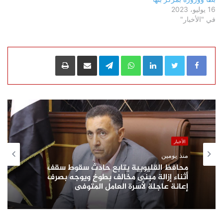
16 يوليو، 2023
في "الأخبار"
LinkedIn
WhatsApp
Telegram
مشاركة عبر البريد
طباعة
الأخبار
منذ يومين
محافظ القليوبية يتابع حادث سقوط سقف
أثناء إزالة مبنى مخالف بطوخ ويوجه بصرف
إعانة عاجلة لأسرة العامل المتوفى