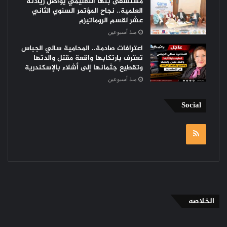
مستشفى بنها التعليمي يواصل ريادته
العلمية.. نجاح المؤتمر السنوي الثاني
عشر لقسم الروماتيزم
منذ أسبوعين
اعترافات صادمة.. المحامية سالي الجباس
تعترف بارتكابها واقعة مقتل والدتها
وتقطيع جثمانها إلى أشلاء بالإسكندرية
منذ أسبوعين
Social
RSS
الخلاصه