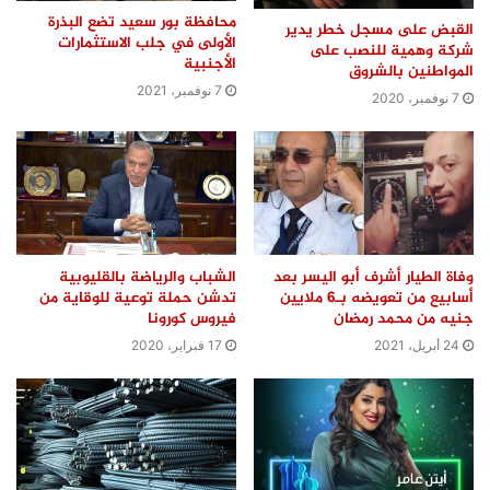
محافظة بور سعيد تضع البذرة
القبض على مسجل خطر يدير
الأولى في جلب الاستثمارات
شركة وهمية للنصب على
الأجنبية
المواطنين بالشروق
7 نوفمبر، 2021
7 نوفمبر، 2020
وفاة الطيار أشرف أبو اليسر بعد
الشباب والرياضة بالقليوبية
أسابيع من تعويضه بـ6 ملايين
تدشن حملة توعية للوقاية من
جنيه من محمد رمضان
فيروس كورونا
24 أبريل، 2021
17 فبراير، 2020