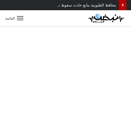
محافظ القليوبية يتابع حادث سقوط سقف أثناء إزالة مبنى مخالف بطوخ ويوجه بصرف إعانة عاجلة لأسرة العامل المتوفى
القائمة