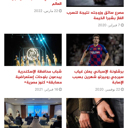
العالم
22 مارس، 2022
مصرع سائق وزوجته نتيجة لتسرب
الغاز بشبرا الخيمة
7 فبراير، 2020
برشلونة الإسباني يعلن غياب
شباب محافظة الإسكندرية
سيرجي روبيرتو شهرين بسبب
يبدعون بلوحات إستعراضية
الإصابة
مسابقة« كنوز مصرية»
22 نوفمبر، 2020
16 فبراير، 2021