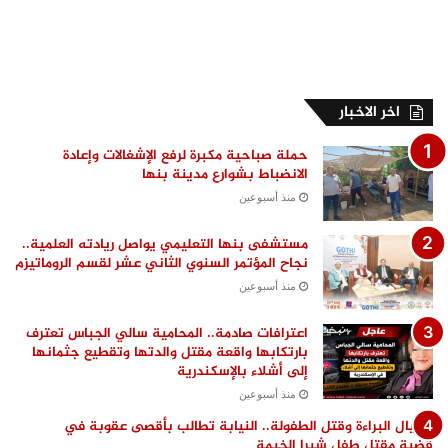
اخر الاخبار
حملة صباحية مكبرة لرفع الإشغالات وإعادة
الانضباط بشوارع مدينة بنها
منذ أسبوعين
مستشفى بنها التعليمي يواصل ريادته العلمية..
نجاح المؤتمر السنوي الثاني عشر لقسم الروماتيزم
منذ أسبوعين
اعترافات صادمة.. المحامية سالي الجباس تعترف
بارتكابها واقعة مقتل والدتها وتقطيع جثمانها
إلى أشلاء بالإسكندرية
منذ أسبوعين
اغتيال البراءة وقتل الطفولة.. النيابة تطالب بأقصى عقوبة في
قضية مقتل طفل شبرا الخيمة