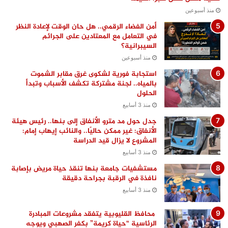
منذ أسبوعين
أمن الفضاء الرقمي.. هل حان الوقت لإعادة النظر
في التعامل مع المعتادين على الجرائم
السيبرانية؟
منذ أسبوعين
استجابة فورية لشكوى غرق مقابر الشموت
بالمياه.. لجنة مشتركة تكشف الأسباب وتبدأ
الحلول
منذ 3 أسابيع
جدل حول مد مترو الأنفاق إلى بنها.. رئيس هيئة
الأنفاق: غير ممكن حاليًا.. والنائب إيهاب إمام:
المشروع لا يزال قيد الدراسة
منذ 3 أسابيع
مستشفيات جامعة بنها تنقذ حياة مريض بإصابة
نافذة في الرقبة بجراحة دقيقة
منذ 3 أسابيع
محافظ القليوبية يتفقد مشروعات المبادرة
الرئاسية “حياة كريمة” بكفر الصهبي ويوجه