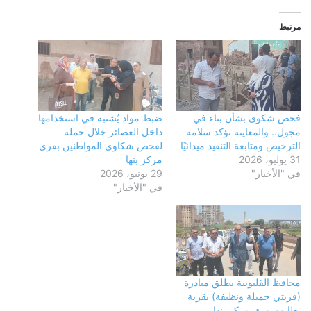
مرتبط
فحص شكوى بشأن بناء في
ضبط مواد يُشتبه في استخدامها
مجول.. والمعاينة تؤكد سلامة
داخل العصائر خلال حملة
الترخيص ومتابعة التنفيذ ميدانيًا
لفحص شكاوى المواطنين بقرى
31 يوليو، 2026
مركز بنها
في "الأخبار"
29 يونيو، 2026
في "الأخبار"
محافظ القليوبية يطلق مبادرة
(قريتي جميلة ونظيفة) بقرية
بطا وورورة بمركز بنها