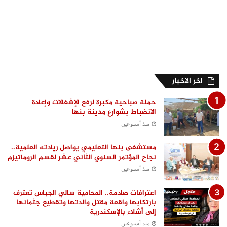
اخر الاخبار
حملة صباحية مكبرة لرفع الإشغالات وإعادة
الانضباط بشوارع مدينة بنها
منذ أسبوعين
مستشفى بنها التعليمي يواصل ريادته العلمية..
نجاح المؤتمر السنوي الثاني عشر لقسم الروماتيزم
منذ أسبوعين
اعترافات صادمة.. المحامية سالي الجباس تعترف
بارتكابها واقعة مقتل والدتها وتقطيع جثمانها
إلى أشلاء بالإسكندرية
منذ أسبوعين