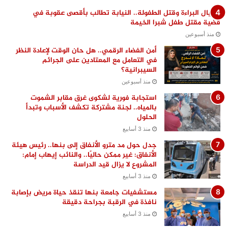
اغتيال البراءة وقتل الطفولة.. النيابة تطالب بأقصى عقوبة في
قضية مقتل طفل شبرا الخيمة
منذ أسبوعين
أمن الفضاء الرقمي.. هل حان الوقت لإعادة النظر
في التعامل مع المعتادين على الجرائم
السيبرانية؟
منذ أسبوعين
استجابة فورية لشكوى غرق مقابر الشموت
بالمياه.. لجنة مشتركة تكشف الأسباب وتبدأ
الحلول
منذ 3 أسابيع
جدل حول مد مترو الأنفاق إلى بنها.. رئيس هيئة
الأنفاق: غير ممكن حاليًا.. والنائب إيهاب إمام:
المشروع لا يزال قيد الدراسة
منذ 3 أسابيع
مستشفيات جامعة بنها تنقذ حياة مريض بإصابة
نافذة في الرقبة بجراحة دقيقة
منذ 3 أسابيع