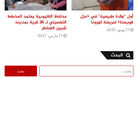
أول “ولادة طبيعية” في «عزل
محافظ القليوبية يعتمد المخطط
قويسنا» لمريضة كورونا
التفصيلي لـ 36 قرية بمدينه
شبين القناطر
11 يونيو، 2020
11 مارس، 2021
البحث
البحث
عن: