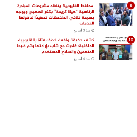
محافظ القليوبية يتفقد مشروعات المبادرة
الرئاسية “حياة كريمة” بكفر الصهبي ويوجه
بسرعة تلافي الملاحظات تمهيدًا لدخولها
الخدمات
منذ 3 أسابيع
كشف حقيقة واقعة خطف فتاة بالقليوبية..
الداخلية: غادرت مع شاب بإرادتها وتم ضبط
المتهمين والسلاح المستخدم
منذ 4 أسابيع