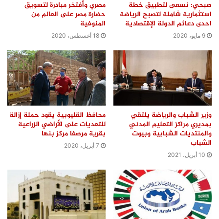
صبحي: نسعى لتطبيق خطة
مصري وأفتخر مبادرة لتسويق
استثمارية شاملة لتصبح الرياضة
حضارة مصر على العالم من
احدى دعائم الدولة الإقتصادية
المنوفية
9 مايو، 2020
18 أغسطس، 2020
وزير الشباب والرياضة يلتقي
محافظ القليوبية يقود حملة إزالة
بمديري مراكز التعليم المدني
للتعديات على الأراضي الزراعية
والمنتديات الشبابية وبيوت
بقرية مرصفا مركز بنها
الشباب
7 أبريل، 2020
10 أبريل، 2021