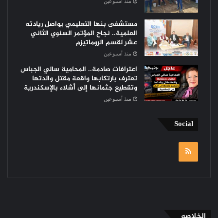
منذ أسبوعين
مستشفى بنها التعليمي يواصل ريادته
العلمية.. نجاح المؤتمر السنوي الثاني
عشر لقسم الروماتيزم
منذ أسبوعين
اعترافات صادمة.. المحامية سالي الجباس
تعترف بارتكابها واقعة مقتل والدتها
وتقطيع جثمانها إلى أشلاء بالإسكندرية
منذ أسبوعين
Social
RSS
الخلاصه