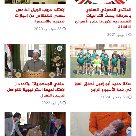
المنتدى المصرفي السنوي
الإفتاء: حروب الجيل الخامس
بالغردقة يبحث التداعيات
تسعى للانتقاص من إنجازات
الاقتصادية لكورونا على الأسواق
التنمية والاستقرار
الناشئة
23 سبتمبر، 2020
2 يونيو، 2021
سكة حديد أبو زعبل تُحقق الفوز
“مفتي الجمهورية” يؤكد: دار
في قمة الأسبوع الرابع
الإفتاء لديها استراتيجية للتواصل
الديني الفعال
29 نوفمبر، 2024
5 يناير، 2022