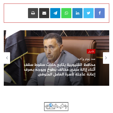
LinkedIn
WhatsApp
Telegram
مشاركة عبر البريد
طباعة
الأخبار
منذ يوم واحد
محافظ القليوبية يتابع حادث سقوط سقف
أثناء إزالة مبنى مخالف بطوخ ويوجه بصرف
إعانة عاجلة لأسرة العامل المتوفى