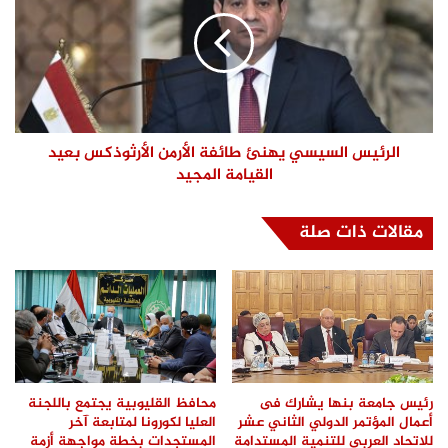
الرئيس السيسي يهنئ طائفة الأرمن الأرثوذكس بعيد
القيامة المجيد
مقالات ذات صلة
رئيس جامعة بنها يشارك فى
محافظ القليوبية يجتمع باللجنة
أعمال المؤتمر الدولي الثاني عشر
العليا لكورونا لمتابعة آخر
للاتحاد العربي للتنمية المستدامة
المستجدات بخطة مواجهة أزمة