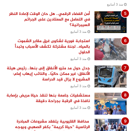
منذ 3 أسابيع
أمن الفضاء الرقمي.. هل حان الوقت لإعادة النظر
في التعامل مع المعتادين على الجرائم
السيبرانية؟
منذ 3 أسابيع
استجابة فورية لشكوى غرق مقابر الشموت
بالمياه.. لجنة مشتركة تكشف الأسباب وتبدأ
الحلول
منذ 3 أسابيع
جدل حول مد مترو الأنفاق إلى بنها.. رئيس هيئة
الأنفاق: غير ممكن حاليًا.. والنائب إيهاب إمام:
المشروع لا يزال قيد الدراسة
منذ 3 أسابيع
مستشفيات جامعة بنها تنقذ حياة مريض بإصابة
نافذة في الرقبة بجراحة دقيقة
منذ 3 أسابيع
محافظ القليوبية يتفقد مشروعات المبادرة
الرئاسية “حياة كريمة” بكفر الصهبي ويوجه