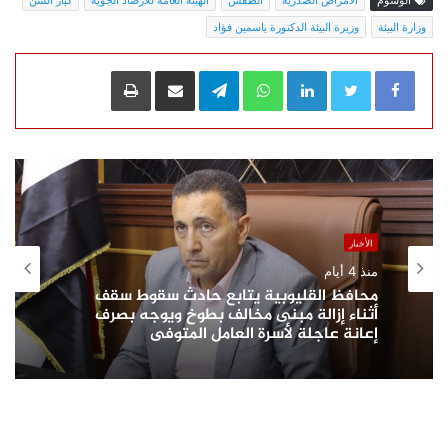
الوسوم
الأمراض الصدرية
الطقس
الهيئة العامة للأرصاد الجوية
كبار السن
وزارة البيئة
وزيرة البيئة الدكتورة ياسمين فؤاد
LinkedIn
WhatsApp
Telegram
مشاركة عبر البريد
طباعة
الأخبار
منذ 4 أيام
محافظ القليوبية يتابع حادث سقوط سقف
أثناء إزالة مبنى مخالف بطوخ ويوجه بصرف
إعانة عاجلة لأسرة العامل المتوفى