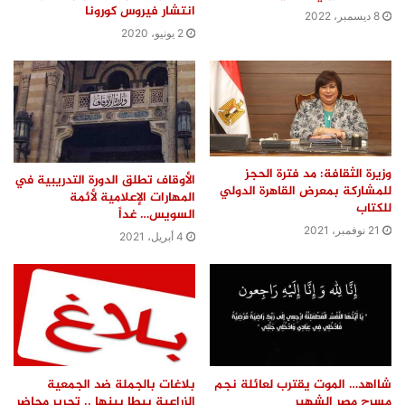
انتشار فيروس كورونا
8 ديسمبر، 2022
2 يونيو، 2020
وزيرة الثقافة: مد فترة الحجز
الأوقاف تطلق الدورة التدريبية في
للمشاركة بمعرض القاهرة الدولي
المهارات الإعلامية لأئمة
للكتاب
السويس… غداً
21 نوفمبر، 2021
4 أبريل، 2021
شااهد… الموت يقترب لعائلة نجم
بلاغات بالجملة ضد الجمعية
مسرح مصر الشهير
الزراعية ببطا ببنها .. تحرير محاضر