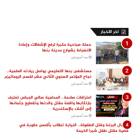
اخر الاخبار
حملة صباحية مكبرة لرفع الإشغالات وإعادة
الانضباط بشوارع مدينة بنها
منذ أسبوعين
مستشفى بنها التعليمي يواصل ريادته العلمية..
نجاح المؤتمر السنوي الثاني عشر لقسم الروماتيزم
منذ أسبوعين
اعترافات صادمة.. المحامية سالي الجباس تعترف
بارتكابها واقعة مقتل والدتها وتقطيع جثمانها
إلى أشلاء بالإسكندرية
منذ أسبوعين
اغتيال البراءة وقتل الطفولة.. النيابة تطالب بأقصى عقوبة في
قضية مقتل طفل شبرا الخيمة