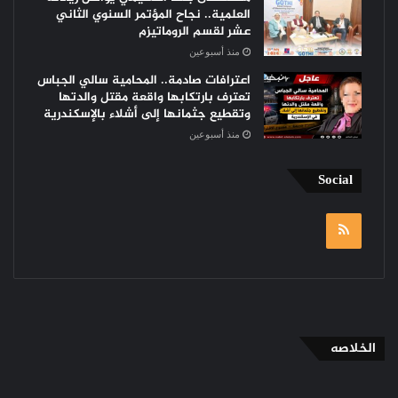
العلمية.. نجاح المؤتمر السنوي الثاني
عشر لقسم الروماتيزم
منذ أسبوعين
اعترافات صادمة.. المحامية سالي الجباس
تعترف بارتكابها واقعة مقتل والدتها
وتقطيع جثمانها إلى أشلاء بالإسكندرية
منذ أسبوعين
Social
RSS
الخلاصه