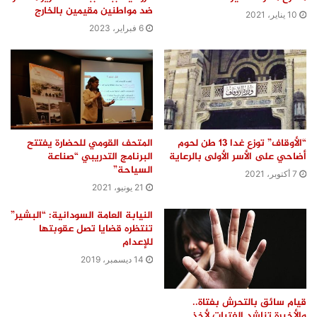
ضد مواطنين مقيمين بالخارج
10 يناير، 2021
6 فبراير، 2023
“الأوقاف” توزع غدا 13 طن لحوم
المتحف القومي للحضارة يفتتح
أضاحي على الأسر الأولى بالرعاية
البرنامج التدريبي “صناعة
السياحة”
7 أكتوبر، 2021
21 يونيو، 2021
النيابة العامة السودانية: “البشير”
تنتظره قضايا تصل عقوبتها
للإعدام
14 ديسمبر، 2019
قيام سائق بالتحرش بفتاة..
والأخيرة تناشد الفتيات لأخذ