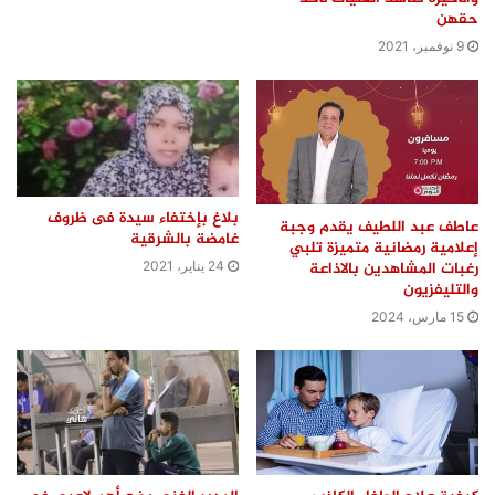
حقهن
9 نوفمبر، 2021
بلاغ بإختفاء سيدة فى ظروف
عاطف عبد اللطيف يقدم وجبة
غامضة بالشرقية
إعلامية رمضانية متميزة تلبي
رغبات المشاهدين بالاذاعة
24 يناير، 2021
والتليفزيون
15 مارس، 2024