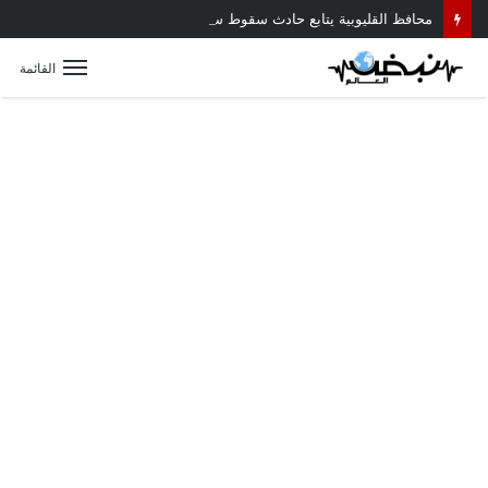
محافظ القليوبية يتابع حادث سقوط سقف أثناء إزالة مبنى مخالف بطوخ ويوجه بصرف إعانة عاجلة لأسرة العامل المتوفى
القائمة