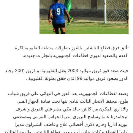
تألق فرق قطاع الناشئين بالفوز ببطولات منطقة القليوبية لكرة
القدم والصعود لدوري قطاعات الجمهورية بانجازات جديدة.
حيث صعد فوز فريق مواليد 2003 بطل القليوبية، و فريق 2001 وجاء
الدور بصعود فريق مواليد 99 الذي حقق بطولة القليوبية .
وصعد لقطاعات الجمهورية، بعد الفوز في النهائي علي فريق شباب
طوخ، محققا الانجاز الثالث لنادي بنها تحت قيادة الجهاز الفني
والاداري المكون من كابتن خالد مكي مدير فني الفريق واشرف
ابيجامدربا عاما وسامح البربري مدربا لحراس المرمي ومصطفي
ابوزيد اداريا وحازم ذكري أخصائي علاج وعاطف الشبراوي مديرا
اداريا للقطاع و كابتن هاني لبيب مدير قطاع الناشئين. والروح القتالية