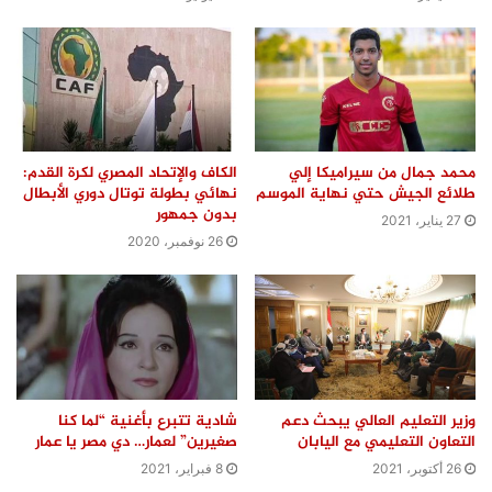
محمد جمال من سيراميكا إلي
الكاف والإتحاد المصري لكرة القدم:
طلائع الجيش حتي نهاية الموسم
نهائي بطولة توتال دوري الأبطال
بدون جمهور
27 يناير، 2021
26 نوفمبر، 2020
وزير التعليم العالي يبحث دعم
شادية تتبرع بأغنية “لما كنا
التعاون التعليمي مع اليابان
صغيرين” لعمار… دي مصر يا عمار
26 أكتوبر، 2021
8 فبراير، 2021