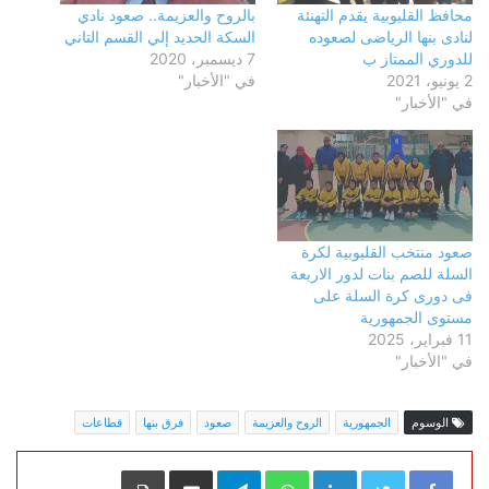
محافظ القليوبية يقدم التهنئة
بالروح والعزيمة.. صعود نادي
لنادى بنها الرياضى لصعوده
السكة الحديد إلي القسم التاني
للدوري الممتاز ب
7 ديسمبر، 2020
2 يونيو، 2021
في "الأخبار"
في "الأخبار"
صعود منتخب القليوبية لكرة
السلة للصم بنات لدور الاربعة
فى دورى كرة السلة على
مستوى الجمهورية
11 فبراير، 2025
في "الأخبار"
الوسوم
الجمهورية
الروح والعزيمة
صعود
فرق بنها
قطاعات
LinkedIn
WhatsApp
Telegram
مشاركة عبر البريد
طباعة