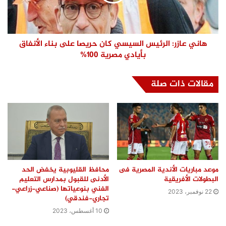
هاني عازر: الرئيس السيسي كان حريصا على بناء الأنفاق
بأيادي مصرية 100%
مقالات ذات صلة
موعد مباريات الأندية المصرية فى
محافظ القليوبية يخفض الحد
البطولات الأفريقية
الأدنى للقبول بمدارس التعليم
الفني بنوعياتها (صناعي-زراعي-
22 نوفمبر، 2023
تجاري-فندقي)
10 أغسطس، 2023