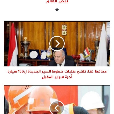
نبض العالم
موقع
الويب
محافظ قنا: تلقي طلبات خطوط السير الجديدة ل156 سيارة
أجرة فبراير المقبل