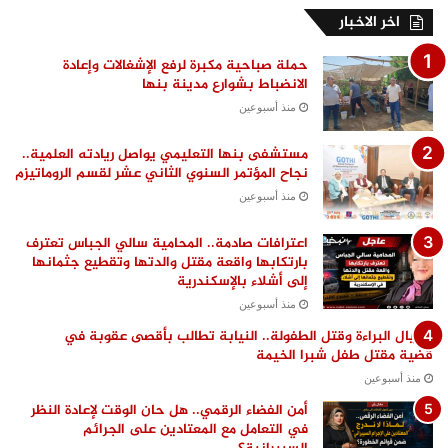
اخر الاخبار
حملة صباحية مكبرة لرفع الإشغالات وإعادة
الانضباط بشوارع مدينة بنها
منذ أسبوعين
مستشفى بنها التعليمي يواصل ريادته العلمية..
نجاح المؤتمر السنوي الثاني عشر لقسم الروماتيزم
منذ أسبوعين
اعترافات صادمة.. المحامية سالي الجباس تعترف
بارتكابها واقعة مقتل والدتها وتقطيع جثمانها
إلى أشلاء بالإسكندرية
منذ أسبوعين
اغتيال البراءة وقتل الطفولة.. النيابة تطالب بأقصى عقوبة في
قضية مقتل طفل شبرا الخيمة
منذ أسبوعين
أمن الفضاء الرقمي.. هل حان الوقت لإعادة النظر
في التعامل مع المعتادين على الجرائم