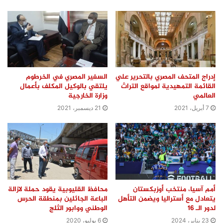
إدراج المتحف المصري بالتحرير علي
السفير المصري في الخرطوم
القائمة التمهيدية لمواقع التراث
يلتقي بالوكيل المكلف بأعمال
العالمي
وزارة الخارجية
7 أبريل، 2021
21 ديسمبر، 2021
أمم آسيا، منتخب أوزبكستان
محافظ القليوبية يقود حملة لازالة
يتعادل مع أستراليا ويضمن التأهل
الباعة الجائلين بمنطقة الحرس
لدور الـ 16
الوطني ووابور الثلج
23 يناير، 2024
6 يوليو، 2020