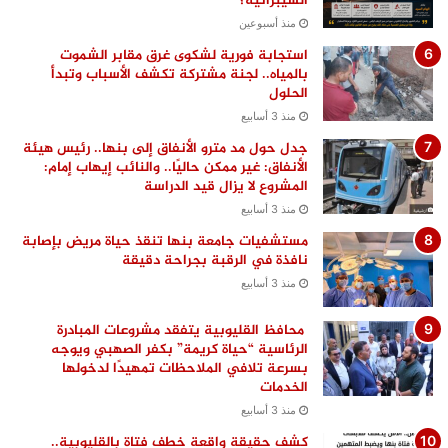
السيبرانية؟
منذ أسبوعين
استجابة فورية لشكوى غرق مقابر الشموت
بالمياه.. لجنة مشتركة تكشف الأسباب وتبدأ
الحلول
منذ 3 أسابيع
جدل حول مد مترو الأنفاق إلى بنها.. رئيس هيئة
الأنفاق: غير ممكن حاليًا.. والنائب إيهاب إمام:
المشروع لا يزال قيد الدراسة
منذ 3 أسابيع
مستشفيات جامعة بنها تنقذ حياة مريض بإصابة
نافذة في الرقبة بجراحة دقيقة
منذ 3 أسابيع
محافظ القليوبية يتفقد مشروعات المبادرة
الرئاسية “حياة كريمة” بكفر الصهبي ويوجه
بسرعة تلافي الملاحظات تمهيدًا لدخولها
الخدمات
منذ 3 أسابيع
كشف حقيقة واقعة خطف فتاة بالقليوبية..