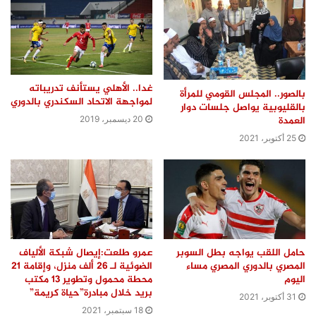
غدا.. الأهلي يستأنف تدريباته
بالصور.. المجلس القومي للمرأة
لمواجهة الاتحاد السكندري بالدوري
بالقليوبية يواصل جلسات دوار
العمدة
20 ديسمبر، 2019
25 أكتوبر، 2021
حامل اللقب يواجه بطل السوبر
عمرو طلعت:إيصال شبكة الألياف
المصري بالدوري المصري مساء
الضوئية لـ 26 ألف منزل، وإقامة 21
اليوم
محطة محمول وتطوير 13 مكتب
بريد خلال مبادرة”حياة كريمة”
31 أكتوبر، 2021
18 سبتمبر، 2021