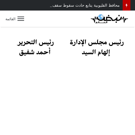
محافظ القليوبية يتابع حادث سقوط سقف أثناء إزالة مبنى مخالف بطوخ ويوجه بصرف إعانة عاجلة لأسرة العامل المتوفى
القائمة