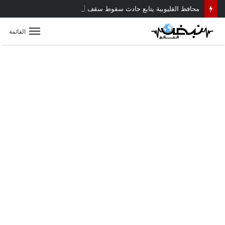
محافظ القليوبية يتابع حادث سقوط سقف أثناء إزالة مبنى مخالف بطوخ ويوجه بصرف إعانة عاجلة لأسرة العامل المتوفى
القائمة