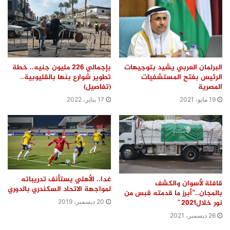
البرلمان العربي يشيد بتوجيهات
بإجمالي 226 مليون جنيه.. خطة
الرئيس بفتح المستشفيات
تطوير شوارع بنها بالقليوبية..
المصرية
(تفاصيل)
19 مايو، 2021
17 يناير، 2022
غدا.. الأهلي يستأنف تدريباته
قافلة لأسوان والكشف
لمواجهة الاتحاد السكندري بالدوري
بالمجان..”أبرز ما قدمته قبس من
نور خلال2021″
20 ديسمبر، 2019
26 ديسمبر، 2021