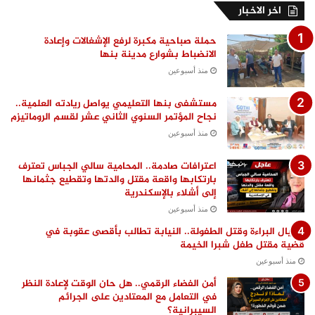
اخر الاخبار
حملة صباحية مكبرة لرفع الإشغالات وإعادة
الانضباط بشوارع مدينة بنها
منذ أسبوعين
مستشفى بنها التعليمي يواصل ريادته العلمية..
نجاح المؤتمر السنوي الثاني عشر لقسم الروماتيزم
منذ أسبوعين
اعترافات صادمة.. المحامية سالي الجباس تعترف
بارتكابها واقعة مقتل والدتها وتقطيع جثمانها
إلى أشلاء بالإسكندرية
منذ أسبوعين
اغتيال البراءة وقتل الطفولة.. النيابة تطالب بأقصى عقوبة في
قضية مقتل طفل شبرا الخيمة
منذ أسبوعين
أمن الفضاء الرقمي.. هل حان الوقت لإعادة النظر
في التعامل مع المعتادين على الجرائم
السيبرانية؟