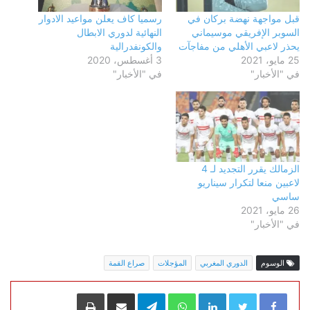
قبل مواجهة نهضة بركان في
رسميا كاف يعلن مواعيد الادوار
السوبر الإفريقي موسيماني
النهائية لدوري الابطال
يحذر لاعبي الأهلي من مفاجآت
والكونفدرالية
25 مايو، 2021
3 أغسطس، 2020
في "الأخبار"
في "الأخبار"
الزمالك يقرر التجديد لـ 4
لاعبين منعا لتكرار سيناريو
ساسي
26 مايو، 2021
في "الأخبار"
الوسوم
الدوري المغربي
المؤجلات
صراع القمة
LinkedIn
WhatsApp
Telegram
مشاركة عبر البريد
طباعة