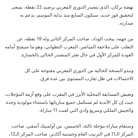
نهضة بركان، الذي يتصدر الدوري المغربي برصيد 22 نقطة، يسعى
لتحقيق فوز جديد، سيكون السابع منذ بداية الموسم، يدعم به
صدارته.
من جهته، يبحث الوداد، صاحب المركز الثاني وله 19 نقطة، عن
التغلب على ملاحقه المباشر، المغرب التطواني، وهو ما سيفتح أمامه
العودة للمركز الأول في حال تعثر المتصدر الحالي بالخسارة.
وتبدو النسخة الحالية من الدوري المغربي مفتوحة على كل
الاحتمالات في ظل تقارب المستوى بين عدة فرق.
وتعيش المسابقة المحلية الأبرز في المغرب على وقع أزمة المؤجلات،
حيث إن كل الأندية لم تستكمل جميع مبارياتها باستثناء مولودية وجدة
والجيش الملكي وسريع وادي التي لعبت 11 مباراة.
وستقام مباراة مؤجلة ثالثة، الخميس، بين أولمبيك آسفي، صاحب
المركز الـ11 في الترتيب العام وحسنية أكادير، صاحب المركز الـ12،