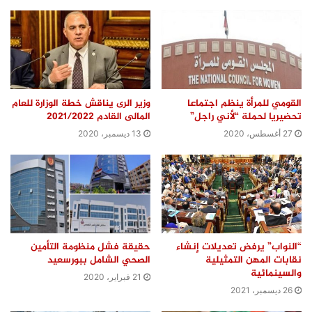
القومي للمرأة ينظم اجتماعا
وزير الرى يناقش خطة الوزارة للعام
تحضيريا لحملة “لأني راجل”
المالى القادم 2021/2022
27 أغسطس، 2020
13 ديسمبر، 2020
“النواب” يرفض تعديلات إنشاء
حقيقة فشل منظومة التأمين
نقابات المهن التمثيلية
الصحي الشامل ببورسعيد
والسينمائية
21 فبراير، 2020
26 ديسمبر، 2021