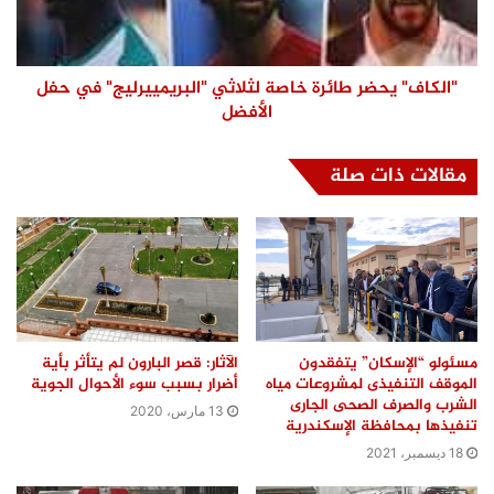
"الكاف" يحضر طائرة خاصة لثلاثي "البريمييرليج" في حفل
الأفضل
مقالات ذات صلة
مسئولو “الإسكان” يتفقدون
الآثار: قصر البارون لم يتأثر بأية
الموقف التنفيذى لمشروعات مياه
أضرار بسبب سوء الأحوال الجوية
الشرب والصرف الصحى الجارى
13 مارس، 2020
تنفيذها بمحافظة الإسكندرية
18 ديسمبر، 2021