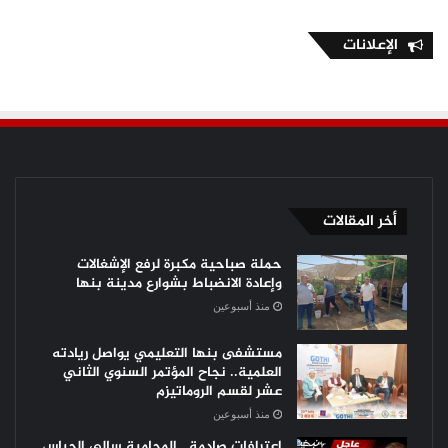
الإعلانات
أخر المقالات
حملة صباحية مكبرة لرفع الإشغالات
وإعادة الانضباط بشوارع مدينة بنها
منذ أسبوعين
مستشفى بنها التعليمي يواصل ريادته
العلمية.. نجاح المؤتمر السنوي الثاني
عشر لقسم الروماتيزم
منذ أسبوعين
اعترافات صادمة.. المحامية سالي الجباس