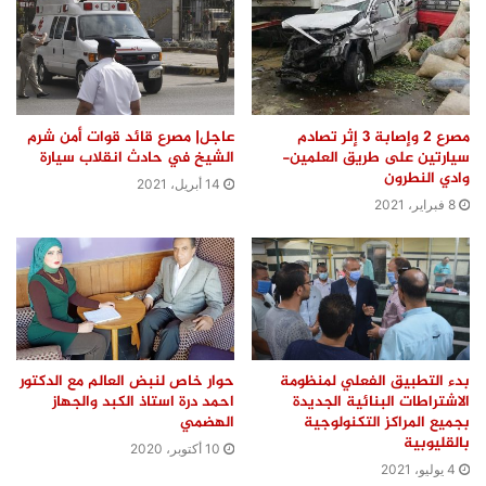
مصرع 2 وإصابة 3 إثر تصادم
عاجل| مصرع قائد قوات أمن شرم
سيارتين على طريق العلمين-
الشيخ في حادث انقلاب سيارة
وادي النطرون
14 أبريل، 2021
8 فبراير، 2021
بدء التطبيق الفعلي لمنظومة
حوار خاص لنبض العالم مع الدكتور
الاشتراطات البنائية الجديدة
احمد درة استاذ الكبد والجهاز
بجميع المراكز التكنولوجية
الهضمي
بالقليوبية
10 أكتوبر، 2020
4 يوليو، 2021