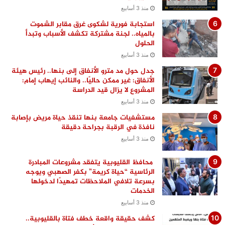
منذ 3 أسابيع
استجابة فورية لشكوى غرق مقابر الشموت
بالمياه.. لجنة مشتركة تكشف الأسباب وتبدأ
الحلول
منذ 3 أسابيع
جدل حول مد مترو الأنفاق إلى بنها.. رئيس هيئة
الأنفاق: غير ممكن حاليًا.. والنائب إيهاب إمام:
المشروع لا يزال قيد الدراسة
منذ 3 أسابيع
مستشفيات جامعة بنها تنقذ حياة مريض بإصابة
نافذة في الرقبة بجراحة دقيقة
منذ 3 أسابيع
محافظ القليوبية يتفقد مشروعات المبادرة
الرئاسية “حياة كريمة” بكفر الصهبي ويوجه
بسرعة تلافي الملاحظات تمهيدًا لدخولها
الخدمات
منذ 3 أسابيع
كشف حقيقة واقعة خطف فتاة بالقليوبية..