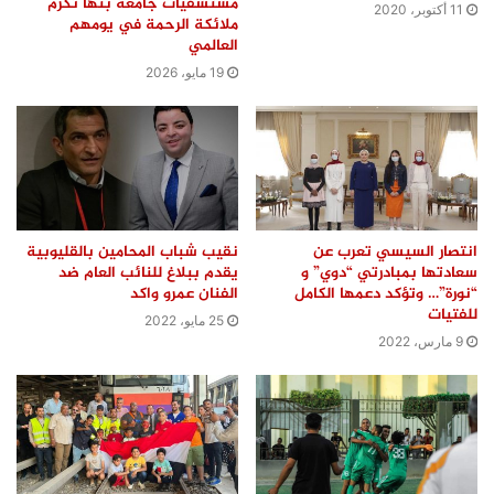
مستشفيات جامعة بنها تكرم
11 أكتوبر، 2020
ملائكة الرحمة في يومهم
العالمي
19 مايو، 2026
انتصار السيسي تعرب عن
نقيب شباب المحامين بالقليوبية
سعادتها بمبادرتي “دوي” و
يقدم ببلاغ للنائب العام ضد
“نورة”… وتؤكد دعمها الكامل
الفنان عمرو واكد
للفتيات
25 مايو، 2022
9 مارس، 2022