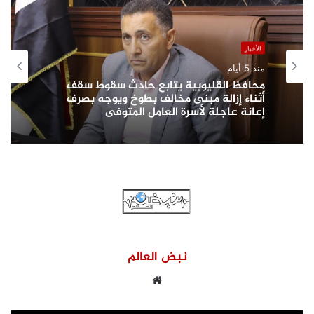
الأخبار
منذ 5 أيام
محافظ القليوبية يتابع حادث سقوط سقف
أثناء إزالة مبنى مخالف بطوخ ويوجه بصرف
إعانة عاجلة لأسرة العامل المتوفى
نبض العالم
موقع
الويب