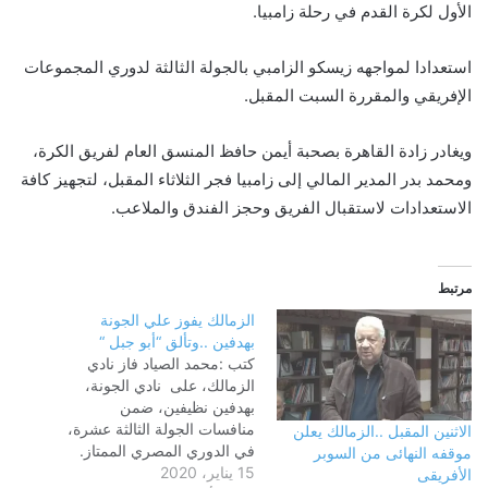
الأول لكرة القدم في رحلة زامبيا.
استعدادا لمواجهه زيسكو الزامبي بالجولة الثالثة لدوري المجموعات
الإفريقي والمقررة السبت المقبل.
ويغادر زادة القاهرة بصحبة أيمن حافظ المنسق العام لفريق الكرة،
ومحمد بدر المدير المالي إلى زامبيا فجر الثلاثاء المقبل، لتجهيز كافة
الاستعدادات لاستقبال الفريق وحجز الفندق والملاعب.
مرتبط
الزمالك يفوز علي الجونة
بهدفين ..وتألق “أبو جبل “
كتب :محمد الصياد فاز نادي
الزمالك، على نادي الجونة،
بهدفين نظيفين، ضمن
منافسات الجولة الثالثة عشرة،
الاثنين المقبل ..الزمالك يعلن
في الدوري المصري الممتاز.
موقفه النهائى من السوبر
15 يناير، 2020
سجل هدفي الزمالك، محمود
الأفريقى