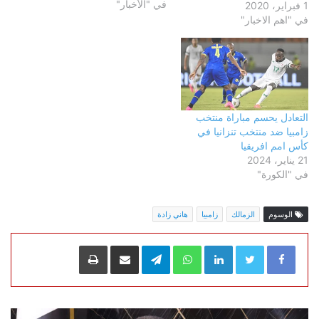
في "الأخبار"
عبدالرازق شيكابالا، والمغربي
1 فبراير، 2020
محمد أوناجم ، ليحقق الفريق
في "اهم الاخبار"
انتصاره السابع في الدوري هذا
الموسم، لكن الفضل يعود في
ذلك الانتصار لمحمد أبو جبل ،
حامي عرين…
التعادل يحسم مباراة منتخب
زامبيا ضد منتخب تنزانيا في
كأس امم افريقيا
21 يناير، 2024
في "الكورة"
الوسوم
الزمالك
زامبيا
هاني زادة
LinkedIn
WhatsApp
Telegram
مشاركة عبر البريد
طباعة