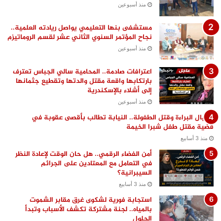
منذ أسبوعين
مستشفى بنها التعليمي يواصل ريادته العلمية..
نجاح المؤتمر السنوي الثاني عشر لقسم الروماتيزم
منذ أسبوعين
اعترافات صادمة.. المحامية سالي الجباس تعترف
بارتكابها واقعة مقتل والدتها وتقطيع جثمانها
إلى أشلاء بالإسكندرية
منذ أسبوعين
اغتيال البراءة وقتل الطفولة.. النيابة تطالب بأقصى عقوبة في
قضية مقتل طفل شبرا الخيمة
منذ 3 أسابيع
أمن الفضاء الرقمي.. هل حان الوقت لإعادة النظر
في التعامل مع المعتادين على الجرائم
السيبرانية؟
منذ 3 أسابيع
استجابة فورية لشكوى غرق مقابر الشموت
بالمياه.. لجنة مشتركة تكشف الأسباب وتبدأ
الحلول