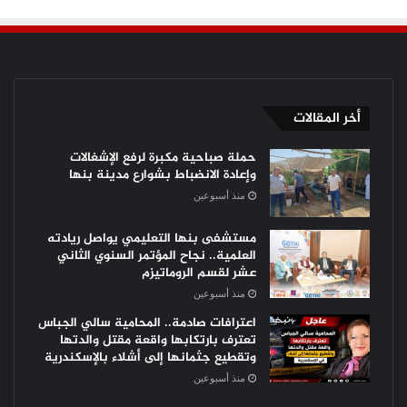
أخر المقالات
حملة صباحية مكبرة لرفع الإشغالات
وإعادة الانضباط بشوارع مدينة بنها
منذ أسبوعين
مستشفى بنها التعليمي يواصل ريادته
العلمية.. نجاح المؤتمر السنوي الثاني
عشر لقسم الروماتيزم
منذ أسبوعين
اعترافات صادمة.. المحامية سالي الجباس
تعترف بارتكابها واقعة مقتل والدتها
وتقطيع جثمانها إلى أشلاء بالإسكندرية
منذ أسبوعين