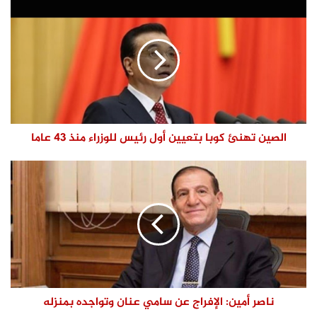
الصين تهنئ كوبا بتعيين أول رئيس للوزراء منذ 43 عاما
ناصر أمين: الإفراج عن سامي عنان وتواجده بمنزله