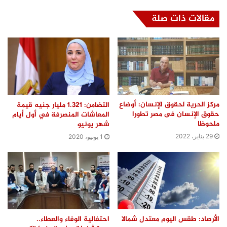
مقالات ذات صلة
مركز الحرية لحقوق الإنسان: أوضاع
التضامن: 1.321 مليار جنيه قيمة
حقوق الإنسان فى مصر تطورا
المعاشات المنصرفة في أول أيام
ملحوظا
شهر يونيو
29 يناير، 2022
1 يونيو، 2020
الأرصاد: طقس اليوم معتدل شمالا
احتفالية الوفاء والعطاء..