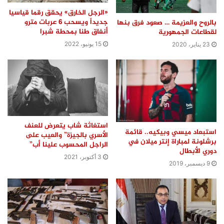
«الرجل الخارق» يحقق رقما قياسيا
جديداً ويسحب 6 عربات مترو
بالروح والعزيمة … صعود فرق بنها
أنفاق طنا بمحطة شبرا
لقطاعات الجمهورية
15 يونيو، 2022
23 يناير، 2020
استغاثة شاب يتعرض للعنف
استبعاد ميسي وبيكيه.. قائمة
الأسري بالجيزة” والعيب على
برشلونة لمباراة إنتر ميلان في
الراجل المحسوب علينا أب”
دوري الأبطال
3 أكتوبر، 2021
9 ديسمبر، 2019