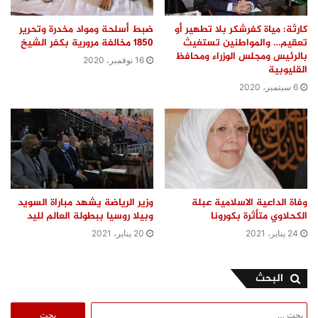
كارثة: مياة كفرشكر بلا تطهير أو
ضبط أسلحة ومواد مخدرة وتحرير
تعقيم… والمواطنين تستغيث
1850 مخالفة مرورية بكفر الشيخ
بالرئيس ومجلس الوزراء ومحافظ
16 نوفمبر، 2020
القليوبية
6 سبتمبر، 2020
وفاة الداعية الاسلامية عبلة
وزير الرياضة يشهد مباراة السويد
الكحلاوي متأثرة بكورونا
وبيلا روسيا ببطولة العالم لليد
24 يناير، 2021
20 يناير، 2021
البحث
البحث