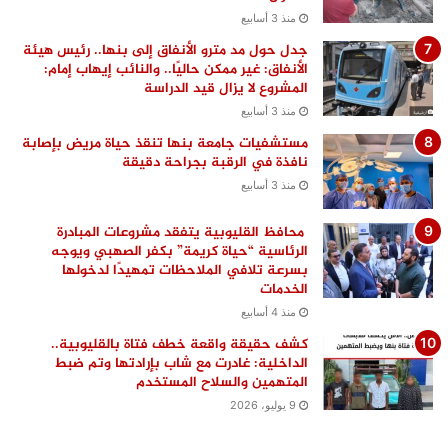
منذ 3 أسابيع
جدل حول مد مترو الأنفاق إلى بنها.. رئيس هيئة
الأنفاق: غير ممكن حاليًا.. والنائب إيهاب إمام:
المشروع لا يزال قيد الدراسة
منذ 3 أسابيع
مستشفيات جامعة بنها تنقذ حياة مريض بإصابة
نافذة في الرقبة بجراحة دقيقة
منذ 3 أسابيع
محافظ القليوبية يتفقد مشروعات المبادرة
الرئاسية “حياة كريمة” بكفر الصهبي ويوجه
بسرعة تلافي الملاحظات تمهيدًا لدخولها
الخدمات
منذ 4 أسابيع
كشف حقيقة واقعة خطف فتاة بالقليوبية..
الداخلية: غادرت مع شاب بإرادتها وتم ضبط
المتهمين والسلاح المستخدم
9 يوليو، 2026