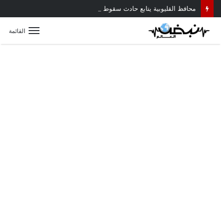
محافظ القليوبية يتابع حادث سقوط سقف أثناء إزالة مبنى مخالف بطوخ ويوجه بصرف إعانة عاجلة لأسرة العامل المتوفى
القائمة