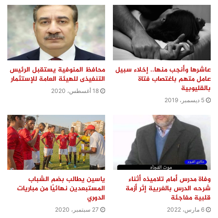
عاشرها وأنجب منها.. إخلاء سبيل
محافظ المنوفية يستقبل الرئيس
عامل متهم باغتصاب فتاة
التنفيذى للهيئة العامة للإستثمار
بالقليوبية
18 أغسطس، 2020
5 ديسمبر، 2019
وفاة مدرس أمام تلاميذه أثناء
ياسين يطالب بضم الشباب
شرحه الدرس بالغربية إثر أزمة
المستبعدين نهائيًا من مباريات
قلبية مفاجئة
الدوري
6 مارس، 2022
27 سبتمبر، 2020