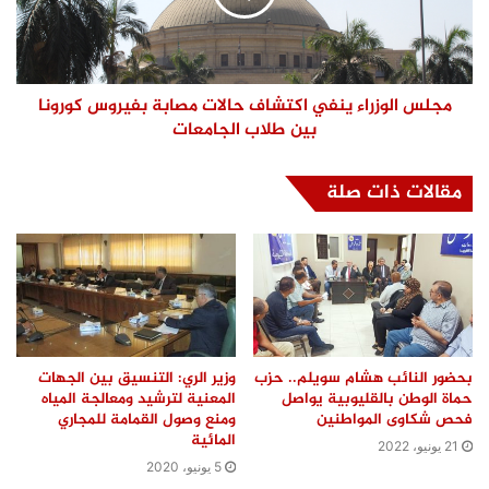
مجلس الوزراء ينفي اكتشاف حالات مصابة بفيروس كورونا
بين طلاب الجامعات
مقالات ذات صلة
بحضور النائب هشام سويلم.. حزب
وزير الري: التنسيق بين الجهات
حماة الوطن بالقليوبية يواصل
المعنية لترشيد ومعالجة المياه
فحص شكاوى المواطنين
ومنع وصول القمامة للمجاري
المائية
21 يونيو، 2022
5 يونيو، 2020