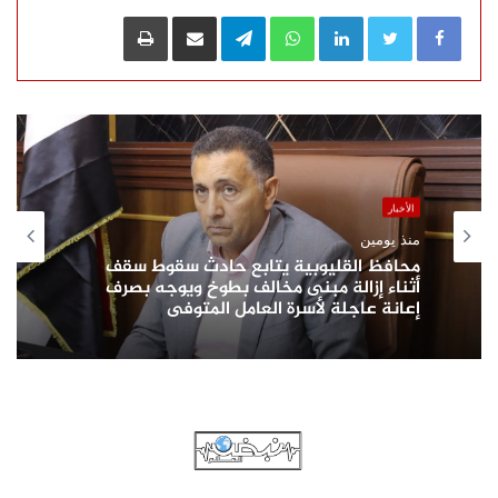
السلام…
LinkedIn
WhatsApp
Telegram
مشاركة عبر البريد
طباعة
الأخبار
منذ يومين
محافظ القليوبية يتابع حادث سقوط سقف
أثناء إزالة مبنى مخالف بطوخ ويوجه بصرف
إعانة عاجلة لأسرة العامل المتوفى