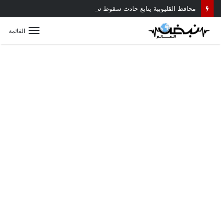
محافظ القليوبية يتابع حادث سقوط سقف أثناء إزالة مبنى مخالف بطوخ ويوجه بصرف إعانة عاجلة لأسرة العامل المتوفى
القائمة