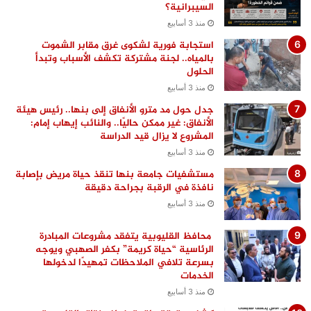
السيبرانية؟
منذ 3 أسابيع
استجابة فورية لشكوى غرق مقابر الشموت
بالمياه.. لجنة مشتركة تكشف الأسباب وتبدأ
الحلول
منذ 3 أسابيع
جدل حول مد مترو الأنفاق إلى بنها.. رئيس هيئة
الأنفاق: غير ممكن حاليًا.. والنائب إيهاب إمام:
المشروع لا يزال قيد الدراسة
منذ 3 أسابيع
مستشفيات جامعة بنها تنقذ حياة مريض بإصابة
نافذة في الرقبة بجراحة دقيقة
منذ 3 أسابيع
محافظ القليوبية يتفقد مشروعات المبادرة
الرئاسية “حياة كريمة” بكفر الصهبي ويوجه
بسرعة تلافي الملاحظات تمهيدًا لدخولها
الخدمات
منذ 3 أسابيع