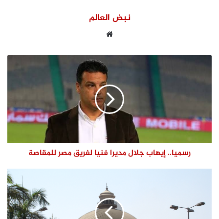
نبض العالم
موقع
الويب
رسميا.. إيهاب جلال مديرا فنيا لفريق مصر للمقاصة