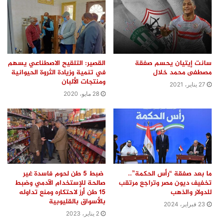
سانت إيتيان يحسم صفقة
القصير: التلقيح الاصطناعي يسهم
مصطفى محمد خلال
في تنمية وزيادة الثروة الحيوانية
ومنتجات الألبان
27 يناير، 2021
28 مايو، 2020
ما بعد صفقة “رأس الحكمة”..
ضبط 5 طن لحوم فاسدة غير
تخفيف ديون مصر وتراجع مرتقب
صالحة للإستخدام الآدمي وضبط
للدولار والذهب
15 طن أرز لاحتكاره ومنع تداوله
بالأسواق بالقليوبية
23 فبراير، 2024
2 يناير، 2023