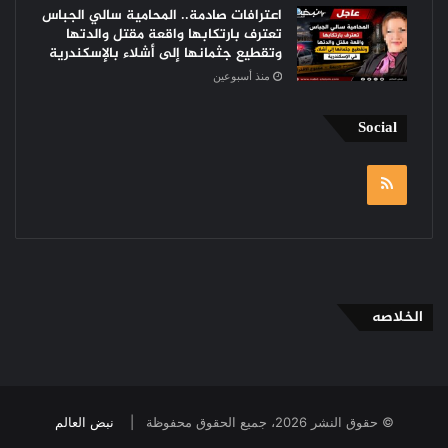
اعترافات صادمة.. المحامية سالي الجباس
تعترف بارتكابها واقعة مقتل والدتها
وتقطيع جثمانها إلى أشلاء بالإسكندرية
منذ أسبوعين
Social
RSS
الخلاصه
© حقوق النشر 2026، جميع الحقوق محفوظة |
نبض العالم