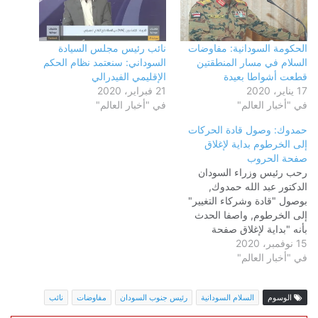
الحكومة السودانية: مفاوضات
نائب رئيس مجلس السيادة
السلام في مسار المنطقتين
السوداني: سنعتمد نظام الحكم
قطعت أشواطا بعيدة
الإقليمي الفيدرالي
17 يناير، 2020
21 فبراير، 2020
في "أخبار العالم"
في "أخبار العالم"
حمدوك: وصول قادة الحركات
إلى الخرطوم بداية لإغلاق
صفحة الحروب
رحب رئيس وزراء السودان
الدكتور عبد الله حمدوك,
بوصول "قادة وشركاء التغيير"
إلى الخرطوم, واصفا الحدث
بأنه "بداية لإغلاق صفحة
15 نوفمبر، 2020
الحروب في السودان إلى الأبد".
في "أخبار العالم"
ووصل اليوم إلى الخرطوم قادة
"الجبهة الثورية السودانية",
ومنى أركو مناوي رئيس "حركة
الوسوم
السلام السودانية
رئيس جنوب السودان
مفاوضات
نائب
تحرير السودان / جناح مناوي",
في خطوة من شأنها تنفيذ اتفاق