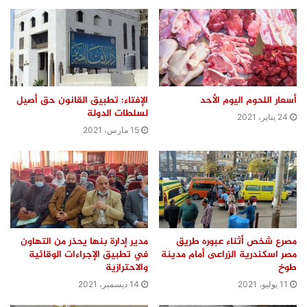
أسعار اللحوم اليوم الأحد
الإفتاء: تطبيق القانون حق أصيل
لسلطات الدولة
24 يناير، 2021
15 مارس، 2021
مصرع شخص أثناء عبوره طريق
مدير إدارة بنها يحذر من التهاون
مصر اسكندرية الزراعى أمام مدينة
في تطبيق الإجراءات الوقائية
طوخ
والاحترازية
11 يوليو، 2021
14 ديسمبر، 2021