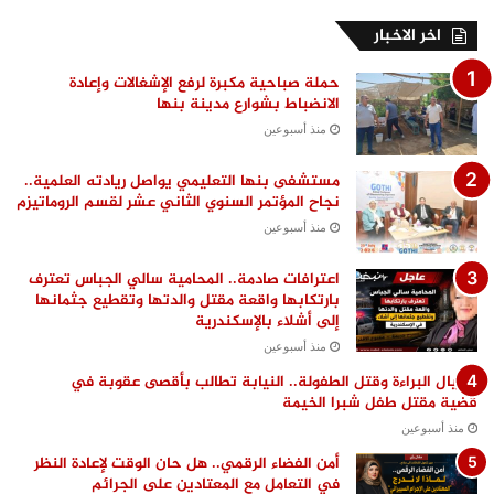
اخر الاخبار
حملة صباحية مكبرة لرفع الإشغالات وإعادة
الانضباط بشوارع مدينة بنها
منذ أسبوعين
مستشفى بنها التعليمي يواصل ريادته العلمية..
نجاح المؤتمر السنوي الثاني عشر لقسم الروماتيزم
منذ أسبوعين
اعترافات صادمة.. المحامية سالي الجباس تعترف
بارتكابها واقعة مقتل والدتها وتقطيع جثمانها
إلى أشلاء بالإسكندرية
منذ أسبوعين
اغتيال البراءة وقتل الطفولة.. النيابة تطالب بأقصى عقوبة في
قضية مقتل طفل شبرا الخيمة
منذ أسبوعين
أمن الفضاء الرقمي.. هل حان الوقت لإعادة النظر
في التعامل مع المعتادين على الجرائم