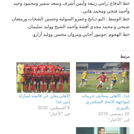
خط الدفاع :رامي ربيعة وأيمن أشرف وسعد سمير ومحمود وحيد
وأحمد فتحي ومحمد هاني.
خط الوسط : اليو ديانج وعمرو السولية وحسين الشحات ورمضان
صبحي و محمد مجدي أفشة وأحمد الشيخ ووليد سليمان.
خط الهجوم :جونيور أجايي ومروان محسن ووليد أزارو.
مرتبط
غدا.. الأهلي يستأنف تدريباته
الأهلي يعلن عن قائمته لمباراة
لمواجهة الاتحاد السكندري
إنبي غدا
بالدوري
8 أغسطس، 2020
20 ديسمبر، 2019
في "الأخبار"
في "الأخبار"