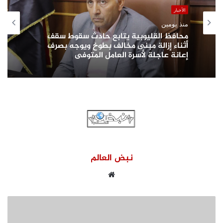
الأخبار
منذ يومين
محافظ القليوبية يتابع حادث سقوط سقف
أثناء إزالة مبنى مخالف بطوخ ويوجه بصرف
إعانة عاجلة لأسرة العامل المتوفى
نبض العالم
موقع
الويب