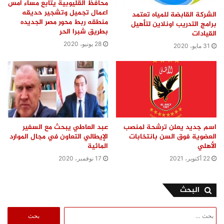
محافظ القليوبية يتابع مساء امس
اعمال تجميل وتشجير حديقه
الشركة القابضة للمياه تعتمد
منطقه ربط محور مصر الجديده
برامج التدريب اونلاين لتأهيل
بطريق شبرا الحر
القيادات
28 يونيو، 2020
31 مايو، 2020
اسم جديد يعلن ترشحة لمنصب
عبد العاطي يبحث مع السفير
العضوية فوق السن بانتخابات
الإيطالي التعاون في مجال الموارد
الأهلي
المائية
22 أكتوبر، 2021
17 نوفمبر، 2020
البحث
البحث
عن: