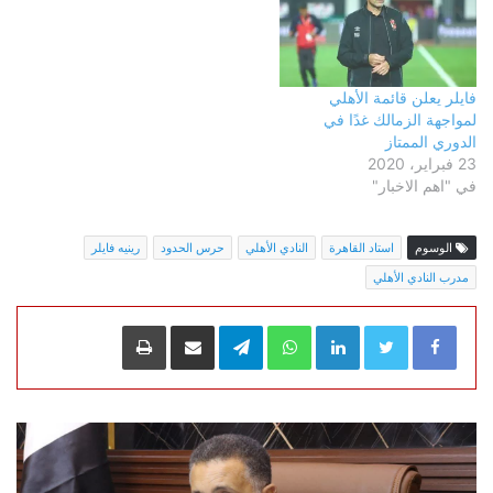
فايلر يعلن قائمة الأهلي
لمواجهة الزمالك غدًا في
الدوري الممتاز
23 فبراير، 2020
في "اهم الاخبار"
الوسوم
استاد القاهرة
النادي الأهلي
حرس الحدود
رينيه فايلر
مدرب النادي الأهلي
LinkedIn
WhatsApp
Telegram
مشاركة عبر البريد
طباعة