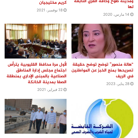
ومدينة طوخ وكافة القري التابعة
كریم مختیجیان
لها
18 نوفمبر، 2021
14 مارس، 2020
“هالة منصور” توضح توضح حقيقة
لأول مرة محافظ القليوبية يترأس
تصريحها بمنع الخبز عن المواطنين
اجتماع مجلس إدارة المناطق
في الريف
الصناعية بالمبنى الإداري بمنطقة
الصفا بمدينة الخانكة
28 يناير، 2023
22 فبراير، 2021