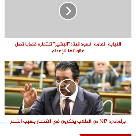
النيابة العامة السودانية: "البشير" تنتظره قضايا تصل
عقوبتها للإعدام
برلماني: 17% من الطلاب يفكرون في الانتحار بسبب التنمر