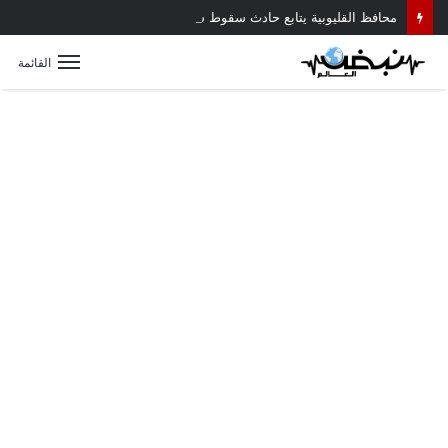
محافظ القليوبية يتابع حادث سقوط سقف أثناء إزالة مبنى مخالف بطوخ ويوجه بصرف إعانة عاجلة لأسرة العامل المتوفى
القائمة