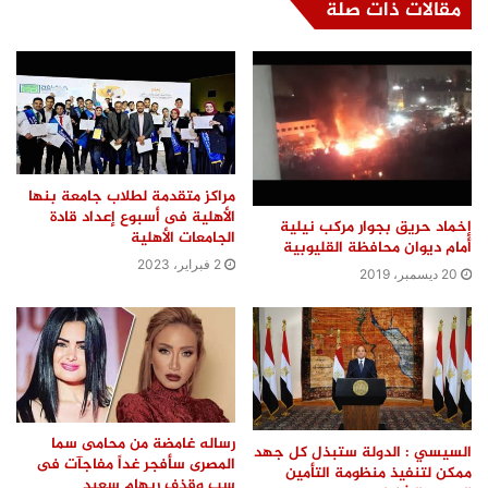
مقالات ذات صلة
مراكز متقدمة لطلاب جامعة بنها
الأهلية فى أسبوع إعداد قادة
إخماد حريق بجوار مركب نيلية
الجامعات الأهلية
أمام ديوان محافظة القليوبية
2 فبراير، 2023
20 ديسمبر، 2019
رساله غامضة من محامى سما
السيسي : الدولة ستبذل كل جهد
المصرى سأفجر غداً مفاجآت فى
ممكن لتنفيذ منظومة التأمين
سب وقذف ريهام سعيد