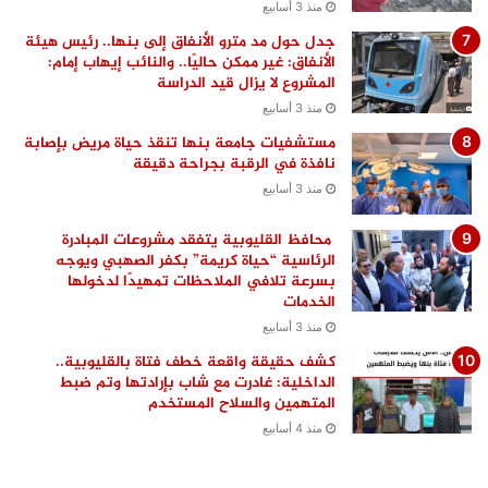
منذ 3 أسابيع
جدل حول مد مترو الأنفاق إلى بنها.. رئيس هيئة
الأنفاق: غير ممكن حاليًا.. والنائب إيهاب إمام:
المشروع لا يزال قيد الدراسة
منذ 3 أسابيع
مستشفيات جامعة بنها تنقذ حياة مريض بإصابة
نافذة في الرقبة بجراحة دقيقة
منذ 3 أسابيع
محافظ القليوبية يتفقد مشروعات المبادرة
الرئاسية “حياة كريمة” بكفر الصهبي ويوجه
بسرعة تلافي الملاحظات تمهيدًا لدخولها
الخدمات
منذ 3 أسابيع
كشف حقيقة واقعة خطف فتاة بالقليوبية..
الداخلية: غادرت مع شاب بإرادتها وتم ضبط
المتهمين والسلاح المستخدم
منذ 4 أسابيع