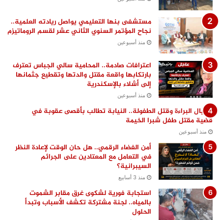
مستشفى بنها التعليمي يواصل ريادته العلمية..
نجاح المؤتمر السنوي الثاني عشر لقسم الروماتيزم
منذ أسبوعين
اعترافات صادمة.. المحامية سالي الجباس تعترف
بارتكابها واقعة مقتل والدتها وتقطيع جثمانها
إلى أشلاء بالإسكندرية
منذ أسبوعين
اغتيال البراءة وقتل الطفولة.. النيابة تطالب بأقصى عقوبة في
قضية مقتل طفل شبرا الخيمة
منذ أسبوعين
أمن الفضاء الرقمي.. هل حان الوقت لإعادة النظر
في التعامل مع المعتادين على الجرائم
السيبرانية؟
منذ 3 أسابيع
استجابة فورية لشكوى غرق مقابر الشموت
بالمياه.. لجنة مشتركة تكشف الأسباب وتبدأ
الحلول