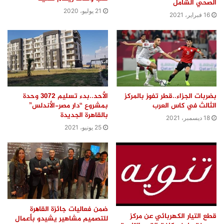
الصحي الشامل
21 يوليو، 2020
16 فبراير، 2021
بضربات الجزاء..قطر تفوز بالمركز
الأحد..بدء تسليم 3072 وحدة
الثالث في كاس العرب
بمشروع “دار مصر-الأندلس”
بالقاهرة الجديدة
18 ديسمبر، 2021
25 يونيو، 2021
ضمن فعالیات جائزة القاھرة
قطع التيار الكهربائي عن مركز
للتصمیم مشاهير يشيدو بأعمال