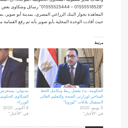
“01555516528 – 01555525444” 
المعاهدة بجوار البنك الزراعي المصري، بمدينة أبو صوير، 
حيث أفادت الوحدة المحلية بأبو صوير بأنه تم رفع القمامة م
مرتبط
الحكومة: بدء تفعيل ربط وتكامل الخط
مدبولي: يستعرض 
الساخن لوزارتى الصحة والتعليم العالى
الشكاوى الحكومي
لاستقبال بلاغات “كورونا”
الوزراء
5 يونيو، 2020
9 أكتوبر، 2020
في "الأخبار"
في "الأخبار"