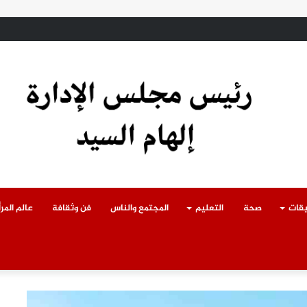
ادث سقوط سقف أثناء إزالة مبنى مخالف بطوخ ويوجه بصرف إعانة عاجلة لأسرة العا
يقات
صحة
التعليم
المجتمع والناس
فن وثقافة
عالم المرأ