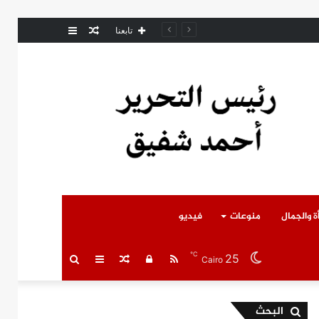
مقال
عمود
مل المتوفى
تابعنا
عشوائي
جانبي
ة والجمال
منوعات
فيديو
℃
25
RSS
تسجيل
مقال
عمود
بحث
Cairo
الدخول
عشوائي
جانبي
عن
البحث