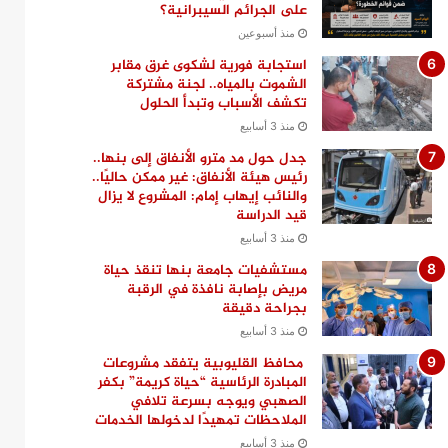
على الجرائم السيبرانية؟
منذ أسبوعين
استجابة فورية لشكوى غرق مقابر
الشموت بالمياه.. لجنة مشتركة
تكشف الأسباب وتبدأ الحلول
منذ 3 أسابيع
جدل حول مد مترو الأنفاق إلى بنها..
رئيس هيئة الأنفاق: غير ممكن حاليًا..
والنائب إيهاب إمام: المشروع لا يزال
قيد الدراسة
منذ 3 أسابيع
مستشفيات جامعة بنها تنقذ حياة
مريض بإصابة نافذة في الرقبة
بجراحة دقيقة
منذ 3 أسابيع
محافظ القليوبية يتفقد مشروعات
المبادرة الرئاسية “حياة كريمة” بكفر
الصهبي ويوجه بسرعة تلافي
الملاحظات تمهيدًا لدخولها الخدمات
منذ 3 أسابيع