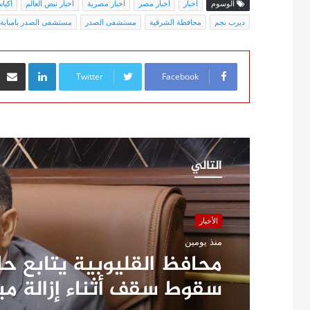
الوسوم
اخبار
اخبار مصر
اخبار مصرية
اخبار نبض العالم
اكيا
ديرب نجم
محافظة الشرقية
مستشفى الصدر
مستشفى الصدر بامبابة
inkedIn
Twitter
Facebook
التالي
الأخبار
منذ يومين
محافظ القليوبية يتابع ح
سقوط سقف أثناء إزالة م