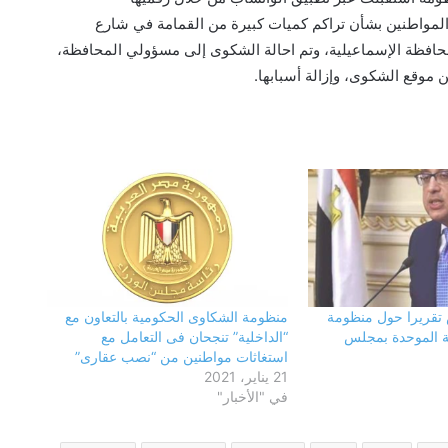
رسائل وشكاوى بعض المواطنين بشأن تراكم كميات كبيرة من القمامة في شارع
بمحافظة الإسماعيلية، وتم احالة الشكوى إلى مسؤولي المحافظة،
ن موقع الشكوى، وإزالة أسبابها.
فحص شكوى بشأن بناء في مجول..
والمعاينة تؤكد سلامة الترخيص ومتابعة
التنفيذ ميدانيًا
تقريرا حول منظومة
منظومة الشكاوى الحكومية بالتعاون مع
حزب الجبهة الوطنية بالقليوبية: أمن مصر
ة الموحدة بمجلس
“الداخلية” تنجحان فى التعامل مع
وسيادتها خط أحمر.. والاصطفاف الوطني
استغاثات مواطنين من “نصب عقارى”
ضرورة لمواجهة التحديات وحملات
21 يناير، 2021
التضليل
في "الأخبار"
محافظ القليوبية يتفقد انتظام العمل
بالفترة المسائية للعيادات الخارجية