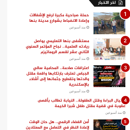
اخر الاخبار
حملة صباحية مكبرة لرفع الإشغالات
وإعادة الانضباط بشوارع مدينة بنها
منذ أسبوعين
مستشفى بنها التعليمي يواصل
ريادته العلمية.. نجاح المؤتمر السنوي
الثاني عشر لقسم الروماتيزم
منذ أسبوعين
اعترافات صادمة.. المحامية سالي
الجباس تعترف بارتكابها واقعة مقتل
والدتها وتقطيع جثمانها إلى أشلاء
بالإسكندرية
منذ أسبوعين
اغتيال البراءة وقتل الطفولة.. النيابة تطالب بأقصى
عقوبة في قضية مقتل طفل شبرا الخيمة
منذ أسبوعين
أمن الفضاء الرقمي.. هل حان الوقت
لإعادة النظر في التعامل مع المعتادين