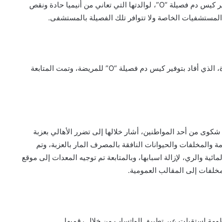
“الفيس بوك”، يتضمن استغاثة لإحدى المواطنات تطلب توفير كيس دم فصيلة “O”، لوالدتها التي تعاني من أنيميا حادة ونقص
ى المستشفيات الخاصة ولا تتوافر تلك الفصيلة بالمستشفى.
وعلى الفور تم التواصل مع مدير بنوك الدم بمحافظة القاهرة، الذي أفاد بتوفير كيس دم فصيلة “O” للمريضة، وتمت المتابعة
استقبلت المنظومة اتصالاً عبر الخط الساخن “16528”، شكوى من أحد المواطنين، أشار خلالها إلى تضرر الأهالي بعزبة
 والمخلفات والحيوانات النافقة بالمصرف المار بالعزبة، وتم
ة والري، لإزالة اسبابها، وبالمتابعة تم توجيه المعدات إلى موقع
لفات إلى المقالب العمومية.
ومة استقبلت عبر تطبيق الواتساب من خلال رقميها