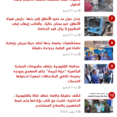
الحلول
منذ 3 أسابيع
جدل حول مد مترو الأنفاق إلى بنها.. رئيس هيئة
الأنفاق: غير ممكن حاليًا.. والنائب إيهاب إمام:
المشروع لا يزال قيد الدراسة
منذ 3 أسابيع
مستشفيات جامعة بنها تنقذ حياة مريض بإصابة
نافذة في الرقبة بجراحة دقيقة
منذ 3 أسابيع
محافظ القليوبية يتفقد مشروعات المبادرة
الرئاسية “حياة كريمة” بكفر الصهبي ويوجه
بسرعة تلافي الملاحظات تمهيدًا لدخولها
الخدمات
منذ 3 أسابيع
كشف حقيقة واقعة خطف فتاة بالقليوبية..
الداخلية: غادرت مع شاب بإرادتها وتم ضبط
المتهمين والسلاح المستخدم
9 يوليو، 2026