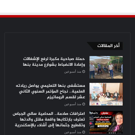
أخر المقالات
حملة صباحية مكبرة لرفع الإشغالات
وإعادة الانضباط بشوارع مدينة بنها
منذ أسبوعين
مستشفى بنها التعليمي يواصل ريادته
العلمية.. نجاح المؤتمر السنوي الثاني
عشر لقسم الروماتيزم
منذ أسبوعين
اعترافات صادمة.. المحامية سالي الجباس
تعترف بارتكابها واقعة مقتل والدتها
وتقطيع جثمانها إلى أشلاء بالإسكندرية
منذ أسبوعين