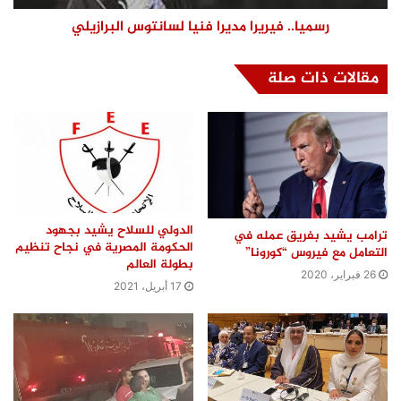
رسميا.. فيريرا مديرا فنيا لسانتوس البرازيلي
مقالات ذات صلة
الدولي للسلاح يشيد بجهود
ترامب يشيد بفريق عمله في
الحكومة المصرية في نجاح تنظيم
التعامل مع فيروس “كورونا”
بطولة العالم
26 فبراير، 2020
17 أبريل، 2021