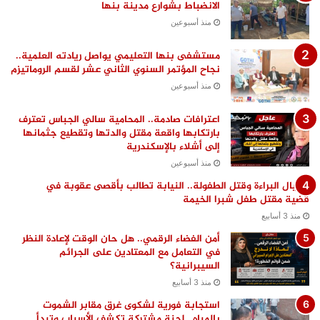
الانضباط بشوارع مدينة بنها
منذ أسبوعين
مستشفى بنها التعليمي يواصل ريادته العلمية..
نجاح المؤتمر السنوي الثاني عشر لقسم الروماتيزم
منذ أسبوعين
اعترافات صادمة.. المحامية سالي الجباس تعترف
بارتكابها واقعة مقتل والدتها وتقطيع جثمانها
إلى أشلاء بالإسكندرية
منذ أسبوعين
اغتيال البراءة وقتل الطفولة.. النيابة تطالب بأقصى عقوبة في
قضية مقتل طفل شبرا الخيمة
منذ 3 أسابيع
أمن الفضاء الرقمي.. هل حان الوقت لإعادة النظر
في التعامل مع المعتادين على الجرائم
السيبرانية؟
منذ 3 أسابيع
استجابة فورية لشكوى غرق مقابر الشموت
بالمياه.. لجنة مشتركة تكشف الأسباب وتبدأ