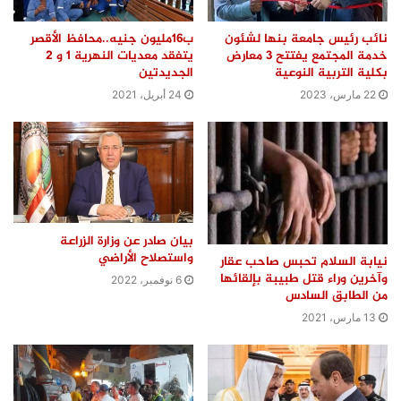
نائب رئيس جامعة بنها لشئون
ب16مليون جنيه..محافظ الأقصر
خدمة المجتمع يفتتح 3 معارض
يتفقد معديات النهرية 1 و 2
بكلية التربية النوعية
الجديدتين
22 مارس، 2023
24 أبريل، 2021
بيان صادر عن وزارة الزراعة
واستصلاح الأراضي
نيابة السلام تحبس صاحب عقار
وآخرين وراء قتل طبيبة بإلقائها
6 نوفمبر، 2022
من الطابق السادس
13 مارس، 2021