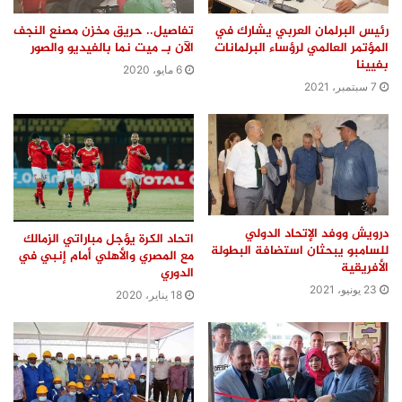
رئيس البرلمان العربي يشارك في
تفاصيل.. حريق مخزن مصنع النجف
المؤتمر العالمي لرؤساء البرلمانات
الآن بـ ميت نما بالفيديو والصور
بفيينا
6 مايو، 2020
7 سبتمبر، 2021
درويش ووفد الإتحاد الدولي
اتحاد الكرة يؤجل مباراتي الزمالك
للسامبو يبحثان استضافة البطولة
مع المصري والأهلي أمام إنبي في
الأفريقية
الدوري
23 يونيو، 2021
18 يناير، 2020