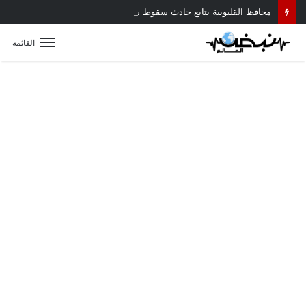
محافظ القليوبية يتابع حادث سقوط سقف أثناء إزالة مبنى مخالف بطوخ ويوجه بصرف إعانة عاجلة لأسرة العامل المتوفى
القائمة