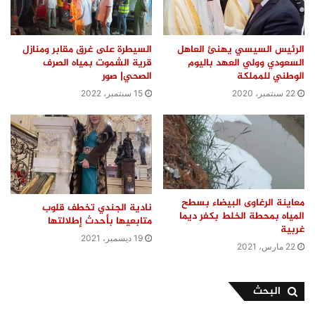
الرئيس السيسي يهنئ العاهل
السيطرة على غرق مقابر ومنازل
السعودي وولي العهد باليوم
قرية الشموت بمياه الصرف
الوطني للمملكة
الصحي| صور
22 سبتمبر، 2020
15 سبتمبر، 2022
معاينة الرغاوى البيضاء بسطح
نادية الجندي تخطف قلوب
المياه بمحطة الخلط بكفر ديما
متابعيها بأحدث إطلالتها
غربية
19 ديسمبر، 2021
22 مارس، 2021
البحث