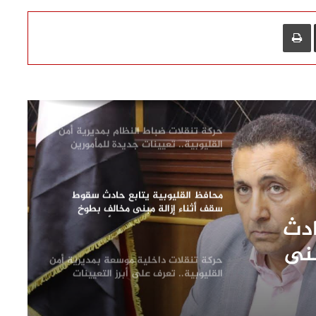
رئيس مياه القليوبية يتفقد مصنع سويلم
لصناعة مواسير الفخار لبحث تعزيز التعاون
L
مشاركة عبر البريد
طباعة
ودعم الصناعة الوطنية
وزيرة التنمية المحلية والبيئة ومحافظ
القليوبية يفتتحان 3 مراكز تكنولوجية
جديدة بالقناطر الخيرية
حركة تنقلات ضباط النظام بمديرية أمن
القليوبية.. تعيينات جديدة للمأمورين
ونوابهم
محافظ القليوبية يتابع حادث سقوط
سقف أثناء إزالة مبنى مخالف بطوخ
ادث
ويوجه بصرف إعانة عاجلة لأسرة العامل
المتوفى
بنى
حركة تنقلات داخلية موسعة بمديرية أمن
إعانة
القليوبية.. تعرف على أبرز التعيينات
فى