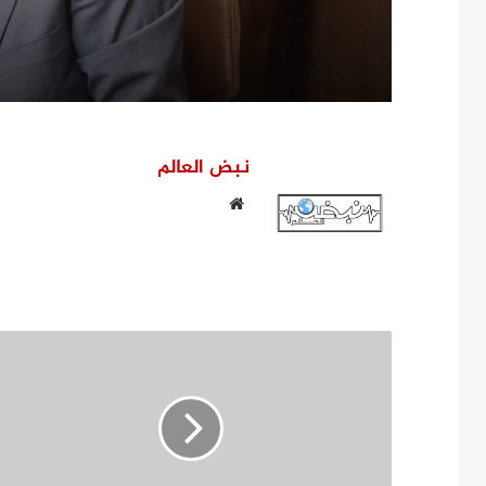
نبض العالم
موقع
الويب