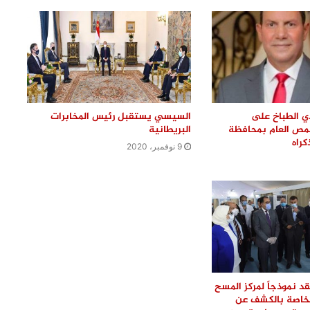
 الطباخ على
السيسي يستقبل رئيس المخابرات
ص العام بمحافظة
البريطانية
كراه
9 نوفمبر، 2020
قد نموذجاً لمركز المسح
 الخاصة بالكشف عن