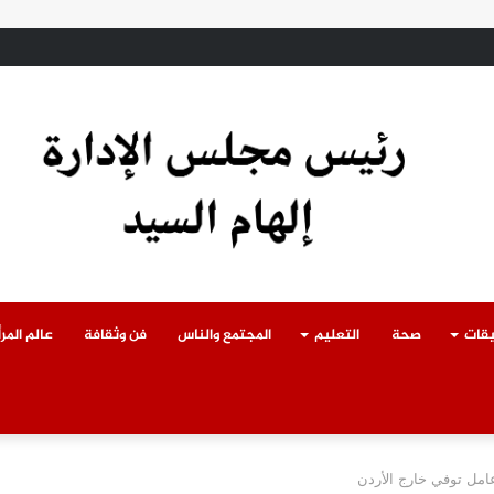
ادث سقوط سقف أثناء إزالة مبنى مخالف بطوخ ويوجه بصرف إعانة عاجلة لأسرة العا
يقات
صحة
التعليم
المجتمع والناس
فن وثقافة
عالم المرأ