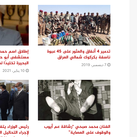
تدمير 4 أنفاق والعثور على 45 عبوة
إطلاق اسم حمدي
ناسفة بكركوك شمالي العراق
مستشفى أبو حم
البحيرة تخليدًا لذ
7 ديسمبر، 2019
10 يناير، 2021
الفنان محمد صبحي “رشاقة عم أيوب
رئيس الوزراء يتف
والوقوف على العصاية”
لإجراء التحاليل