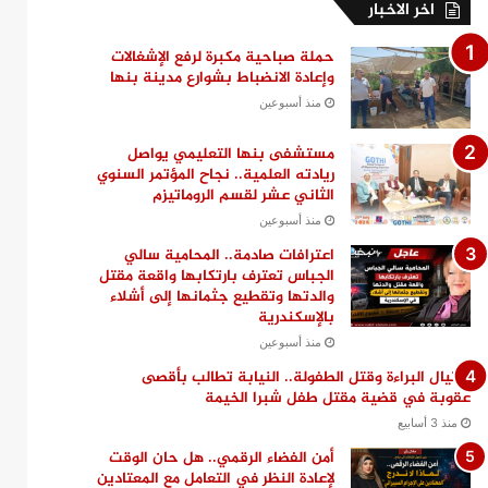
اخر الاخبار
حملة صباحية مكبرة لرفع الإشغالات
وإعادة الانضباط بشوارع مدينة بنها
منذ أسبوعين
مستشفى بنها التعليمي يواصل
ريادته العلمية.. نجاح المؤتمر السنوي
الثاني عشر لقسم الروماتيزم
منذ أسبوعين
اعترافات صادمة.. المحامية سالي
الجباس تعترف بارتكابها واقعة مقتل
والدتها وتقطيع جثمانها إلى أشلاء
بالإسكندرية
منذ أسبوعين
اغتيال البراءة وقتل الطفولة.. النيابة تطالب بأقصى
عقوبة في قضية مقتل طفل شبرا الخيمة
منذ 3 أسابيع
أمن الفضاء الرقمي.. هل حان الوقت
لإعادة النظر في التعامل مع المعتادين