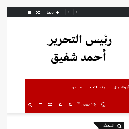
مقال
عمود
مل المتوفى
تابعنا
عشوائي
جانبي
ة والجمال
منوعات
فيديو
℃
28
RSS
تسجيل
مقال
عمود
بحث
Cairo
الدخول
عشوائي
جانبي
عن
البحث