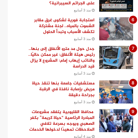
على الجرائم السيبرانية؟
منذ 3 أسابيع
استجابة فورية لشكوى غرق مقابر
الشموت بالمياه.. لجنة مشتركة
تكشف الأسباب وتبدأ الحلول
منذ 3 أسابيع
جدل حول مد مترو الأنفاق إلى بنها..
رئيس هيئة الأنفاق: غير ممكن حاليًا..
والنائب إيهاب إمام: المشروع لا يزال
قيد الدراسة
منذ 3 أسابيع
مستشفيات جامعة بنها تنقذ حياة
مريض بإصابة نافذة في الرقبة
بجراحة دقيقة
منذ 3 أسابيع
محافظ القليوبية يتفقد مشروعات
المبادرة الرئاسية “حياة كريمة” بكفر
الصهبي ويوجه بسرعة تلافي
الملاحظات تمهيدًا لدخولها الخدمات
منذ 4 أسابيع