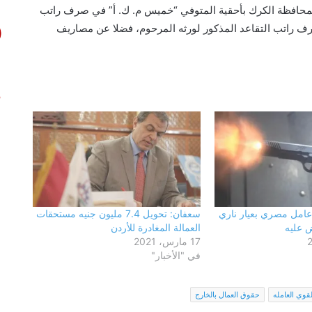
بمحافظة الكرك بأحقية المتوفي “خميس م. ك. أ” في صرف راتب
رف راتب التقاعد المذكور لورثه المرحوم، فضلا عن مصاريف
فحص شكوى بشأن بناء في مجول..
والمعاينة تؤكد سلامة الترخيص ومتابعة
التنفيذ ميدانيًا
حزب الجبهة الوطنية بالقليوبية: أمن مصر
وسيادتها خط أحمر.. والاصطفاف الوطني
ضرورة لمواجهة التحديات وحملات
امل مصري بعيار ناري
سعفان: تحويل 7.4 مليون جنيه مستحقات
التضليل
ض عليه
العمالة المغادرة للأردن
17 مارس، 2021
محافظ القليوبية يتفقد انتظام العمل
في "الأخبار"
بالفترة المسائية للعيادات الخارجية
بمستشفى بنها التعليمي عقب بدء
تشغيلها
لقوي العامله
حقوق العمال بالخارج