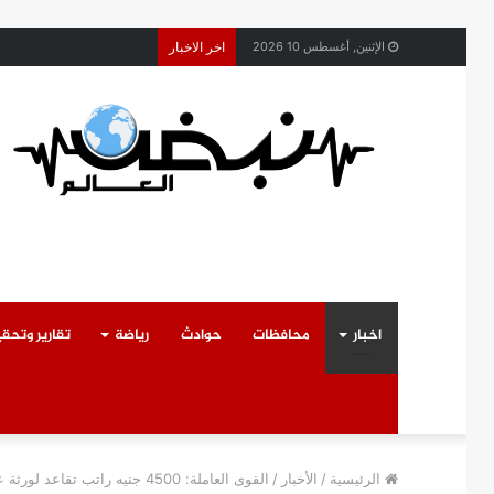
محافظ القليوبية يتابع ح
الإثنين, أغسطس 10 2026
اخر الاخبار
اخبار
محافظات
حوادث
رياضة
تقارير وتحق
الرئيسية
/
الأخبار
/
القوى العاملة: 4500 جنيه راتب تقاعد لورثة عامل توفي خارج الأردن