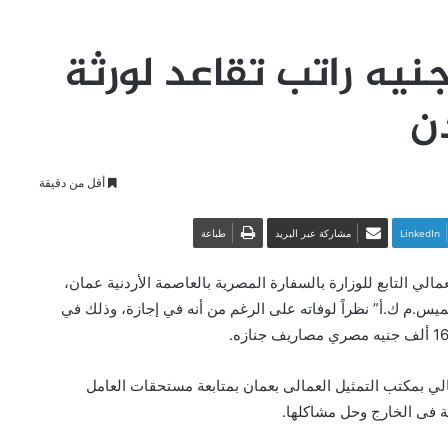
قوى العاملة: 4500 جنيه راتب تقاعد لورثة
دن
أقل من دقيقة
LinkedIn
مشاركة عبر البريد
طباعة
الي التابع للوزارة بالسفارة المصرية بالعاصمة الأردنية عمان،
س.م ك.أ” نظراً لوفاته على الرغم من أنه في إجازة، وذلك في
لي بمكتب التمثيل العمالى بعمان بمتابعة مستحقات العامل
 فى الخارج وحل مشاكلها.