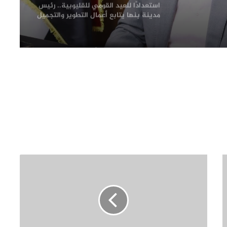
استعدادًا للعيد القومي للقليوبية.. رئيس
مدينة بنها يتابع أعمال التطوير والتجميل
لظهور المدينة في أبهى صورها
محافظ القليوبية يبدأ جولته بشبين
القناطر بتفقد موقف السيارات ويوجه
بإعداد خطة شاملة لتطويره
فحص شكوى بشأن بناء في مجول..
والمعاينة تؤكد سلامة الترخيص ومتابعة
التنفيذ ميدانيًا
حزب الجبهة الوطنية بالقليوبية: أمن مصر
وسيادتها خط أحمر.. والاصطفاف الوطني
ضرورة لمواجهة التحديات وحملات
التضليل
محافظ القليوبية يتفقد انتظام العمل
بالفترة المسائية للعيادات الخارجية
بمستشفى بنها التعليمي عقب بدء
تشغيلها