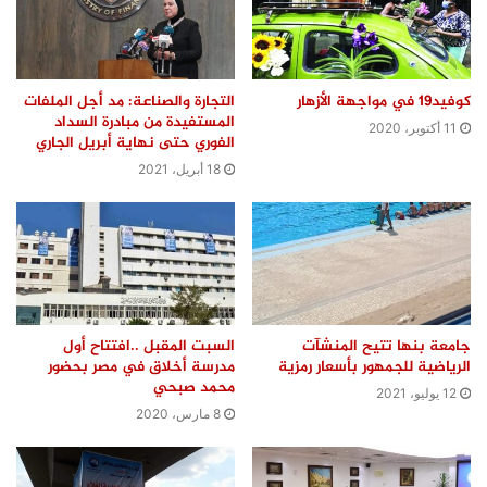
كوفيد19 في مواجهة الأزهار
التجارة والصناعة: مد أجل الملفات
المستفيدة من مبادرة السداد
11 أكتوبر، 2020
الفوري حتى نهاية أبريل الجاري
18 أبريل، 2021
جامعة بنها تتيح المنشآت
السبت المقبل ..افتتاح أول
الرياضية للجمهور بأسعار رمزية
مدرسة أخلاق في مصر بحضور
محمد صبحي
12 يوليو، 2021
8 مارس، 2020