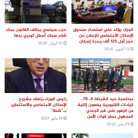
الجزار: يؤكد علي استعداد صندوق
حزب سياسي يخالف القانون ببناء
الإسكان الاجتماعي للإعلان عن
شادر سمك أسفل كوبري بنها
حجز أول 125 ألف وحدة إسكان
10 أبريل، 2020
12 أكتوبر، 2020
بمناسبة عيد الشرطة الـ 70..
رئيس الوزراء يتفقد مشروع
قيادات القليوبية يضعون إكليلا
الإسكان الاجتماعى والاستثمارى
من الزهور على قبر الجندي
بـ”شطا”
المجهول بمقر قوات الأمن
18 مايو، 2021
25 يناير، 2022