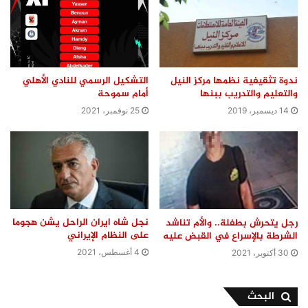
ندوة تثقيفية نظمها مركز النيل
التشكيل الرسمي للنادي الأهلي
والتعليم والتدريب ببنها
أمام سموحة
14 ديسمبر، 2019
25 نوفمبر، 2021
نجل شاه ايران الراحل يشن هجوما
رجل يتحرش بطفلة.. والأم تناشد
على النظام الإيراني
الشرطة بالإسراع في القبض عليه
4 أغسطس، 2021
30 أكتوبر، 2021
البحث