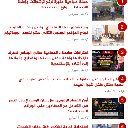
حملة صباحية مكبرة لرفع الإشغالات وإعادة
الانضباط بشوارع مدينة بنها
منذ أسبوعين
مستشفى بنها التعليمي يواصل ريادته العلمية..
نجاح المؤتمر السنوي الثاني عشر لقسم الروماتيزم
منذ أسبوعين
اعترافات صادمة.. المحامية سالي الجباس تعترف
بارتكابها واقعة مقتل والدتها وتقطيع جثمانها
إلى أشلاء بالإسكندرية
منذ أسبوعين
اغتيال البراءة وقتل الطفولة.. النيابة تطالب بأقصى عقوبة في
قضية مقتل طفل شبرا الخيمة
منذ 3 أسابيع
أمن الفضاء الرقمي.. هل حان الوقت لإعادة النظر
في التعامل مع المعتادين على الجرائم
السيبرانية؟
منذ 3 أسابيع
استجابة فورية لشكوى غرق مقابر الشموت