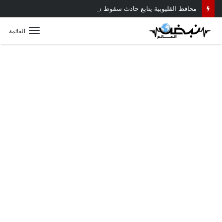
محافظ القليوبية يتابع حادث سقوط سقف أثناء إزالة مبنى مخالف بطوخ ويوجه بصرف إعانة عاجلة لأسرة العامل المتوفى
القائمة