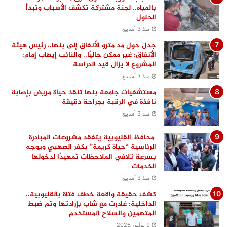
بالمياه.. لجنة مشتركة تكشف الأسباب وتبدأ
الحلول
منذ 3 أسابيع
جدل حول مد مترو الأنفاق إلى بنها.. رئيس هيئة
الأنفاق: غير ممكن حاليًا.. والنائب إيهاب إمام:
المشروع لا يزال قيد الدراسة
منذ 3 أسابيع
مستشفيات جامعة بنها تنقذ حياة مريض بإصابة
نافذة في الرقبة بجراحة دقيقة
منذ 3 أسابيع
محافظ القليوبية يتفقد مشروعات المبادرة
الرئاسية “حياة كريمة” بكفر الصهبي ويوجه
بسرعة تلافي الملاحظات تمهيدًا لدخولها
الخدمات
منذ 3 أسابيع
كشف حقيقة واقعة خطف فتاة بالقليوبية..
الداخلية: غادرت مع شاب بإرادتها وتم ضبط
المتهمين والسلاح المستخدم
9 يوليو، 2026