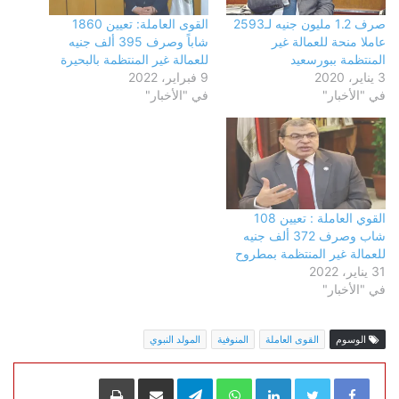
صرف 1.2 مليون جنيه لـ2593
القوى العاملة: تعيين 1860
عاملا منحة للعمالة غير
شاباً وصرف 395 ألف جنيه
المنتظمة ببورسعيد
للعمالة غير المنتظمة بالبحيرة
3 يناير، 2020
9 فبراير، 2022
في "الأخبار"
في "الأخبار"
القوي العاملة : تعيين 108
شاب وصرف 372 ألف جنيه
للعمالة غير المنتظمة بمطروح
31 يناير، 2022
في "الأخبار"
الوسوم
القوى العاملة
المنوفية
المولد النبوي
LinkedIn
WhatsApp
Telegram
مشاركة عبر البريد
طباعة