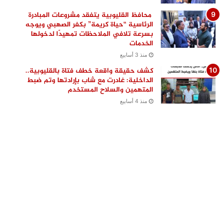
محافظ القليوبية يتفقد مشروعات المبادرة
الرئاسية “حياة كريمة” بكفر الصهبي ويوجه
بسرعة تلافي الملاحظات تمهيدًا لدخولها
الخدمات
منذ 3 أسابيع
كشف حقيقة واقعة خطف فتاة بالقليوبية..
الداخلية: غادرت مع شاب بإرادتها وتم ضبط
المتهمين والسلاح المستخدم
منذ 4 أسابيع