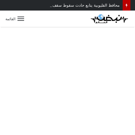
محافظ القليوبية يتابع حادث سقوط سقف أثناء إزالة مبنى مخالف بطوخ ويوجه بصرف إعانة عاجلة لأسرة العامل المتوفى
القائمة