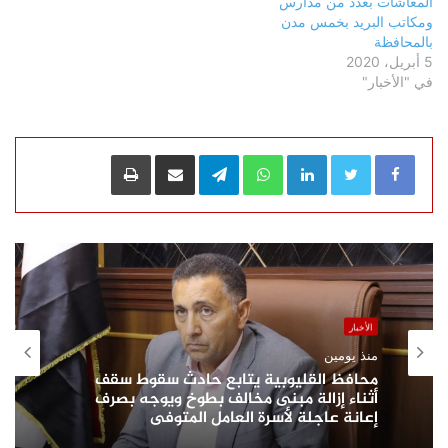
المعاشات بعدد من مدارس
ومكاتب البريد بخمس مدن
بالمحافظة
5 أبريل، 2020
في "الأخبار"
LinkedIn
WhatsApp
Telegram
مشاركة عبر البريد
طباعة
الأخبار
منذ يومين
محافظ القليوبية يتابع حادث سقوط سقف
أثناء إزالة مبنى مخالف بطوخ ويوجه بصرف
إعانة عاجلة لأسرة العامل المتوفى