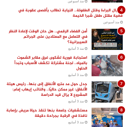
منذ أسبوعين
اغتيال البراءة وقتل الطفولة.. النيابة تطالب بأقصى عقوبة في
قضية مقتل طفل شبرا الخيمة
منذ أسبوعين
أمن الفضاء الرقمي.. هل حان الوقت لإعادة النظر
في التعامل مع المعتادين على الجرائم
السيبرانية؟
منذ 3 أسابيع
استجابة فورية لشكوى غرق مقابر الشموت
بالمياه.. لجنة مشتركة تكشف الأسباب وتبدأ
الحلول
منذ 3 أسابيع
جدل حول مد مترو الأنفاق إلى بنها.. رئيس هيئة
الأنفاق: غير ممكن حاليًا.. والنائب إيهاب إمام:
المشروع لا يزال قيد الدراسة
منذ 3 أسابيع
مستشفيات جامعة بنها تنقذ حياة مريض بإصابة
نافذة في الرقبة بجراحة دقيقة
منذ 3 أسابيع