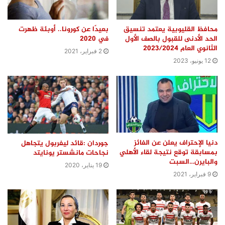
محافظ القليوبية يعتمد تنسيق
بعيدًا عن كورونا.. أوبئة ظهرت
الحد الأدنى للقبول بالصف الأول
في 2020
الثانوي العام 2023/2024
2 فبراير، 2021
12 يونيو، 2023
دنيا الإحتراف يعلن عن الفائز
جوردان :قائد ليفربول يتجاهل
بمسابقة توقع نتيجة لقاء الأهلي
نجاحات مانشستر يونايتد
والبايرن…السبت
19 يناير، 2020
9 فبراير، 2021