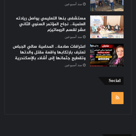
منذ أسبوعين
مستشفى بنها التعليمي يواصل ريادته
العلمية.. نجاح المؤتمر السنوي الثاني
عشر لقسم الروماتيزم
منذ أسبوعين
اعترافات صادمة.. المحامية سالي الجباس
تعترف بارتكابها واقعة مقتل والدتها
وتقطيع جثمانها إلى أشلاء بالإسكندرية
منذ أسبوعين
Social
RSS