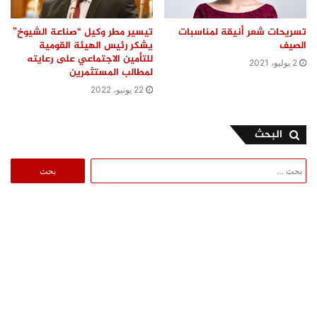
تسريحات شعر أنيقة لمناسبات
تيسير مطر وكيل “صناعة الشيوخ”
الصيف
يشكر رئيس الهيئة القومية
للتأمين الاجتماعي على رعايته
2 يوليو، 2021
لمطالب المستثمرين
22 يونيو، 2022
البحث
البحث
عن: