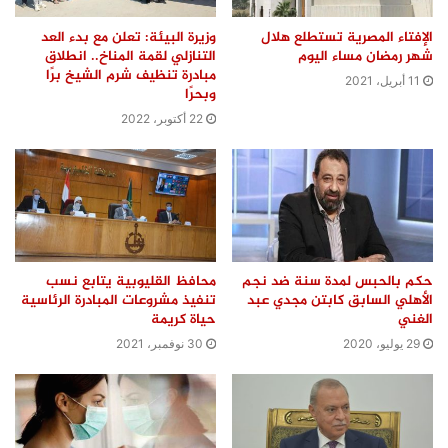
الإفتاء المصرية تستطلع هلال
وزيرة البيئة: تعلن مع بدء العد
شهر رمضان مساء اليوم
التنازلي لقمة المناخ.. انطلاق
مبادرة تنظيف شرم الشيخ برًا
11 أبريل، 2021
وبحرًا
22 أكتوبر، 2022
حكم بالحبس لمدة سنة ضد نجم
محافظ القليوبية يتابع نسب
الأهلي السابق كابتن مجدي عبد
تنفيذ مشروعات المبادرة الرئاسية
الغني
حياة كريمة
29 يوليو، 2020
30 نوفمبر، 2021