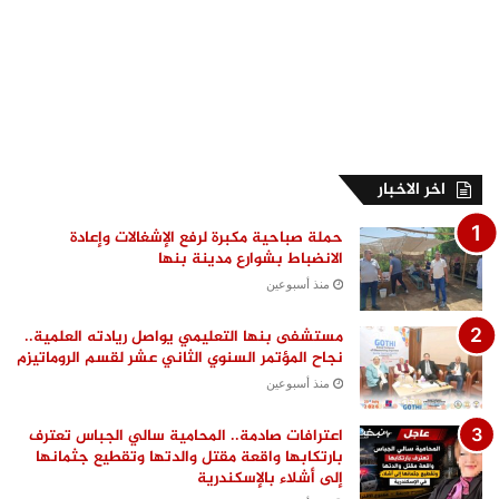
اخر الاخبار
حملة صباحية مكبرة لرفع الإشغالات وإعادة
الانضباط بشوارع مدينة بنها
منذ أسبوعين
مستشفى بنها التعليمي يواصل ريادته العلمية..
نجاح المؤتمر السنوي الثاني عشر لقسم الروماتيزم
منذ أسبوعين
اعترافات صادمة.. المحامية سالي الجباس تعترف
بارتكابها واقعة مقتل والدتها وتقطيع جثمانها
إلى أشلاء بالإسكندرية