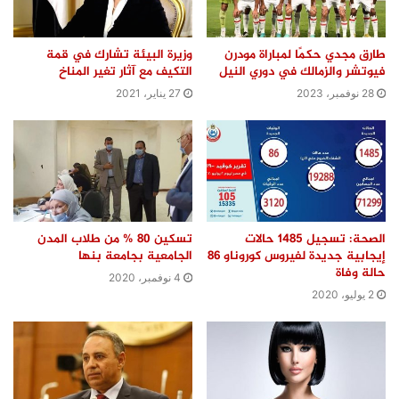
طارق مجدي حكمًا لمباراة مودرن
وزيرة البيئة تشارك في قمة
فيوتشر والزمالك في دوري النيل
التكيف مع آثار تغير المناخ
28 نوفمبر، 2023
27 يناير، 2021
الصحة: تسجيل 1485 حالات
تسكين 80 % من طلاب المدن
إيجابية جديدة لفيروس كوروناو 86
الجامعية بجامعة بنها
حالة وفاة
4 نوفمبر، 2020
2 يوليو، 2020