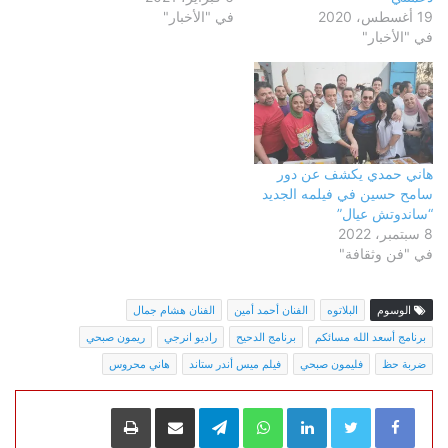
19 أغسطس، 2020
في "الأخبار"
في "الأخبار"
هاني حمدي يكشف عن دور
سامح حسين في فيلمه الجديد
“ساندوتش عيال”
8 سبتمبر، 2022
في "فن وثقافة"
الوسوم
البلاتوه
الفنان أحمد أمين
الفنان هشام جمال
برنامج أسعد الله مسائكم
برنامج الدحيح
راديو انرجي
ريمون صبحي
ضربة حظ
فليمون صبحي
فيلم ميس أندر ستاند
هاني محروس
LinkedIn
WhatsApp
Telegram
مشاركة عبر البريد
طباعة