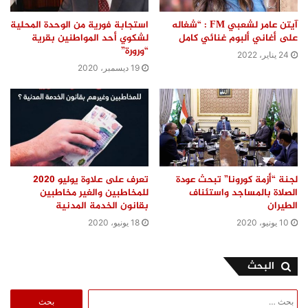
آيتن عامر لشعبي FM : “شغاله
استجابة فورية من الوحدة المحلية
على أغاني ألبوم غنائي كامل
لشكوي أحد المواطنين بقرية
“ورورة”
24 يناير، 2022
19 ديسمبر، 2020
لجنة “أزمة كورونا” تبحث عودة
تعرف على علاوة يوليو 2020
الصلاة بالمساجد واستئناف
للمخاطبين والغير مخاطبين
الطيران
بقانون الخدمة المدنية
10 يونيو، 2020
18 يونيو، 2020
البحث
البحث