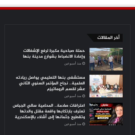
أخر المقالات
حملة صباحية مكبرة لرفع الإشغالات
وإعادة الانضباط بشوارع مدينة بنها
منذ أسبوعين
مستشفى بنها التعليمي يواصل ريادته
العلمية.. نجاح المؤتمر السنوي الثاني
عشر لقسم الروماتيزم
منذ أسبوعين
اعترافات صادمة.. المحامية سالي الجباس
تعترف بارتكابها واقعة مقتل والدتها
وتقطيع جثمانها إلى أشلاء بالإسكندرية
منذ أسبوعين