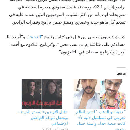
براديو إنرجي 92.1، ووصفته عايدة سعودي مديرة المحطة في
تصريحاته لها، بأنه من أكثر الشباب الموهوبين الذين تعتمد عليه في
تقديم كل ماهو جديد وعصري ومميز ضمن برامج وفقرات الراديو.
شارك فليمون صبحي من قبل في كتابة برنامج “
الدحيح
“، و”أسعد الله
مساءكم على شاشة إم بي سي مصر “، و”برنامج البلاتوه مع أحمد
أمين” و”برنامج سعفان في التلفزيون”.
مرتبط
” دهبة أبو الدهب ” لنبض العالم
«قبل الأربعين» يتصدر التريند…
تجربتي في مسلسل «ليه لأ»
ويشعل مواقع التواصل
كانت صعبة جدا.. وأمينة خليل
الإجتماعي
دعمتني
6 فبراير، 2021