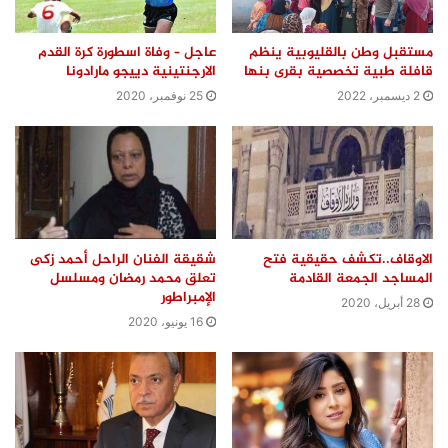
مستقبل وطن بالقليوبية ينظم
‏عاجل – وفاة اسطورة كرة القدم
قافلة طبية تخصصية بقرى بنها
الارجنتينية دييجو مارادونا
2 ديسمبر، 2022
25 نوفمبر، 2020
الاوقاف..تكشف حقيقية فتح
شقيقة الفنان الراحل أحمد زكى
المساجد الجمعة القادمة
تعلق محمد رمضان ومسلسل
الإمبراطور
28 أبريل، 2020
16 يونيو، 2020