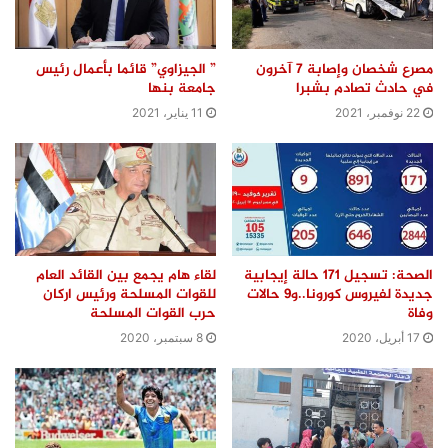
مصرع شخصان وإصابة 7 آخرون
” الجيزاوي” قائما بأعمال رئيس
في حادث تصادم بشبرا
جامعة بنها
22 نوفمبر، 2021
11 يناير، 2021
الصحة: تسجيل 171 حالة إيجابية
لقاء هام يجمع بين القائد العام
جديدة لفيروس كورونا..و9 حالات
للقوات المسلحة ورئيس اركان
وفاة
حرب القوات المسلحة
17 أبريل، 2020
8 سبتمبر، 2020