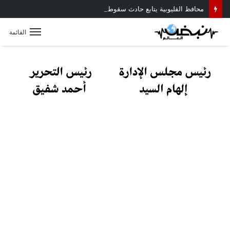
محافظ القليوبية يتابع حادث سقوط سقف أثناء إزالة مبنى مخالف بطوخ ويوجه بصرف إعانة عاجلة لأسرة العامل المتوفى
القائمة