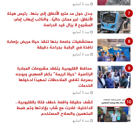
منذ 3 أسابيع
جدل حول مد مترو الأنفاق إلى بنها.. رئيس هيئة
الأنفاق: غير ممكن حاليًا.. والنائب إيهاب إمام:
المشروع لا يزال قيد الدراسة
منذ 3 أسابيع
مستشفيات جامعة بنها تنقذ حياة مريض بإصابة
نافذة في الرقبة بجراحة دقيقة
منذ 3 أسابيع
محافظ القليوبية يتفقد مشروعات المبادرة
الرئاسية “حياة كريمة” بكفر الصهبي ويوجه
بسرعة تلافي الملاحظات تمهيدًا لدخولها
الخدمات
منذ 3 أسابيع
كشف حقيقة واقعة خطف فتاة بالقليوبية..
الداخلية: غادرت مع شاب بإرادتها وتم ضبط
المتهمين والسلاح المستخدم
منذ 4 أسابيع