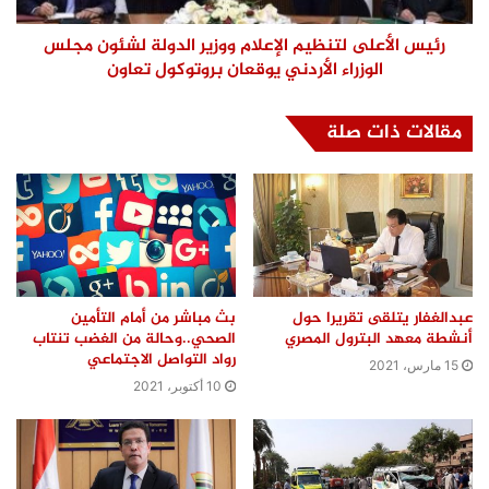
رئيس الأعلى لتنظيم الإعلام ووزير الدولة لشئون مجلس
الوزراء الأردني يوقعان بروتوكول تعاون
مقالات ذات صلة
عبدالغفار يتلقى تقريرا حول
بث مباشر من أمام التأمين
أنشطة معهد البترول المصري
الصحي..وحالة من الغضب تنتاب
رواد التواصل الاجتماعي
15 مارس، 2021
10 أكتوبر، 2021