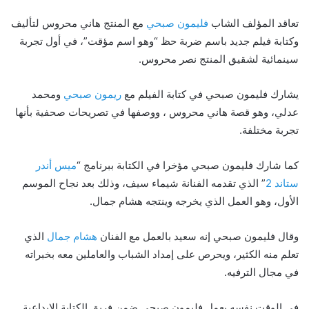
تعاقد المؤلف الشاب
فليمون صبحي
مع المنتج هاني محروس لتأليف
وكتابة فيلم جديد باسم ضربة حظ “وهو اسم مؤقت”، في أول تجربة
سينمائية لشقيق المنتج نصر محروس.
يشارك فليمون صبحي في كتابة الفيلم مع
ريمون صبحي
ومحمد
عدلي، وهو قصة هاني محروس ، ووصفها في تصريحات صحفية بأنها
تجربة مختلفة.
كما شارك فليمون صبحي مؤخرا في الكتابة ببرنامج “
ميس أندر
ستاند 2
” الذي تقدمه الفنانة شيماء سيف، وذلك بعد نجاح الموسم
الأول، وهو العمل الذي يخرجه وينتجه هشام جمال.
وقال فليمون صبحي إنه سعيد بالعمل مع الفنان
هشام جمال
الذي
تعلم منه الكثير، ويحرص على إمداد الشباب والعاملين معه بخبراته
في مجال الترفيه.
في الوقت نفسه يعمل فليمون صبحي ضمن فريق الكتابة الإبداعية