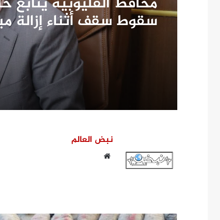
محافظ القليوبية يتابع ح
سقوط سقف أثناء إزالة م
مخالف بطوخ ويوجه بصرف 
عاجلة لأسرة العامل المتو
نبض العالم
موقع
الويب