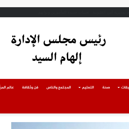
ادث سقوط سقف أثناء إزالة مبنى مخالف بطوخ ويوجه بصرف إعانة عاجلة لأسرة العا
يقات
صحة
التعليم
المجتمع والناس
فن وثقافة
عالم المرأ