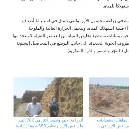
تهلاكاً للمياه.
دمة في زراعة محصول الأرز، والتي تتمثل في استنباط أصناف
جديدة من الأرز، وهي (سخا سوبر 300- سخا 178- سخا 179) قليلة استهلاك المياه، وتتحمل الحرارة العالية والملوحة
ة، ونباتات تستطيع تخليص المياه من العناصر الثقيلة لاستخدامها
الظروف الجوية الجديدة، إلى جانب التوسع في المحاصيل الشتوية
ل (البنجر والتمور والذرة السكرية).
فحص شكوى بشأن بناء في مجول..
والمعاينة تؤكد سلامة الترخيص ومتابعة
التنفيذ ميدانيًا
حزب الجبهة الوطنية بالقليوبية: أمن مصر
وسيادتها خط أحمر.. والاصطفاف الوطني
” تطلقان استعدادات
الزراعة: جمع وتدوير أكثر من 787 ألف
ضرورة لمواجهة التحديات وحملات
منظومة جمع وتدوير قش الارز في ٦
طن قش الأرز وتنظيم 653 ندوة ارشادية