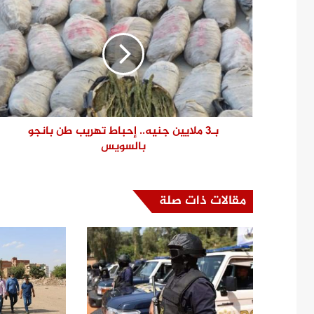
بـ3 ملايين جنيه.. إحباط تهريب طن بانجو
بالسويس
مقالات ذات صلة