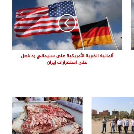
ضرورة لمواجهة التحديات وحملات
التضليل
محافظ القليوبية يتفقد انتظام العمل
بالفترة المسائية للعيادات الخارجية
بمستشفى بنها التعليمي عقب بدء
تشغيلها
رئيس مياه القليوبية يتفقد مصنع سويلم
لصناعة مواسير الفخار لبحث تعزيز التعاون
ألمانيا: الضربة الأمريكية على سليماني رد فعل
ودعم الصناعة الوطنية
على استفزازات إيران
وزيرة التنمية المحلية والبيئة ومحافظ
القليوبية يفتتحان 3 مراكز تكنولوجية
جديدة بالقناطر الخيرية
حركة تنقلات ضباط النظام بمديرية أمن
القليوبية.. تعيينات جديدة للمأمورين
ونوابهم
محافظ القليوبية يتابع حادث سقوط
سقف أثناء إزالة مبنى مخالف بطوخ