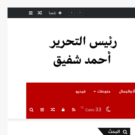
مقال
عمود
مل المتوفى
تابعنا
عشوائي
جانبي
ة والجمال
منوعات
فيديو
℃
33
RSS
تسجيل
مقال
عمود
بحث
Cairo
الدخول
عشوائي
جانبي
عن
البحث