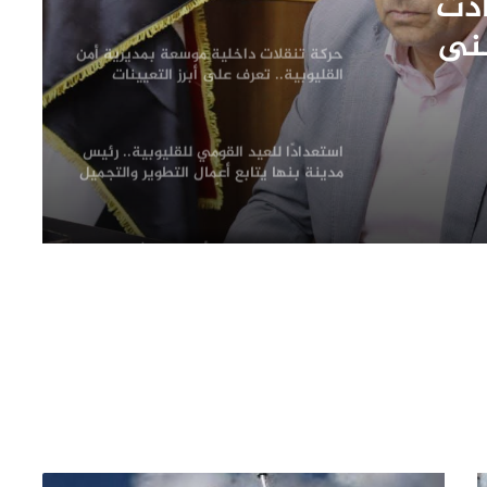
ادث
المتوفى
بنى
حركة تنقلات داخلية موسعة بمديرية أمن
إعانة
القليوبية.. تعرف على أبرز التعيينات
فى
استعدادًا للعيد القومي للقليوبية.. رئيس
مدينة بنها يتابع أعمال التطوير والتجميل
لظهور المدينة في أبهى صورها
محافظ القليوبية يبدأ جولته بشبين
القناطر بتفقد موقف السيارات ويوجه
بإعداد خطة شاملة لتطويره
فحص شكوى بشأن بناء في مجول..
والمعاينة تؤكد سلامة الترخيص ومتابعة
التنفيذ ميدانيًا
حزب الجبهة الوطنية بالقليوبية: أمن مصر
وسيادتها خط أحمر.. والاصطفاف الوطني