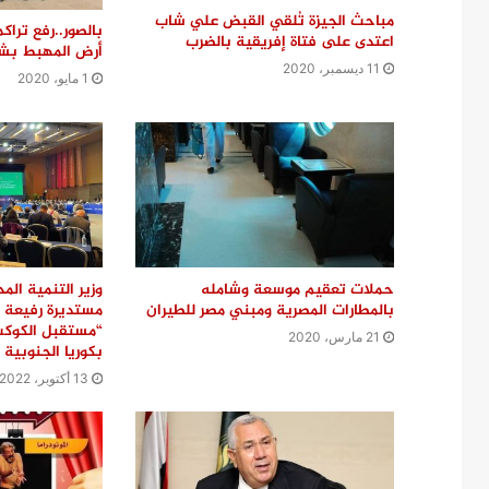
مباحث الجيزة تُلقي القبض علي شاب
بالصور..رفع ترا
اعتدى على فتاة إفريقية بالضرب
أرض المهبط بشب
11 ديسمبر، 2020
1 مايو، 2020
حملات تعقيم موسعة وشامله
وزير التنمية ال
بالمطارات المصرية ومبني مصر للطيران
مستديرة رفيعة 
“مستقبل الكوكب 
21 مارس، 2020
بكوريا الجنوبية
13 أكتوبر، 2022