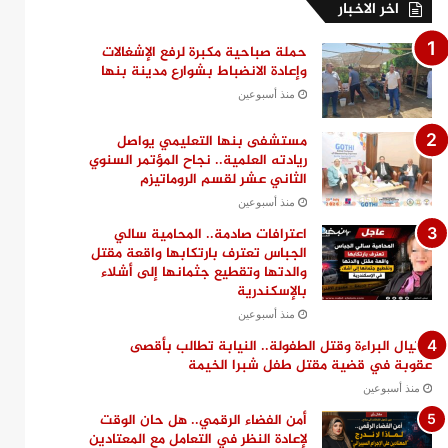
اخر الاخبار
حملة صباحية مكبرة لرفع الإشغالات
وإعادة الانضباط بشوارع مدينة بنها
منذ أسبوعين
مستشفى بنها التعليمي يواصل
ريادته العلمية.. نجاح المؤتمر السنوي
الثاني عشر لقسم الروماتيزم
منذ أسبوعين
اعترافات صادمة.. المحامية سالي
الجباس تعترف بارتكابها واقعة مقتل
والدتها وتقطيع جثمانها إلى أشلاء
بالإسكندرية
منذ أسبوعين
اغتيال البراءة وقتل الطفولة.. النيابة تطالب بأقصى
عقوبة في قضية مقتل طفل شبرا الخيمة
منذ أسبوعين
أمن الفضاء الرقمي.. هل حان الوقت
لإعادة النظر في التعامل مع المعتادين