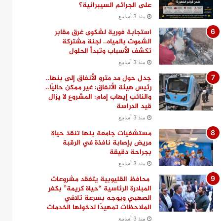
على الجرائم السيبرانية؟
منذ 3 أسابيع
استجابة فورية لشكوى غرق مقابر
الشموت بالمياه.. لجنة مشتركة
تكشف الأسباب وتبدأ الحلول
منذ 3 أسابيع
جدل حول مد مترو الأنفاق إلى بنها..
رئيس هيئة الأنفاق: غير ممكن حاليًا..
والنائب إيهاب إمام: المشروع لا يزال
قيد الدراسة
منذ 3 أسابيع
مستشفيات جامعة بنها تنقذ حياة
مريض بإصابة نافذة في الرقبة
بجراحة دقيقة
منذ 3 أسابيع
محافظ القليوبية يتفقد مشروعات
المبادرة الرئاسية “حياة كريمة” بكفر
الصهبي ويوجه بسرعة تلافي
الملاحظات تمهيدًا لدخولها الخدمات
منذ 3 أسابيع