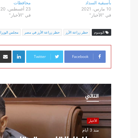
بأسبقية السداد
محافظات
10 مارس، 2021
23 أغسطس، 2020
في "الأخبار"
في "الأخبار"
الوسوم
حظر زراعة الأرز
حظر زراعة الأرز في مصر
مجلس الوزراء
inkedIn
Twitter
Facebook
التالي
الأخبار
منذ 3 أيام