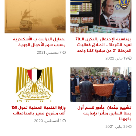
بمناسبة الإحتفال بالذكرى الـ70
تعطيل الدراسة ب الأسكندرية
لعيد الشرطة.. انطلاق فعاليات
بسبب سوء الأحوال الجوية
المرحلة 21 من مبادرة كلنا واحد
7 ديسمبر، 2021
19 يناير، 2022
تشييع جثمان مأمور قسم أول
وزارة التنمية المحلية تمول ١٥٠
بنها السابق متأثرا بإصابته
ألف مشروع صغير بالمحافظات
بكورونا
1 أغسطس، 2020
29 يناير، 2021