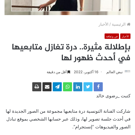
الرئيسية
/
الأخبار
الأخبار
فن وثقافة
بإطلالة مثيرة.. درة تغازل متابعيها
في أحدث ظهور لها
نبض العالم
16 أكتوبر، 2022
أقل من دقيقة
كتبت _رضوى خالد
شاركت الفنانة التونسية درة متابعيها مجموعة من الصور الجديدة لها
في أحدث جلسة تصوير لها، وذلك عبر حسابها الشخصي بموقع تبادل
الصور والفيديوهات “إنستجرام”.