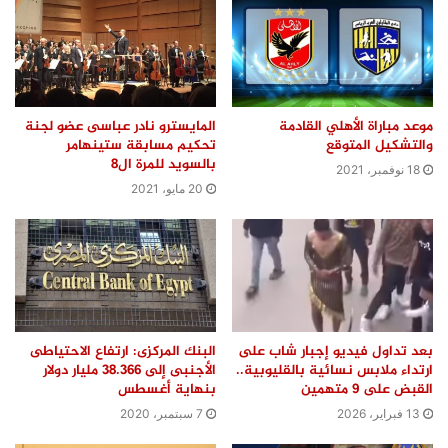
موعد مباراة الأهلي القادمة
المايسترو نادر عباسى عضو لجنة
والتشكيل المتوقع
تحكيم مسابقة ستينهامر
بالسويد للمرة ال8
18 نوفمبر، 2021
20 مايو، 2021
بعد تداول فيديو إجبار شاب على
البنك المركزى: ارتفاع الاحتياطى
ارتداء ملابس نسائية بالقليوبية..
الأجنبى إلى 38.366 مليار دولار
القبض على 9 متهمين
بنهاية أغسطس
13 فبراير، 2026
7 سبتمبر، 2020