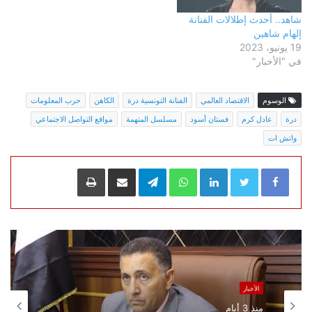
شاهد.. أحدث إطلالات الفنانة
إلهام شاهين
19 يونيو، 2023
في "الأخبار"
الوسوم
الاقتصاد العالمي
الفنانة التونسية درة
الكاهن
حرب المعلومات
درة
عادل كرم
فستان أسود
مسلسل المتهمة
مواقع التواصل الاجتماعي
واتش ات
LinkedIn
WhatsApp
Telegram
مشاركة عبر البريد
طباعة
الأخبار