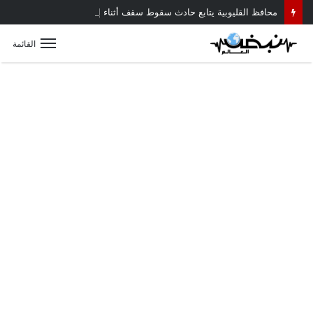
محافظ القليوبية يتابع حادث سقوط سقف أثناء إزالة مبنى مخالف بطوخ ويوجه بصرف إعانة عاجلة لأسرة العامل المتوفى
القائمة