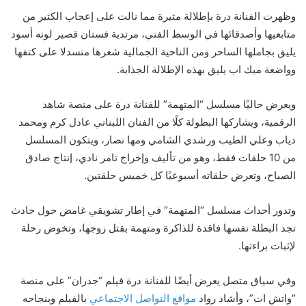
وظهرت الفنانة درة بإطلالة مثيرة مما نالت على إعجاب الكثير من
متابعيها وأصدقائها في الوسط الفني، مرتدية فستان قصير لونه أسود
يليق بجاملها الساحر ومن الناحية الجمالية شعرها منسدلا على كتفها
وواضعة ميك اب يليق بهذه الإطلالة الجذابة.
ويعرض حاليًا مسلسل “المتهمة” للفنانة درة على منصة شاهد
الرقمية، ويشاركها البطولة كلًا من الفنان اللبناني عادل كرم ومحمد
دياب وعلي الطيب ورشدي الشامي ومها نصار، ويتكون المسلسل
من 10 حلقات فقط، وهو من تأليف وإخراج تامر نادي، إنتاج صادق
الصباح، وتعرض حلقاته أسبوعيًا كل خميس حلقتين.
وتدور أحداث مسلسل “المتهمة” في إطار تشويقي غامض حول حادث
تجد البطلة نفسها فاقدة للذاكرة ومتهمة بقتل زوجها، وتخوض رحلة
لإثبات براءتها.
وفي سياق متصل يعرض أيضًا للفنانة درة فيلم “جدران” على منصة
“واتش ات”، وأشاد رواد
مواقع التواصل الاجتماعي
بالفيلم وبنجاحه