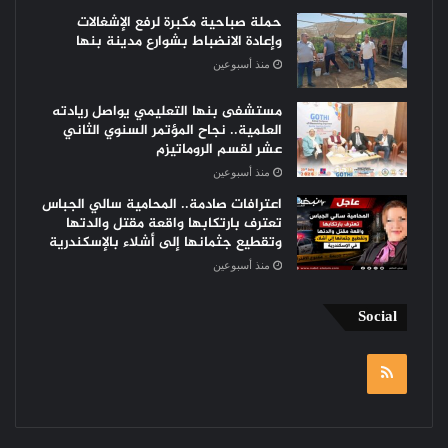
حملة صباحية مكبرة لرفع الإشغالات
وإعادة الانضباط بشوارع مدينة بنها
منذ أسبوعين
مستشفى بنها التعليمي يواصل ريادته
العلمية.. نجاح المؤتمر السنوي الثاني
عشر لقسم الروماتيزم
منذ أسبوعين
اعترافات صادمة.. المحامية سالي الجباس
تعترف بارتكابها واقعة مقتل والدتها
وتقطيع جثمانها إلى أشلاء بالإسكندرية
منذ أسبوعين
Social
RSS