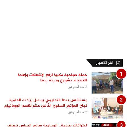
اخر الاخبار
حملة صباحية مكبرة لرفع الإشغالات وإعادة
الانضباط بشوارع مدينة بنها
منذ أسبوعين
مستشفى بنها التعليمي يواصل ريادته العلمية..
نجاح المؤتمر السنوي الثاني عشر لقسم الروماتيزم
منذ أسبوعين
اعترافات صادمة.. المحامية سالي الجباس تعترف