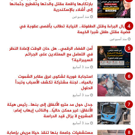
بارتكابها واقعة مقتل والدتها وتقطيع جثمانها
إلى أشلاء بالإسكندرية
منذ أسبوعين
اغتيال البراءة وقتل الطفولة.. النيابة تطالب بأقصى عقوبة في
قضية مقتل طفل شبرا الخيمة
منذ أسبوعين
أمن الفضاء الرقمي.. هل حان الوقت لإعادة النظر
في التعامل مع المعتادين على الجرائم
السيبرانية؟
منذ 3 أسابيع
استجابة فورية لشكوى غرق مقابر الشموت
بالمياه.. لجنة مشتركة تكشف الأسباب وتبدأ
الحلول
منذ 3 أسابيع
جدل حول مد مترو الأنفاق إلى بنها.. رئيس هيئة
الأنفاق: غير ممكن حاليًا.. والنائب إيهاب إمام:
المشروع لا يزال قيد الدراسة
منذ 3 أسابيع
مستشفيات جامعة بنها تنقذ حياة مريض بإصابة