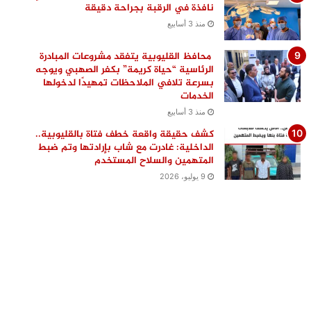
نافذة في الرقبة بجراحة دقيقة
منذ 3 أسابيع
محافظ القليوبية يتفقد مشروعات المبادرة
الرئاسية “حياة كريمة” بكفر الصهبي ويوجه
بسرعة تلافي الملاحظات تمهيدًا لدخولها
الخدمات
منذ 3 أسابيع
كشف حقيقة واقعة خطف فتاة بالقليوبية..
الداخلية: غادرت مع شاب بإرادتها وتم ضبط
المتهمين والسلاح المستخدم
9 يوليو، 2026