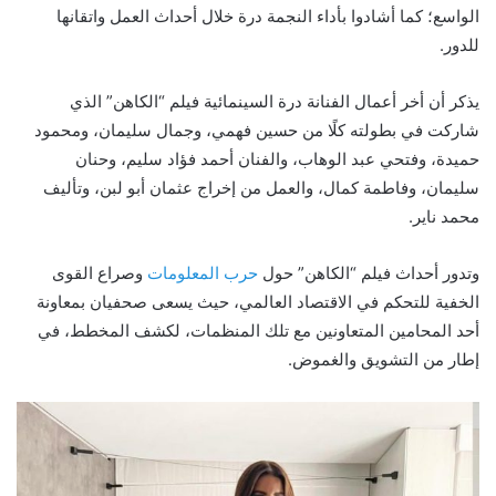
الواسع؛ كما أشادوا بأداء النجمة درة خلال أحداث العمل واتقانها
للدور.
يذكر أن أخر أعمال الفنانة درة السينمائية فيلم “الكاهن” الذي
شاركت في بطولته كلًا من حسين فهمي، وجمال سليمان، ومحمود
حميدة، وفتحي عبد الوهاب، والفنان أحمد فؤاد سليم، وحنان
سليمان، وفاطمة كمال، والعمل من إخراج عثمان أبو لبن، وتأليف
محمد ناير.
وتدور أحداث فيلم “الكاهن” حول
حرب المعلومات
وصراع القوى
الخفية للتحكم في الاقتصاد العالمي، حيث يسعى صحفيان بمعاونة
أحد المحامين المتعاونين مع تلك المنظمات، لكشف المخطط، في
إطار من التشويق والغموض.