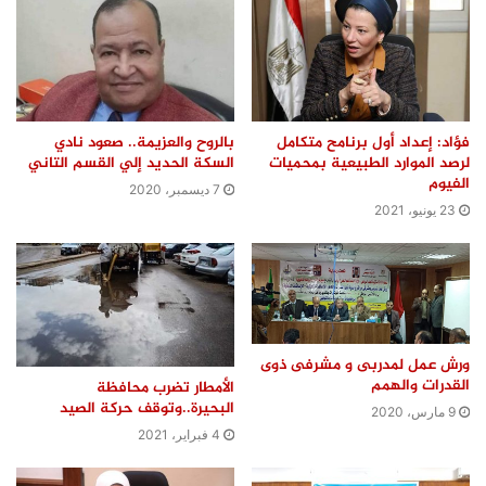
فؤاد: إعداد أول برنامح متكامل
بالروح والعزيمة.. صعود نادي
لرصد الموارد الطبيعية بمحميات
السكة الحديد إلي القسم التاني
الفيوم
7 ديسمبر، 2020
23 يونيو، 2021
ورش عمل لمدربى و مشرفى ذوى
القدرات والهمم
الأمطار تضرب محافظة
البحيرة..وتوقف حركة الصيد
9 مارس، 2020
4 فبراير، 2021