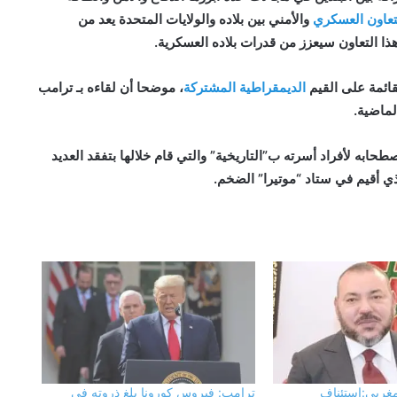
تعاون العسكري
والأمني بين بلاده والولايات المتحدة يعد من
هذا التعاون سيعزز من قدرات بلاده العسكرية.
قائمة على القيم
الديمقراطية المشتركة
، موضحا أن لقاءه بـ ترامب
لماضية.
به لأفراد أسرته ب”التاريخية” والتي قام خلالها بتفقد العديد
ي أقيم في ستاد “موتيرا” الضخم.
وزير الصحة الفلسطيني يشيد بدور مصر
المحوري والتاريخي في دعم الشعب
الفلسطيني
مصر تعرب عن اعتزامها تقديم تصور لاعادة
إعمار غزة يضمن بقاء الشعب الفلسطيني
مغربى:استئناف
ترامب: فيروس كورونا بلغ ذروته في