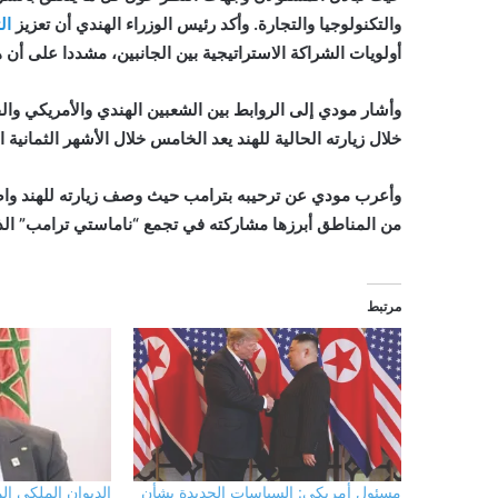
والتكنولوجيا والتجارة. وأكد رئيس الوزراء الهندي أن تعزيز
ال
أولويات الشراكة الاستراتيجية بين الجانبين، مشددا على أن 
وأشار مودي إلى الروابط بين الشعبين الهندي والأمريكي وال
خلال زيارته الحالية للهند يعد الخامس خلال الأشهر الثمانية ا
وأعرب مودي عن ترحيبه بترامب حيث وصف زيارته للهند واصطحا
من المناطق أبرزها مشاركته في تجمع “ناماستي ترامب” الذ
مرتبط
مسئول أمريكي: السياسات الجديدة بشأن
الديوان الملكى ال