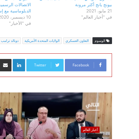
بيونج يانج أكثر مرونة
الاتصالات الرسمية 
21 مايو، 2021
الدبلوماسية مع إس
في "أخبار العالم"
10 ديسمبر، 2020
في "الأخبار"
الوسوم
التعاون العسكري
الولايات المتحدة الأمريكية
دونالد ترامب
inkedIn
Twitter
Facebook
التالي
أخبار العالم
2 يونيو، 2026