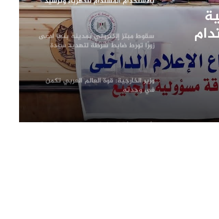
بالاستخدام المستدام للكهرباء وترشيد
ية
استهلاك الطاقة
دام
سقوط مبتز إلكتروني بمدينه بنها ادعى
زورًا تورط ضابط شرطة لتهديد سيدة
ونشر صور خاصة بها
وزير الخارجية: قوة العالم العربي تكمن
في وحدته
رئيس هيئة الدواء المصرية ووزيرة الصحة
الأوغندية يبحثان آفاق التعاون
وزير الصحة الفلسطيني يشيد بدور مصر
المحوري والتاريخي في دعم الشعب
الفلسطيني
مصر تعرب عن اعتزامها تقديم تصور لاعادة