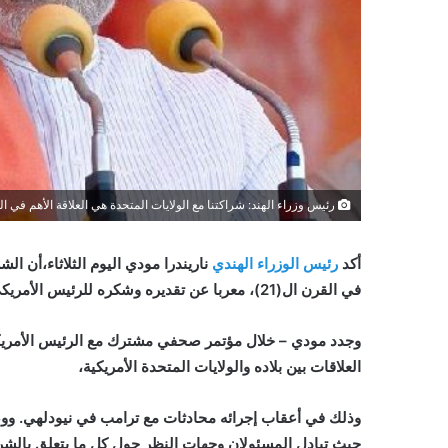
رئيس وزراء الهند: شراكتنا مع الولايات المتحدة هي العلاقة الأهم في القر
أكد
رئيس الوزراء الهندي
ناريندرا مودي اليوم الثلاثاء،أن الشر
في القرن ال(21)، معربا عن تقديره وشكره للرئيس الأمريكي
وجدد مودي – خلال مؤتمر صحفي مشترك مع الرئيس الأمريك
العلاقات بين بلاده والولايات المتحدة الأمريكية،
وذلك في أعقاب إجرائه محادثات مع ترامب في نيودلهي. ووص
حيث تبادل المسئولان وجهات النظر حول كل ما يتعلق بالشراك