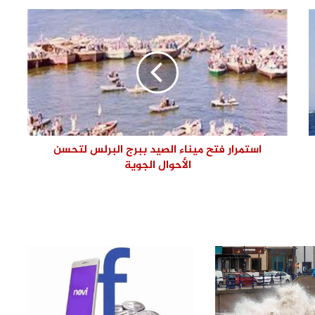
إعمار غزة يضمن بقاء الشعب الفلسطيني
على أرضه
محلل سياسي: ما يحدث في سوريا كارثة
إقليمية
إصابة عدد من الفلسطينيين خلال اقتحام
قوات الاحتلال مدينة طولكرم
استمرار فتح ميناء الصيد ببرج البرلس لتحسن
الأحوال الجوية
نواب وأحزاب.. إغتيال هنية: خرق واسع
لإتفاقيات دولية وتهديد بتصعيد الحرب
في غزة
حزب الجبهة الوطنية بالقليوبية: أمن مصر
وسيادتها خط أحمر.. والاصطفاف الوطني
ضرورة لمواجهة التحديات وحملات
التضليل
ندوة بمجمع إعلام القليوبية للتوعية