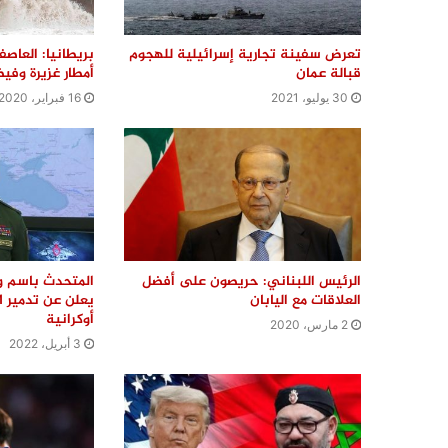
تعرض سفينة تجارية إسرائيلية للهجوم
بريطانيا: العا
قبالة عمان
أمطار غزيرة وفي
30 يوليو، 2021
16 فبراير، 2020
الرئيس اللبناني: حريصون على أفضل
المتحدث باسم وزا
العلاقات مع اليابان
أوكرانية
2 مارس، 2020
3 أبريل، 2022