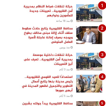
حركة تنقلات ضباط النظام بمديرية
أمن القليوبية.. تعيينات جديدة
للمأمورين ونوابهم
منذ 18 ساعة
محافظ القليوبية يتابع حادث سقوط
سقف أثناء إزالة مبنى مخالف بطوخ
ويوجه بصرف إعانة عاجلة لأسرة
العامل المتوفى
منذ يومين
حركة تنقلات داخلية موسعة
بمديرية أمن القليوبية.. تعرف على
أبرز التعيينات
منذ 3 أيام
استعدادًا للعيد القومي للقليوبية..
رئيس مدينة بنها يتابع أعمال
التطوير والتجميل لظهور المدينة في
أبهى صورها
منذ 5 أيام
محافظ القليوبية يبدأ جولته بشبين