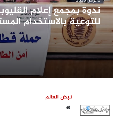
ندوة بمجمع إعلام القليوب
للتوعية بالاستخدام المست
للكهرباء وترشيد استهلاك
الطاقة
نبض العالم
موقع
الويب