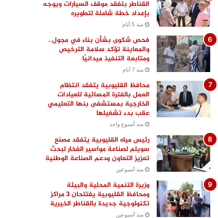
القناطر بتفقد موقف السيارات ويوجه
بإعداد خطة شاملة لتطويره
منذ 5 أيام
فحص شكوى بشأن بناء في مجول..
والمعاينة تؤكد سلامة الترخيص
ومتابعة التنفيذ ميدانيًا
منذ 7 أيام
محافظ القليوبية يتفقد انتظام
العمل بالفترة المسائية للعيادات
الخارجية بمستشفى بنها التعليمي
عقب بدء تشغيلها
منذ أسبوع واحد
رئيس مياه القليوبية يتفقد مصنع
سويلم لصناعة مواسير الفخار لبحث
تعزيز التعاون ودعم الصناعة الوطنية
منذ أسبوعين
وزيرة التنمية المحلية والبيئة
ومحافظ القليوبية يفتتحان 3 مراكز
تكنولوجية جديدة بالقناطر الخيرية
منذ أسبوعين