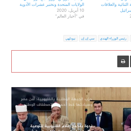
على أرضه
الثنائية والعلاقات
الولايات المتحدة ونختبر عشرات الأدوية
رائيل
10 أبريل، 2020
في "أخبار العالم"
محلل سياسي: ما يحدث في سوريا كارثة
إقليمية
رئيس الوزراء الهندي
سي إن إن
نيودلهي
إصابة عدد من الفلسطينيين خلال اقتحام
قوات الاحتلال مدينة طولكرم
L
مشاركة عبر البريد
طباعة
نواب وأحزاب.. إغتيال هنية: خرق واسع
لإتفاقيات دولية وتهديد بتصعيد الحرب
في غزة
حزب الجبهة الوطنية بالقليوبية: أمن مصر
وسيادتها خط أحمر.. والاصطفاف الوطني
ضرورة لمواجهة التحديات وحملات
التضليل
ندوة بمجمع إعلام القليوبية للتوعية