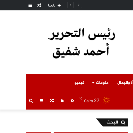
مقال
عمود
مل المتوفى
تابعنا
عشوائي
جانبي
ة والجمال
منوعات
فيديو
℃
27
RSS
تسجيل
مقال
عمود
بحث
Cairo
الدخول
عشوائي
جانبي
عن
البحث