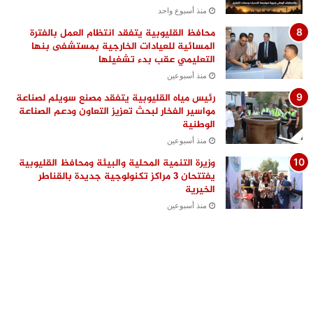
منذ أسبوع واحد
محافظ القليوبية يتفقد انتظام العمل بالفترة
المسائية للعيادات الخارجية بمستشفى بنها
التعليمي عقب بدء تشغيلها
منذ أسبوعين
رئيس مياه القليوبية يتفقد مصنع سويلم لصناعة
مواسير الفخار لبحث تعزيز التعاون ودعم الصناعة
الوطنية
منذ أسبوعين
وزيرة التنمية المحلية والبيئة ومحافظ القليوبية
يفتتحان 3 مراكز تكنولوجية جديدة بالقناطر
الخيرية
منذ أسبوعين