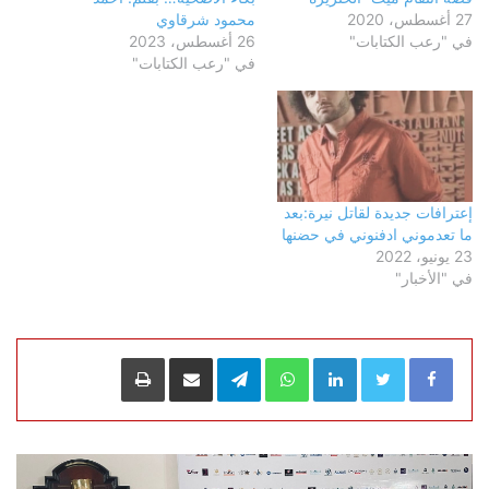
27 أغسطس، 2020
محمود شرقاوي
في "رعب الكتابات"
26 أغسطس، 2023
في "رعب الكتابات"
إعترافات جديدة لقاتل نيرة:بعد
ما تعدموني ادفنوني في حضنها
23 يونيو، 2022
في "الأخبار"
LinkedIn
WhatsApp
Telegram
مشاركة عبر البريد
طباعة