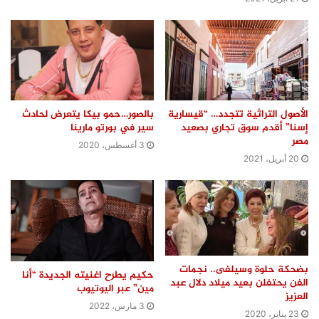
الأصول التراثية تتجدد… “قيسارية
بالصور…حمو بيكا يتعرض لحادث
إسنا” أقدم سوق تجاري بصعيد
سير في بورتو مارينا
مصر
3 أغسطس، 2020
20 أبريل، 2021
بضحكة حلوة وسيلفى.. نجمات
حكيم يطرح اغنيته الجديدة “أنا
الفن يحتفلن بعيد ميلاد دلال عبد
مين” عبر اليوتيوب
العزيز
3 مارس، 2022
23 يناير، 2020