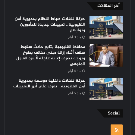
أخر المقالات
حركة تنقلات ضباط النظام بمديرية أمن
القليوبية.. تعيينات جديدة للمأمورين
ونوابهم
منذ 3 أيام
محافظ القليوبية يتابع حادث سقوط
سقف أثناء إزالة مبنى مخالف بطوخ
ويوجه بصرف إعانة عاجلة لأسرة العامل
المتوفى
منذ 4 أيام
حركة تنقلات داخلية موسعة بمديرية
أمن القليوبية.. تعرف على أبرز التعيينات
منذ 5 أيام
Social
RSS