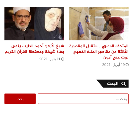
المتحف المصري يستقبل المقصورة
شيخ الأزهر: أحمد الطيب ينعى
الثالثة من ‏مقاصير الملك الذهبي
وفاة شيخة ومحفظة القرآن الكريم
توت عنخ آمون
11 يناير، 2021
19 أبريل، 2021
البحث
البحث
عن: