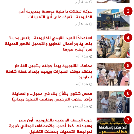
منذ 4 أيام
حركة تنقلات داخلية موسعة بمديرية أمن
القليوبية.. تعرف على أبرز التعيينات
منذ 5 أيام
استعدادًا للعيد القومي للقليوبية.. رئيس مدينة
بنها يتابع أعمال التطوير والتجميل لظهور المدينة
في أبهى صورها
منذ 7 أيام
محافظ القليوبية يبدأ جولته بشبين القناطر
بتفقد موقف السيارات ويوجه بإعداد خطة شاملة
لتطويره
منذ 7 أيام
فحص شكوى بشأن بناء في مجول.. والمعاينة
تؤكد سلامة الترخيص ومتابعة التنفيذ ميدانيًا
منذ أسبوع واحد
حزب الجبهة الوطنية بالقليوبية: أمن مصر
وسيادتها خط أحمر.. والاصطفاف الوطني ضرورة
لمواجهة التحديات وحملات التضليل