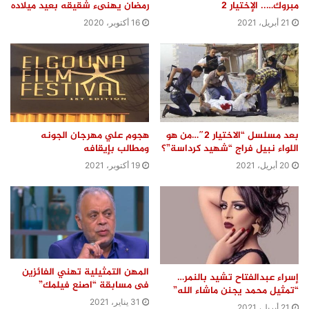
مبروك….. الإختيار 2
رمضان يهنىء شقيقه بعيد ميلاده
21 أبريل، 2021
16 أكتوبر، 2020
بعد مسلسل “الاختيار 2″…من هو
هجوم علي مهرجان الجونه
اللواء نبيل فراج “شهيد كرداسة”؟
ومطالب بإيقافه
20 أبريل، 2021
19 أكتوبر، 2021
المهن التمثيلية تهني الفائزين
إسراء عبدالفتاح تشيد بالنمر…
فى مسابقة “اصنع فيلمك”
“تمثيل محمد يجنن ماشاء الله”
31 يناير، 2021
21 أبريل، 2021