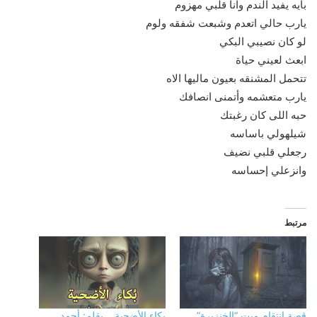
بايه يفيد الندم وانا قلبي مهزوم
يارب حالي اتعدم وشبعت شفقه ولوم
لو كان نصيبي البكي
ابعث لعيني حياة
تتحمل المشنقه بعيون ماليها الاه
يارب متعشمه وأتمنى انصافك
حبه اللى كان رغبتك
شيلهولي باساسه
رجعلي قلبي نضيف
وانزعلي إحساسه
مرتبط
قصة انتقام ميت “الخنزيرة”
بكاء الأضحية… بقلم: أحمد