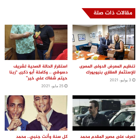
مقالات ذات صلة
تنظيم المعرض الدولى المصرى
استقرار الحالة الصحية لشريف
للإستثمار العقاري بنيويورك
دسوقي .. وكاملة أبو ذكرى “ربنا
حيتم شفاك علي خير”
3 يوليو، 2021
25 مايو، 2021
تعرف على مصير المقدم محمد
كل سنة وأنت جنبي.. محمد