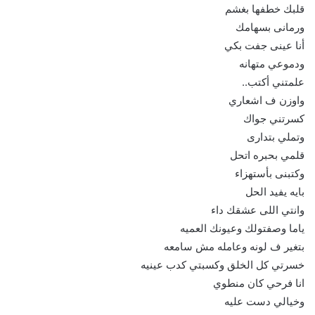
قلبك خطفها بغشم
ورمانى بسهامك
أنا عينى جفت بكي
ودموعي متهانه
علمتني أكتب..
واوزن ف اشعاري
كسرتني جواك
وتملي بتدارى
قلمي بحبره اتحل
وكتبنى بأستهزاء
بايه يفيد الحل
وانتي اللى عشقك داء
ياما وصفتولك وعيونك العميه
بتغير ف لونه وعامله مش سامعه
خسرتي كل الخلق وكسبتي كدب عينيه
انا فرحي كان منطوي
وخيالي دست عليه