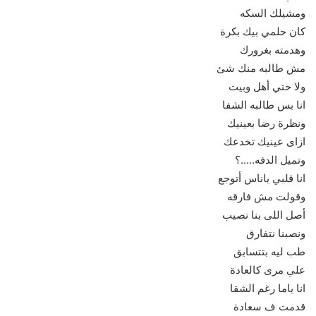
ومشيلك السكه
كان حلمي بيك بكرة
وهدمته بغرورك
مش طالبه منك شئ
ولا حتي أهل وبيت
انا بس طالبه الشفا
ونظرة رضا بعينيك
ازاى عينيك تخدعك
وتميل الدفه…..؟
انا قلبي ياناس أتوجع
وقولت مش فارقه
أصل اللى بنا نصيب
ونصبنا نتفارق
طب ليه بتتسابق
علي مرى كالعادة
انا ياما رغم الشقا
قدمت ف سعادة