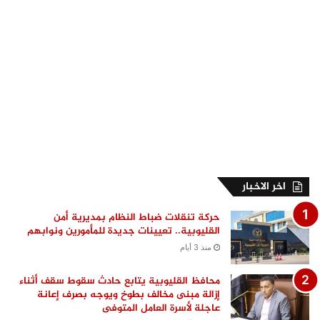
اخر الاخبار
حركة تنقلات ضباط النظام بمديرية أمن
القليوبية.. تعيينات جديدة للمأمورين ونوابهم
منذ 3 أيام
محافظ القليوبية يتابع حادث سقوط سقف أثناء
إزالة مبنى مخالف بطوخ ويوجه بصرف إعانة
عاجلة لأسرة العامل المتوفى