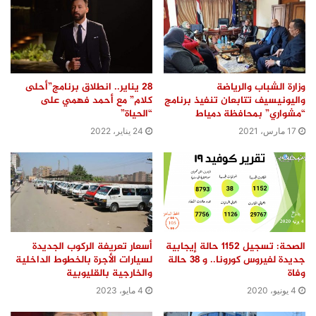
وزارة الشباب والرياضة
٢٨ يناير.. انطلاق برنامج”أحلى
واليونيسيف تتابعان تنفيذ برنامج
كلام” مع أحمد فهمي على
“مشواري” بمحافظة دمياط
“الحياة”
17 مارس، 2021
24 يناير، 2022
الصحة: تسجيل 1152 حالة إيجابية
أسعار تعريفة الركوب الجديدة
جديدة لفيروس كورونا.. و 38 حالة
لسيارات الأجرة بالخطوط الداخلية
وفاة
والخارجية بالقليوبية
4 يونيو، 2020
4 مايو، 2023