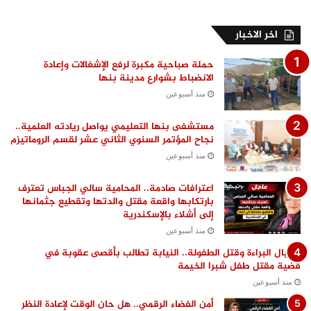
اخر الاخبار
حملة صباحية مكبرة لرفع الإشغالات وإعادة
الانضباط بشوارع مدينة بنها
منذ أسبوعين
مستشفى بنها التعليمي يواصل ريادته العلمية..
نجاح المؤتمر السنوي الثاني عشر لقسم الروماتيزم
منذ أسبوعين
اعترافات صادمة.. المحامية سالي الجباس تعترف
بارتكابها واقعة مقتل والدتها وتقطيع جثمانها
إلى أشلاء بالإسكندرية
منذ أسبوعين
اغتيال البراءة وقتل الطفولة.. النيابة تطالب بأقصى عقوبة في
قضية مقتل طفل شبرا الخيمة
منذ أسبوعين
أمن الفضاء الرقمي.. هل حان الوقت لإعادة النظر