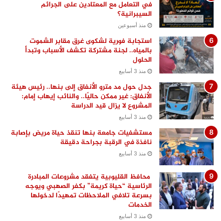
في التعامل مع المعتادين على الجرائم
السيبرانية؟
منذ أسبوعين
استجابة فورية لشكوى غرق مقابر الشموت
بالمياه.. لجنة مشتركة تكشف الأسباب وتبدأ
الحلول
منذ 3 أسابيع
جدل حول مد مترو الأنفاق إلى بنها.. رئيس هيئة
الأنفاق: غير ممكن حاليًا.. والنائب إيهاب إمام:
المشروع لا يزال قيد الدراسة
منذ 3 أسابيع
مستشفيات جامعة بنها تنقذ حياة مريض بإصابة
نافذة في الرقبة بجراحة دقيقة
منذ 3 أسابيع
محافظ القليوبية يتفقد مشروعات المبادرة
الرئاسية “حياة كريمة” بكفر الصهبي ويوجه
بسرعة تلافي الملاحظات تمهيدًا لدخولها
الخدمات
منذ 3 أسابيع