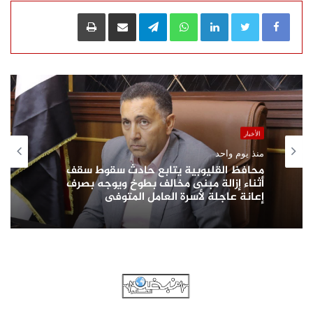
LinkedIn
WhatsApp
Telegram
مشاركة عبر البريد
طباعة
الأخبار
منذ يوم واحد
محافظ القليوبية يتابع حادث سقوط سقف
أثناء إزالة مبنى مخالف بطوخ ويوجه بصرف
إعانة عاجلة لأسرة العامل المتوفى