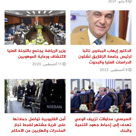
8 مايو، 2021
الدكتور إيهاب الببلاوى نائبا
وزير الرياضة يجتمع باللجنة العليا
لرئيس جامعة الزقازيق لشئون
لاكتشاف ورعاية الموهوبين
الدراسات العليا والبحوث
11 أغسطس، 2020
9 أغسطس، 2023
السيسي: محاولات تزييف الوعي
أمن القليوبية تواصل حملاتها
تهدف إلى إحباط جهود التنمية
على قرية مشتهر لضبط تجار
والبناء
المخدرات والهاربين من الاحكام