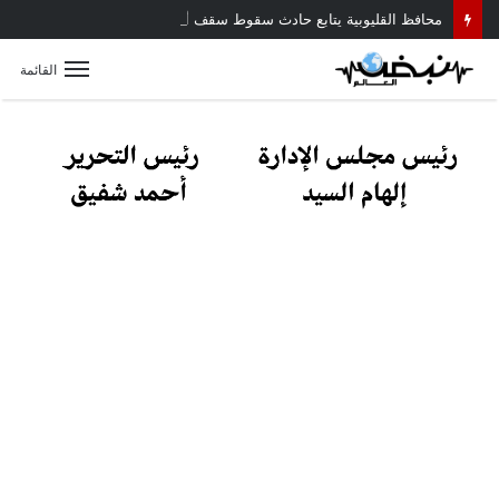
محافظ القليوبية يتابع حادث سقوط سقف أثناء إزالة مبنى مخالف بطوخ ويوجه بصرف إعانة عاجلة لأسرة العامل المتوفى
القائمة