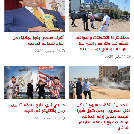
حملة لازالة الاشغالات والمواقف
أشرف صبحي يفوز بجائزة رجل
العشوائية والاراضي التي بها
العام للثقافة العربية
تشوينات مباني بمدينة بنها
26 نوفمبر، 2020
11 مايو، 2020
ديربي ناري خارج التوقعات بين
“الهجان” يتفقد مشروع “سكن
ريال وأتلتيكو في الليجا
لكل المصرين” بحي شرق شبرا
الخيمة ويتابع إزالة المباني
12 ديسمبر، 2020
المتعارضة مع توسعة الطريق
الدائري