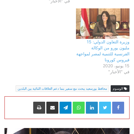
في "الأخبار"
وزيرة التعاون الدولي: 15
مليون يورو من الوكالة
الفرنسية للتنمية لمصر لمواجهة
فيروس كورونا
15 يونيو، 2020
في "الأخبار"
الوسوم
محافظ بورسعيد يبحث مع سفير بنما دعم العلاقات الثنائية بين البلدين
LinkedIn
WhatsApp
Telegram
مشاركة عبر البريد
طباعة