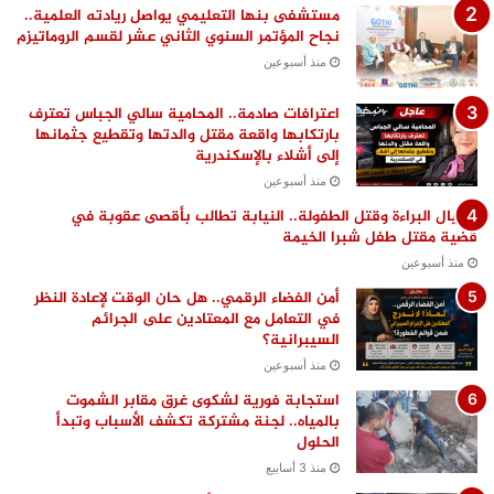
مستشفى بنها التعليمي يواصل ريادته العلمية..
نجاح المؤتمر السنوي الثاني عشر لقسم الروماتيزم
منذ أسبوعين
اعترافات صادمة.. المحامية سالي الجباس تعترف
بارتكابها واقعة مقتل والدتها وتقطيع جثمانها
إلى أشلاء بالإسكندرية
منذ أسبوعين
اغتيال البراءة وقتل الطفولة.. النيابة تطالب بأقصى عقوبة في
قضية مقتل طفل شبرا الخيمة
منذ أسبوعين
أمن الفضاء الرقمي.. هل حان الوقت لإعادة النظر
في التعامل مع المعتادين على الجرائم
السيبرانية؟
منذ أسبوعين
استجابة فورية لشكوى غرق مقابر الشموت
بالمياه.. لجنة مشتركة تكشف الأسباب وتبدأ
الحلول
منذ 3 أسابيع