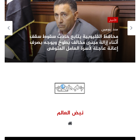
الأخبار
منذ يومين
محافظ القليوبية يتابع حادث سقوط سقف
أثناء إزالة مبنى مخالف بطوخ ويوجه بصرف
إعانة عاجلة لأسرة العامل المتوفى
نبض العالم
موقع
الويب