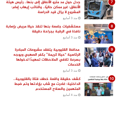
جدل حول مد مترو الأنفاق إلى بنها.. رئيس هيئة
الأنفاق: غير ممكن حاليًا.. والنائب إيهاب إمام:
المشروع لا يزال قيد الدراسة
منذ 3 أسابيع
مستشفيات جامعة بنها تنقذ حياة مريض بإصابة
نافذة في الرقبة بجراحة دقيقة
منذ 3 أسابيع
محافظ القليوبية يتفقد مشروعات المبادرة
الرئاسية “حياة كريمة” بكفر الصهبي ويوجه
بسرعة تلافي الملاحظات تمهيدًا لدخولها
الخدمات
منذ 3 أسابيع
كشف حقيقة واقعة خطف فتاة بالقليوبية..
الداخلية: غادرت مع شاب بإرادتها وتم ضبط
المتهمين والسلاح المستخدم
منذ 4 أسابيع