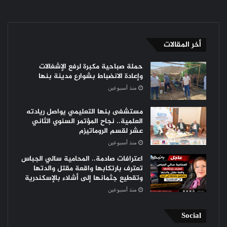
أخر المقالات
حملة صباحية مكبرة لرفع الإشغالات
وإعادة الانضباط بشوارع مدينة بنها
منذ أسبوعين
مستشفى بنها التعليمي يواصل ريادته
العلمية.. نجاح المؤتمر السنوي الثاني
عشر لقسم الروماتيزم
منذ أسبوعين
اعترافات صادمة.. المحامية سالي الجباس
تعترف بارتكابها واقعة مقتل والدتها
وتقطيع جثمانها إلى أشلاء بالإسكندرية
منذ أسبوعين
Social