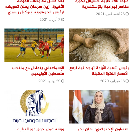
ضبط 240 طربة حشيش بحوزة
بعد فشل مفاوضات الفرصة
عناصر إجرامية بالإسكندرية
الأخيرة.. زين سرحان يعلن تفويضه
لرئيس الجمهورية بتوكيل رسمي
26 أغسطس، 2021
7 أبريل، 2021
رئيس شعبة الأرز: لا توجد نية لرفع
الإسماعيلي يتعادل مع منتخب
الأسعار الفترة المقبلة
فلسطين الأوليمبي
16 فبراير، 2020
29 يونيو، 2021
التضامن الإجتماعي: تعلن بدء
ورشة عمل حول دور النيابة