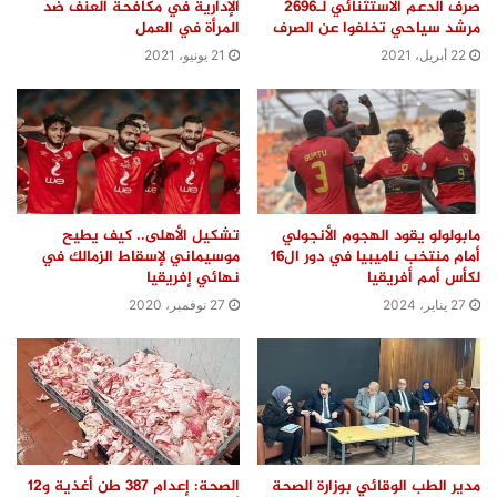
صرف الدعم الاستثنائي لـ2696
الإدارية في مكافحة العنف ضد
مرشد سياحي تخلفوا عن الصرف
المرأة في العمل
22 أبريل، 2021
21 يونيو، 2021
مابولولو يقود الهجوم الأنجولي
تشكيل الأهلى.. كيف يطيح
أمام منتخب ناميبيا في دور ال16
موسيماني لإسقاط الزمالك في
لكأس أمم أفريقيا
نهائي إفريقيا
27 يناير، 2024
27 نوفمبر، 2020
مدير الطب الوقائي بوزارة الصحة
الصحة: إعدام 387 طن أغذية و12