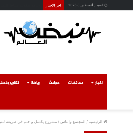
محافظ القليوبية يتابع ح
السبت, أغسطس 8 2026
اخر الاخبار
اخبار
محافظات
حوادث
رياضة
تقارير وتحق
الرئيسية
/
المجتمع والناس
/
مشروع يكتمل و حلم في طريقه للنور