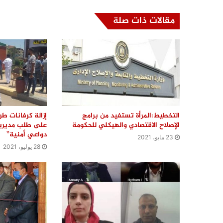
مقالات ذات صلة
التخطيط:المرأة تستفيد من برامج
إزالة كرفانات طر
الإصلاح الاقتصادي والهيكلي للحكومة
على طلب مديرية
دواعي أمنية”
23 مايو، 2021
28 يوليو، 2021