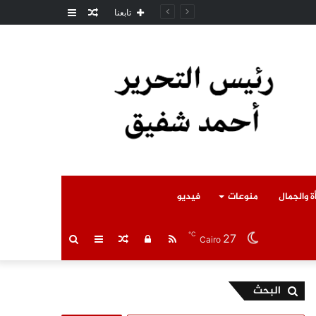
مقال
عمود
مل المتوفى
تابعنا
عشوائي
جانبي
ة والجمال
منوعات
فيديو
℃
27
RSS
تسجيل
مقال
عمود
بحث
Cairo
الدخول
عشوائي
جانبي
عن
البحث