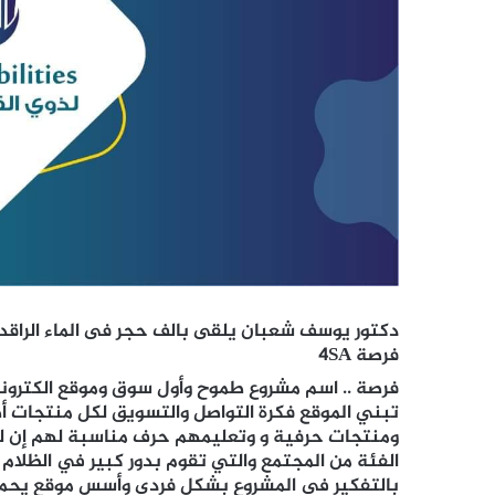
دكتور يوسف شعبان يلقى بالف حجر فى الماء الراقد
فرصة 4SA
فرصة .. اسم مشروع طموح وأول سوق وموقع الكترون
تبني الموقع فكرة التواصل والتسويق لكل منتجات 
ومنتجات حرفية و وتعليمهم حرف مناسبة لهم إن لزم
الفئة من المجتمع والتي تقوم بدور كبير في الظلام
بالتفكير في المشروع بشكل فردي وأسس موقع يحمل 