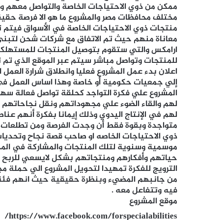
ممكن من ذوي الاحتياجات الخاصة والتواصل معهم وق
مختلف محافظات مصر والمشروع ما هو الا فرصة حقي
منتجات ذوي الاحتياجات الخاصة في الأسواق فيتم 
معاناة منهم حيث تم الاتفاق مع شركات شحن لتبني 
ارامكس والتي ستقوم بتوصيل المنتجات للمستهلكي
للمنتجات وتواصل مباشر سيتم عبر الموقع الذي تم تأ
اعلان بدء عمل المشروع فعليا وانطلاق شرارة العمل 
إلي جمعيات حكومية أو خاصة وهذا اساس العمل في 
المشروع علي فكرة التواجد كحلقة تواصل فعالة سهل
لهم والقاء الضوء علي مجهوداتهم ونقل نجاحاتهم 
لهم في الإنتاج اليدوي وذلك إيمانا بفكرة أنهم عن
متواجدة وبقوة فقط أن وجدت الفرصة ومن تطلعات ا
ذوي الاحتياجات الخاصه او صاحب قصة نجاح وتحديا
موسمية وسنوية لتلك المنتجات والمشاركة في المح
حياتهم وأفكارهم ومنتجاتهم بشكل لايسعي للربح .. 
الترويج للفكرة تمهيدا لتحويل المشروع الي حملة م
من جانبهم المضيء وبنظرة حقيقية حيث انهم فئة 
فيه وتتفاعل معه .
موقع المشروع
https://www.facebook.com/forspecialabilities/