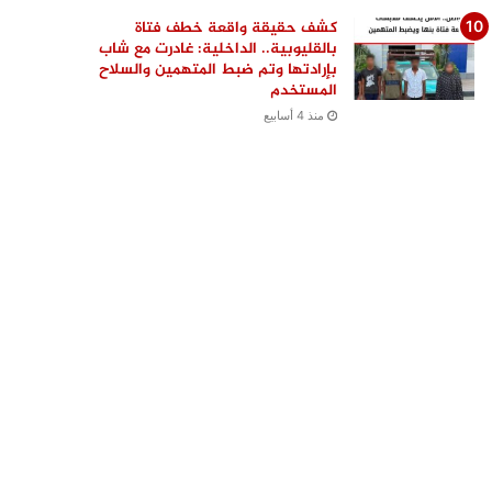
كشف حقيقة واقعة خطف فتاة
بالقليوبية.. الداخلية: غادرت مع شاب
بإرادتها وتم ضبط المتهمين والسلاح
المستخدم
منذ 4 أسابيع