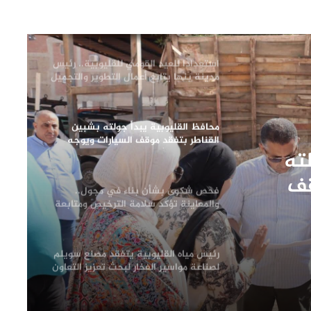
محافظ القليوبية يتفقد مشروعات
المبادرة الرئاسية “حياة كريمة” بكفر
الصهبي ويوجه بسرعة تلافي الملاحظات
تمهيدًا لدخولها الخدمات
استعدادًا للعيد القومي للقليوبية.. رئيس
مدينة بنها يتابع أعمال التطوير والتجميل
لظهور المدينة في أبهى صورها
محافظ القليوبية يبدأ جولته بشبين
القناطر بتفقد موقف السيارات ويوجه
ته
بإعداد خطة شاملة لتطويره
قف
فحص شكوى بشأن بناء في مجول..
طة
والمعاينة تؤكد سلامة الترخيص ومتابعة
التنفيذ ميدانيًا
رئيس مياه القليوبية يتفقد مصنع سويلم
لصناعة مواسير الفخار لبحث تعزيز التعاون
ودعم الصناعة الوطنية