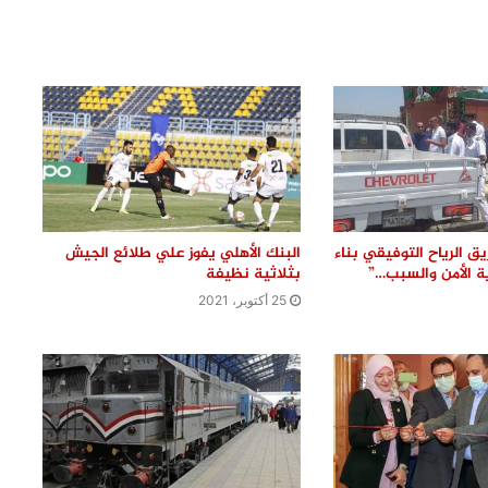
محافظ القليوبية يتفقد مشروعات
المبادرة الرئاسية “حياة كريمة” بكفر
الصهبي ويوجه بسرعة تلافي الملاحظات
تمهيدًا لدخولها الخدمات
استعدادًا للعيد القومي للقليوبية.. رئيس
مدينة بنها يتابع أعمال التطوير والتجميل
لظهور المدينة في أبهى صورها
محافظ القليوبية يبدأ جولته بشبين
القناطر بتفقد موقف السيارات ويوجه
يق الرياح التوفيقي بناء
البنك الأهلي يفوز علي طلائع الجيش
بإعداد خطة شاملة لتطويره
 الأمن والسبب…”
بثلاثية نظيفة
25 أكتوبر، 2021
فحص شكوى بشأن بناء في مجول..
والمعاينة تؤكد سلامة الترخيص ومتابعة
التنفيذ ميدانيًا
رئيس مياه القليوبية يتفقد مصنع سويلم
لصناعة مواسير الفخار لبحث تعزيز التعاون
ودعم الصناعة الوطنية