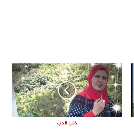
وزيرة التنمية المحلية والبيئة ومحافظ
القليوبية يفتتحان 3 مراكز تكنولوجية
جديدة بالقناطر الخيرية
حملة صباحية مكبرة لرفع الإشغالات وإعادة
الانضباط بشوارع مدينة بنها
أمن الفضاء الرقمي.. هل حان الوقت لإعادة
النظر في التعامل مع المعتادين على
الجرائم السيبرانية؟
استجابة فورية لشكوى غرق مقابر
الشموت بالمياه.. لجنة مشتركة تكشف
الأسباب وتبدأ الحلول
جدل حول مد مترو الأنفاق إلى بنها..
رئيس هيئة الأنفاق: غير ممكن حاليًا..
والنائب إيهاب إمام: المشروع لا يزال قيد
ذنب الحب
الدراسة