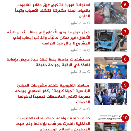
استجابة فورية لشكوى غرق مقابر الشموت
بالمياه.. لجنة مشتركة تكشف الأسباب وتبدأ
الحلول
منذ 3 أسابيع
جدل حول مد مترو الأنفاق إلى بنها.. رئيس هيئة
الأنفاق: غير ممكن حاليًا.. والنائب إيهاب إمام:
المشروع لا يزال قيد الدراسة
منذ 3 أسابيع
مستشفيات جامعة بنها تنقذ حياة مريض بإصابة
نافذة في الرقبة بجراحة دقيقة
منذ 3 أسابيع
محافظ القليوبية يتفقد مشروعات المبادرة
الرئاسية “حياة كريمة” بكفر الصهبي ويوجه
بسرعة تلافي الملاحظات تمهيدًا لدخولها
الخدمات
منذ 3 أسابيع
كشف حقيقة واقعة خطف فتاة بالقليوبية..
الداخلية: غادرت مع شاب بإرادتها وتم ضبط
المتهمين والسلاح المستخدم