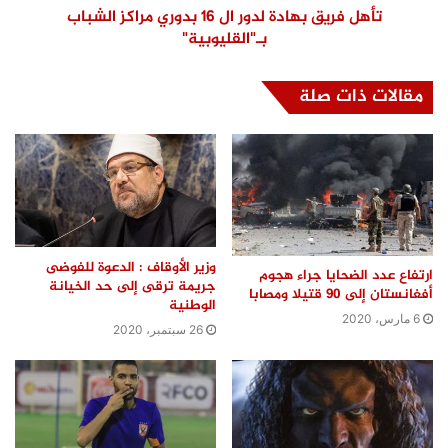
تأهل فريق بهادة لدور ال 16 بدوري مراكز الشباب
بـ"القليوبية"
مقالات ذات صلة
وزير الأوقاف : الدعوة للفوضى
ارتفاع عدد الضحايا جراء هجوم
جريمة ترقى إلى حد الخيانة
أفغانستان إلى 90 قتيلا ومصابا
الوطنية
6 مارس، 2020
26 سبتمبر، 2020