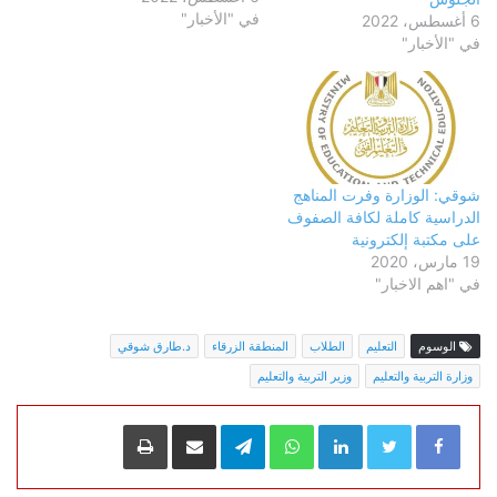
في "الأخبار"
خلال 48 ساعة على الأكثر
6 أغسطس، 2022
وقبل انتهاء يوم الأحد 7 يوليو
في "الأخبار"
2022، وذلك عقب تأجيل إعلانها
من الأربعاء والخميس 3و4
أغسطس 2022. وخلال
منشور…
شوقي: الوزارة وفرت المناهج
الدراسية كاملة لكافة الصفوف
على مكتبة إلكترونية
19 مارس، 2020
في "اهم الاخبار"
الوسوم
التعليم
الطلاب
المنطقة الزرقاء
د.طارق شوقي
وزارة التربية والتعليم
وزير التربية والتعليم
LinkedIn
WhatsApp
Telegram
مشاركة عبر البريد
طباعة