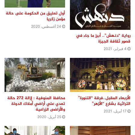
أول تعليق من الحكومة على حالة
مؤمن زكريا
24 أغسطس، 2020
رواية “دنهش”.. أبرز ما جاء في
قصور ثقافة الجيزة
4 فبراير، 2021
الأربعاء المقبل..فرقة “التنورة”
محافظ المنوفية : إزالة 272 حالة
التراثية بشارع “الأزهر”
تعدي علي أراضي أملاك الدولة
والأراضى الزراعية
17 أبريل، 2021
25 أبريل، 2020