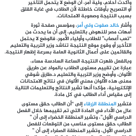
وأكدت أحلام، ولية أمر، أن الوضع لا يتحمل التأخير
أو التصريح بأوقات خاطئة لأن الطلاب في غاية القلق
بسبب النتيجة وصعوبة الامتحانات.
وأشار
خالد صفوت ولي أمر
، ومؤسس صفحة ثورة
أمهات مصر للنهوض بالتعليم، إلى أن ما يحدث من
“تعب أعصاب” للطلاب وأولياء الأمور، فالوضع لا يحتمل
التأخير أو وقوع موقع النتيجة تناشد وزير التربية والتعليم
والقائمين على أعمال الثانوية العامة بسرعة إظهار النتيجة.
وبالفعل ظهرت النتيجة الساعة السادسة مساء،
عبارة عن تقييم مستوى الطلاب بالمواد عن طريق
الألوان، وأوضح وزير التربية والتعليم د.طارق شوقي
معنى هذه الألوان معني الألوان في نتائج الامتحانات
الإلكترونية، مؤكدا أنها تشير النتائج والتعليمات التالية
إلى مقياس أداء الطالب في كل مادة.
فتشير
المنطقة الزرقاء
إلى “أن الطالب حقق مستوى
عالٍ من الأداء في المادة التي تم تقييمها خلال الفصل
الدراسي الأول”، وتشير المنطقة الخضراء إلى أن ”
الطالب حقق مستوى مناسب من التوقعات للفصل
الدراسي الأول، وتشير المنطقة الصفراء إلى أن ”