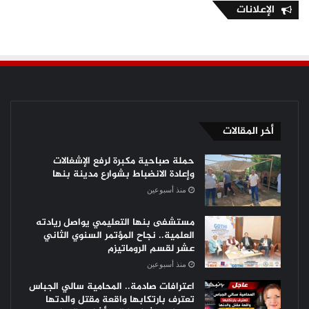
الإعلانات
أخر المقالات
حملة صباحية مكبرة لرفع الإشغالات
وإعادة الانضباط بشوارع مدينة بنها
منذ أسبوعين
مستشفى بنها التعليمي يواصل ريادته
العلمية.. نجاح المؤتمر السنوي الثاني
عشر لقسم الروماتيزم
منذ أسبوعين
اعترافات صادمة.. المحامية سالي الجباس
تعترف بارتكابها واقعة مقتل والدتها