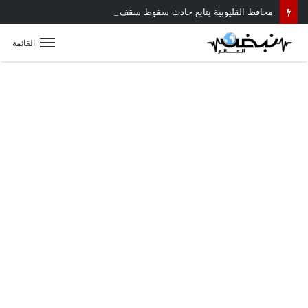
محافظ القليوبية يتابع حادث سقوط سقف أثناء إزالة مبنى مخالف بطوخ ويوجه بصرف إعانة عاجلة لأسرة العامل المتوفى
القائمة