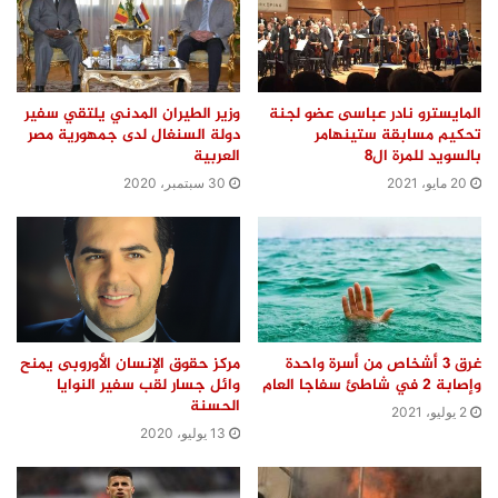
المايسترو نادر عباسى عضو لجنة
وزير الطيران المدني يلتقي سفير
تحكيم مسابقة ستينهامر
دولة السنغال لدى جمهورية مصر
بالسويد للمرة ال8
العربية
20 مايو، 2021
30 سبتمبر، 2020
غرق 3 أشخاص من أسرة واحدة
مركز حقوق الإنسان الأوروبى يمنح
وإصابة 2 في شاطئ سفاجا العام
وائل جسار لقب سفير النوايا
الحسنة
2 يوليو، 2021
13 يوليو، 2020