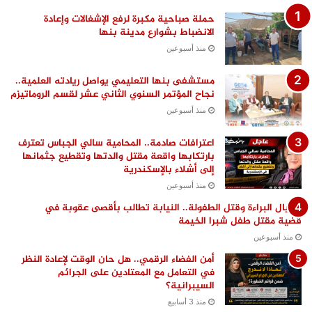
حملة صباحية مكبرة لرفع الإشغالات وإعادة
الانضباط بشوارع مدينة بنها
منذ أسبوعين
مستشفى بنها التعليمي يواصل ريادته العلمية..
نجاح المؤتمر السنوي الثاني عشر لقسم الروماتيزم
منذ أسبوعين
اعترافات صادمة.. المحامية سالي الجباس تعترف
بارتكابها واقعة مقتل والدتها وتقطيع جثمانها
إلى أشلاء بالإسكندرية
منذ أسبوعين
اغتيال البراءة وقتل الطفولة.. النيابة تطالب بأقصى عقوبة في
قضية مقتل طفل شبرا الخيمة
منذ أسبوعين
أمن الفضاء الرقمي.. هل حان الوقت لإعادة النظر
في التعامل مع المعتادين على الجرائم
السيبرانية؟
منذ 3 أسابيع