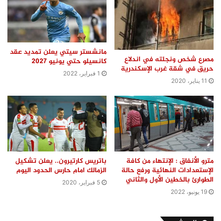
مانشستر سيتي يعلن تمديد عقد
مصرع شخص ونجلته في اندلاع
كانسيلو حتي يونيو 2027
حريق في شقة غرب الإسكندرية
1 فبراير، 2022
11 يناير، 2020
مترو الأنفاق : الإنتهاء من كافة
باتريس كارتيرون.. يعلن تشكيل
الإستعدادات النهائية ورفع حالة
الزمالك امام حارس الحدود اليوم
الطوارئ بالخطين الأول والثاني
5 فبراير، 2020
19 يونيو، 2022