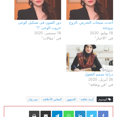
أحدث صيحات التحرش..الزوج
دور الفنون فى تشكيل الوعى
بزوجته
حروب الوعى “1”
18 يوليو، 2020
18 سبتمبر، 2020
في "الأخبار"
في "مقالات"
دراما تسمم العقول
26 أبريل، 2020
في "فن وثقافة"
الوسوم
أزمة ثقافية
الجمهور
المعايير الأخلاقية
نمبر وان
LinkedIn
WhatsApp
Telegram
مشاركة عبر البريد
طباعة