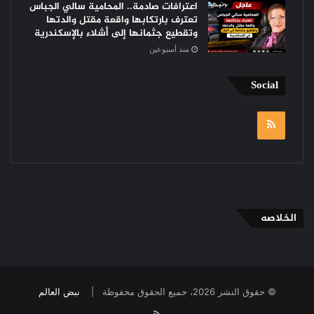
اعترافات صادمة.. المحامية سالي الجباس
تعترف بارتكابها واقعة مقتل والدتها
وتقطيع جثمانها إلى أشلاء بالإسكندرية
منذ أسبوعين
Social
RSS
الخلاصه
© حقوق النشر 2026، جميع الحقوق محفوظة |
نبض العالم
RSS