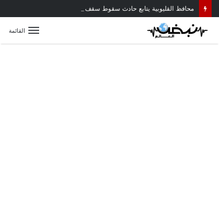
محافظ القليوبية يتابع حادث سقوط سقف أثناء إزالة مبنى مخالف بطوخ ويوجه بصرف إعانة عاجلة لأسرة العامل المتوفى
القائمة