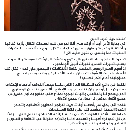
كتبت: دينا شرف الدين
في بداية الأمر : أود أن أؤكد علي أننا نمر في تلك السنوات الثقال بأزمة ثقافية
و أخلاقية و قيمية و فارق حضاري قد ازداد بشكل سريع جداً ليبعد بنا عشرات
السنوات عما ينبغي أن نكون عليه الآن !
تصدرت الرداءة و ساد التدني بالمجتمع و تفشت الملوثات السمعية و البصرية
بسبب تطورات العصر و تغيرات أذواق الجماهير ،
إذ أصبح المبرر الرسمي المتصدر لكافة الأنتقادات ( الجمهور عاوز كده ) ،فكل تلك
الأسباب ليست إلا شماعات يعلق عليها الأخطاء كل مذنب مقصر ليخلي
مسؤوليته أمام الآخر فحسب !
لكنها في واقع الأمر الحقيقة المرة التي علينا جميعاً التوقف أمامها و الإعتراف
بها دون خجل أو تبرير إن كنا بحق نريد الإصلاح ، ألا وهي أننا دون المستوي
الذي يسمح لنا بالتنافس و إثبات الوجود بمناخ غني متنوع به لون متميز من
جميع الألوان يرضي كل ذوق من جميع الأذواق .
فنحن الآن بحق نمر بأصعب أوقات حيث تتراجع المعايير الأخلاقية وتتصدر
القدوة السيئة المشهد كله علي كافة المستويات
فكلما استنشقتنا الهواء كادت أن تخنقنا رائحة الفساد و التدني التي تنبعث
من كل شئ تراه أعيننا و تسمعه آذاننا و تدركه عقولنا في الثقافة و الفنون و
التعليم و الرياضة و التربية و الأخلاق !