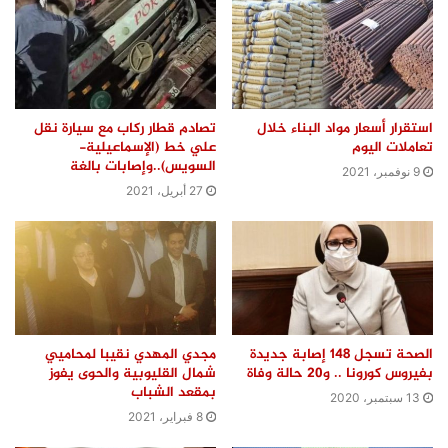
استقرار أسعار مواد البناء خلال
تصادم قطار ركاب مع سيارة نقل
تعاملات اليوم
علي خط (الإسماعيلية-
السويس)..وإصابات بالغة
9 نوفمبر، 2021
27 أبريل، 2021
الصحة تسجل 148 إصابة جديدة
مجدي المهدي نقيبا لمحاميي
بفيروس كورونا .. و20 حالة وفاة
شمال القليوبية والحوى يفوز
بمقعد الشباب
13 سبتمبر، 2020
8 فبراير، 2021