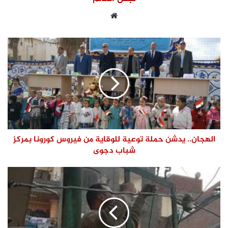
موقع
الويب
الهجان.. يدشن حملة توعية للوقاية من فيروس كورونا بمركز
شباب دجوى