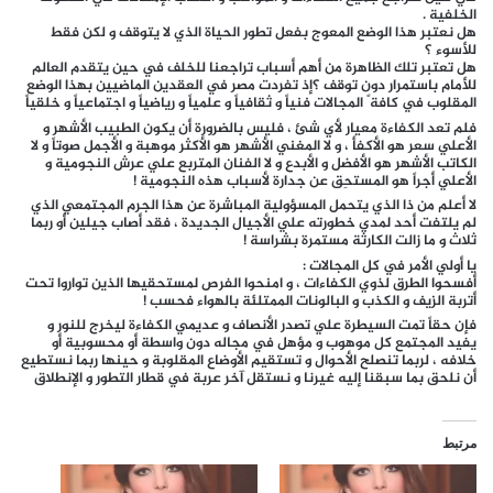
الخلفية .
هل نعتبر هذا الوضع المعوج بفعل تطور الحياة الذي لا يتوقف و لكن فقط
للأسوء ؟
هل تعتبر تلك الظاهرة من أهم أسباب تراجعنا للخلف في حين يتقدم العالم
للأمام باستمرار دون توقف ؟إذ تفردت مصر في العقدين الماضيين بهذا الوضع
المقلوب في كافة ً المجالات فنياً و ثقافياً و علمياً و رياضياً و اجتماعياً و خلقياً
فلم تعد الكفاءة معيار لأي شئ ، فليس بالضرورة أن يكون الطبيب الأشهر و
الأعلي سعر هو الأكفأ ، و لا المغني الأشهر هو الأكثر موهبة و الأجمل صوتاً و لا
الكاتب الأشهر هو الأفضل و الأبدع و لا الفنان المتربع علي عرش النجومية و
الأعلي أجراً هو المستحِق عن جدارة لأسباب هذه النجومية !
لا أعلم من ذا الذي يتحمل المسؤولية المباشرة عن هذا الجرم المجتمعي الذي
لم يلتفت أحد لمدي خطورته علي الأجيال الجديدة ، فقد أصاب جيلين أو ربما
ثلاث و ما زالت الكارثة مستمرة بشراسة !
يا أولي الأمر في كل المجالات :
أفسحوا الطرق لذوي الكفاءات ، و امنحوا الفرص لمستحقيها الذين تواروا تحت
أتربة الزيف و الكذب و البالونات الممتلئة بالهواء فحسب !
فإن حقاً تمت السيطرة علي تصدر الأنصاف و عديمي الكفاءة ليخرج للنور و
يفيد المجتمع كل موهوب و مؤهل في مجاله دون واسطة أو محسوبية أو
خلافه ، لربما تنصلح الأحوال و تستقيم الأوضاع المقلوبة و حينها ربما نستطيع
أن نلحق بما سبقنا إليه غيرنا و نستقل آخر عربة في قطار التطور و الإنطلاق
مرتبط