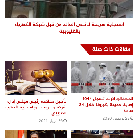
استجابة سريعة لـ نبض العالم من قبل شبكة الكهرباء
بالقليوبية
مقالات ذات صلة
الصحةالجزائريه تسجل 1044
تأجيل محاكمة رئيس مجلس إدارة
إصابة جديدة بكورونا خلال 24
شركة مشروبات مياه غازية للتهرب
ساعة
الضريبي
28 نوفمبر، 2020
26 أبريل، 2021