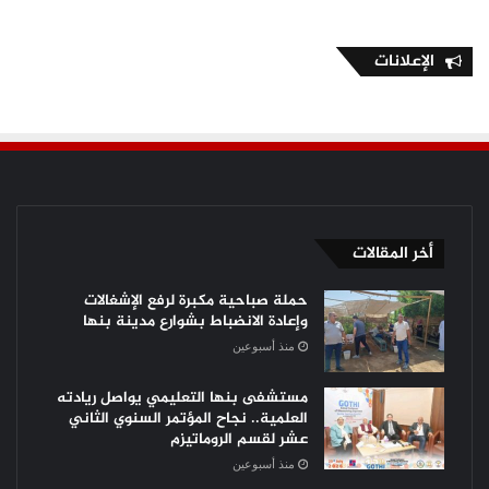
الإعلانات
أخر المقالات
حملة صباحية مكبرة لرفع الإشغالات
وإعادة الانضباط بشوارع مدينة بنها
منذ أسبوعين
مستشفى بنها التعليمي يواصل ريادته
العلمية.. نجاح المؤتمر السنوي الثاني
عشر لقسم الروماتيزم
منذ أسبوعين