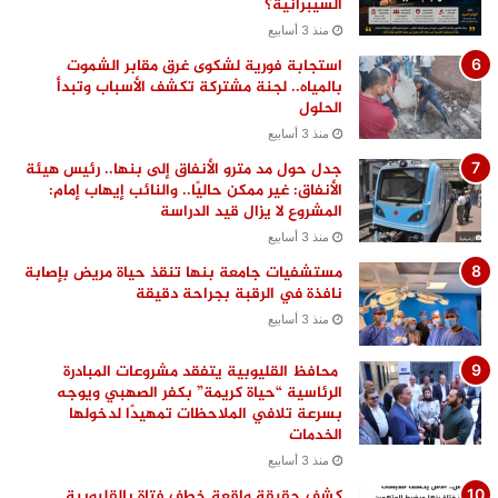
السيبرانية؟
منذ 3 أسابيع
استجابة فورية لشكوى غرق مقابر الشموت
بالمياه.. لجنة مشتركة تكشف الأسباب وتبدأ
الحلول
منذ 3 أسابيع
جدل حول مد مترو الأنفاق إلى بنها.. رئيس هيئة
الأنفاق: غير ممكن حاليًا.. والنائب إيهاب إمام:
المشروع لا يزال قيد الدراسة
منذ 3 أسابيع
مستشفيات جامعة بنها تنقذ حياة مريض بإصابة
نافذة في الرقبة بجراحة دقيقة
منذ 3 أسابيع
محافظ القليوبية يتفقد مشروعات المبادرة
الرئاسية “حياة كريمة” بكفر الصهبي ويوجه
بسرعة تلافي الملاحظات تمهيدًا لدخولها
الخدمات
منذ 3 أسابيع
كشف حقيقة واقعة خطف فتاة بالقليوبية..