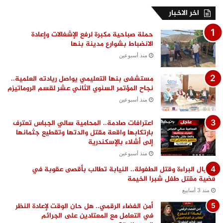
اخر الاخبار
حملة صباحية مكبرة لرفع الإشغالات وإعادة
الانضباط بشوارع مدينة بنها
منذ أسبوعين
مستشفى بنها التعليمي يواصل ريادته العلمية..
نجاح المؤتمر السنوي الثاني عشر لقسم الروماتيزم
منذ أسبوعين
اعترافات صادمة.. المحامية سالي الجباس تعترف
بارتكابها واقعة مقتل والدتها وتقطيع جثمانها
إلى أشلاء بالإسكندرية
منذ أسبوعين
اغتيال البراءة وقتل الطفولة.. النيابة تطالب بأقصى عقوبة في
قضية مقتل طفل شبرا الخيمة
منذ 3 أسابيع
أمن الفضاء الرقمي.. هل حان الوقت لإعادة النظر
في التعامل مع المعتادين على الجرائم