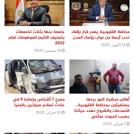
محافظ القليوبية يصدر قرار بإلغاء
جامعة بنها بثلاث تخصصات
ندب أربعة من نواب رؤساء المدن
بتصنيف التايمز للموضوعات لعام
2022
14 أكتوبر، 2020
16 سبتمبر، 2021
أهالى منشية النور ببنها
مصرع 7 أشخاص وإصابة 9 في
يستغيثون بمحافظ القليوبية..
حادث تصادم سيارتين بالمنيا
التصدعات والشروخ تهدد حياتنا
10 فبراير، 2020
بسبب كمبوند سكني
1 فبراير، 2023