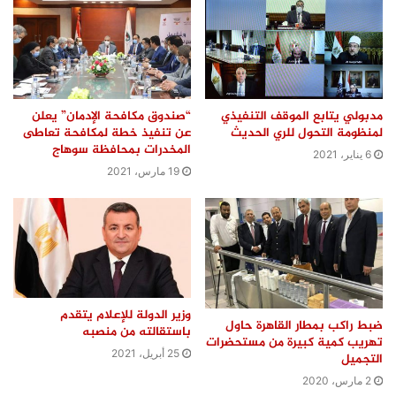
مدبولي يتابع الموقف التنفيذي
“صندوق مكافحة الإدمان” يعلن
لمنظومة التحول للري الحديث
عن تنفيذ خطة لمكافحة تعاطى
المخدرات بمحافظة سوهاج
6 يناير، 2021
19 مارس، 2021
وزير الدولة للإعلام يتقدم
ضبط راكب بمطار القاهرة حاول
باستقالته من منصبه
تهريب كمية كبيرة من مستحضرات
25 أبريل، 2021
التجميل
2 مارس، 2020