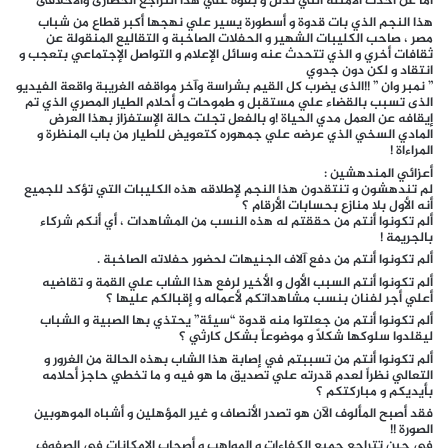
أما عن أحدث الأمثلة التي تدلل و بقوة علي هذا التراجع الحضارى والأخلاقى
هذا النجم الذي بات قدوة و أسطورة يسير علي نهجها أكبر قطاع من شباب
مصر ، صاحب الكليبات الشهير و الحفلات الصاخبة و التقاليع المنقولة عن
ثقافات أخري و الذي تتحدث عنه وسائل الإعلام و التواصل الإجتماعي بتعجب و
انتقاد و لكن دون جدوي
” نمبر وان ” !!الذى يضرب كل القيم بشراسة وآخر مواقفه الغريبة واقعة الفيديو
الذى تسبب بالقضاء علي مستقبل و طموحات و أحلام الطيار المصري الذي تم
إيقافه عن العمل مدي الحياة !و بالفعل تجلت حالة الإستفزاز بهذا العرض
المادي السخي الذي عرضه علي جمهوره كتعويض للطيار من باب المنظرة و
المراءاة !
أعزائي المندهشين :
لم تندهشون و تنتقدون هذا النجم لإطلاقه هذه الكليبات التي تؤكد للجميع
أنه الأول بلا منازع بحسابات الأرقام ؟
ألم تكونوا أنتم من حققتم له هذه النسب من المشاهدات ، أي أنكم شركاء
بالجريمة !
ألم تكونوا أنتم من دفع آلاف الجنيهات لحضور حفلاته الصاخبة .
ألم تكونوا أنتم السبب الأول و الأخير لرفع هذا الشاب علي القمة و تقاضيه
أعلي أجر لفنان بنسب مشاهداتكم لأعماله و إقبالكم عليها ؟
ألم تكونوا أنتم من جعلتوا منه قدوة “سيئة” يحتذي بها الصبية و الشباب
ليقلدوا سلوكها شكلاً و موضوعاً بشكل كارثي ؟
ألم تكونوا أنتم من تسببتم في إصابة هذا الشاب بهذه الحالة من الغرور و
التعالي نظراً لعدم قدرته علي تصديق ما هو فيه و ما تخطي حاجز أحلامه
بأيديكم و مباركتكم ؟
فقد أصبح المألوف الآن هو تصدر الأنصاف و غير المؤهلين و أشباه الموهوبين
الصورة !!
في حين تتراجع جميع الكفاءات و المواهب و أصحاب الإمكانات في الصفوف