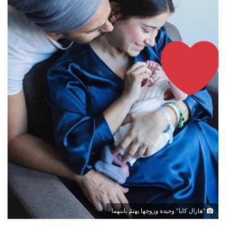
"هازال كايا" وحيدة وزوجها يهتمّ بابنهما