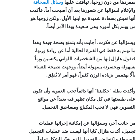
بمفردها من دون زوجها، تهافتت عليها
وسائل الصحافة
والإعلام لسؤالها عن شعورها بعد أن أصبحت أماً، فأكدت
أنها تعيش بسعادة شديدة مع ابنها الأول، ولكن زوجها هو
من يهتم بكل أموره وهي سعيدة بهذا الأمر أيضاً.
وبسؤالها عن فكرت، أجابت بأنه يتمتع بصحة جيدة وهذا
ما تهتم به فقط في الفترة الحالية
أما عن زيادة وزنها،
فتقول هازال إنها من الشخصيات اللواتي يكتسبن وزناً
بسهولة ويخسرنه بسهولة أيضاً، ووجهت نصيحة للنساء
بألّا يهتممن بزيادة الوزن كثيراً، فهو أمر لا يُقلِق.
وأكدت بطلة “حكايتنا” أنها دائماً تحب العفوية وأن تكون
على طبيعتها في كل مكان تظهر فيه بعيداً عن مواقع
التصوير، فهي لا تحب المكياج ومساحيق التجميل.
من جانب آخر، وبسؤالها عن إمكانية إجرائها عمليات
تجميل، أكدت هازال كايا أنها ليست ضد عمليات التجميل
البسيطة ولكنها ضد التجميل الذي يغيّر الشكل تماماً،