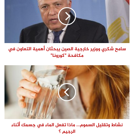
سامح شكري ووزير خارجية الصين يبحثان أهمية التعاون في
مكافحة "كورونا"
نشاط وتقليل السموم... ماذا تفعل الماء في جسمك أثناء
الرجيم ؟