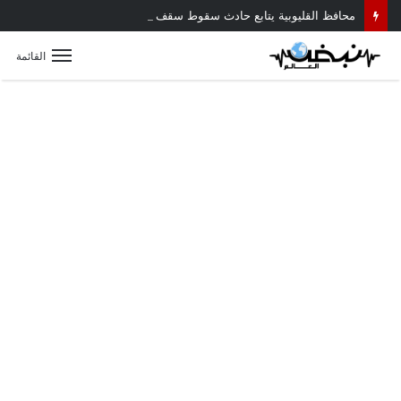
محافظ القليوبية يتابع حادث سقوط سقف أثناء إزالة مبنى مخالف بطوخ ويوجه بصرف إعانة عاجلة لأسرة العامل المتوفى
القائمة