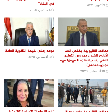
في البكاء”
9 أكتوبر، 2021
4 سبتمبر، 2020
محافظ القليوبية يخفض الحد
موعد إعلان نتيجة الثانوية العامة
الأدنى للقبول بمدارس التعليم
3 أغسطس، 2020
الفني بنوعياتها (صناعي-زراعي-
تجاري-فندقي)
10 أغسطس، 2023
” زي النهاردة” 31يناير2014 وفاة
محافظ القليوبية يقوم بجولة