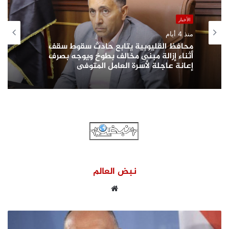
الأخبار
منذ 4 أيام
محافظ القليوبية يتابع حادث سقوط سقف
أثناء إزالة مبنى مخالف بطوخ ويوجه بصرف
إعانة عاجلة لأسرة العامل المتوفى
نبض العالم
موقع
الويب