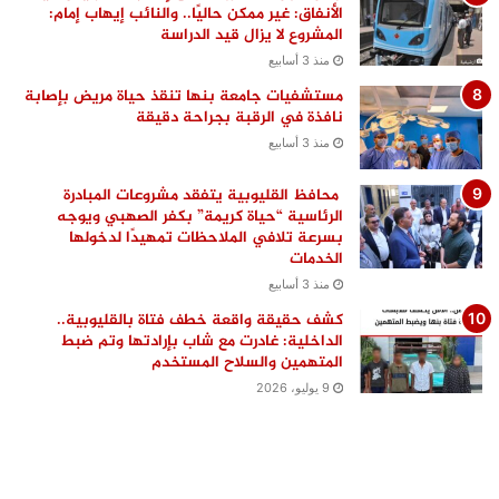
الأنفاق: غير ممكن حاليًا.. والنائب إيهاب إمام:
المشروع لا يزال قيد الدراسة
منذ 3 أسابيع
مستشفيات جامعة بنها تنقذ حياة مريض بإصابة
نافذة في الرقبة بجراحة دقيقة
منذ 3 أسابيع
محافظ القليوبية يتفقد مشروعات المبادرة
الرئاسية “حياة كريمة” بكفر الصهبي ويوجه
بسرعة تلافي الملاحظات تمهيدًا لدخولها
الخدمات
منذ 3 أسابيع
كشف حقيقة واقعة خطف فتاة بالقليوبية..
الداخلية: غادرت مع شاب بإرادتها وتم ضبط
المتهمين والسلاح المستخدم
9 يوليو، 2026