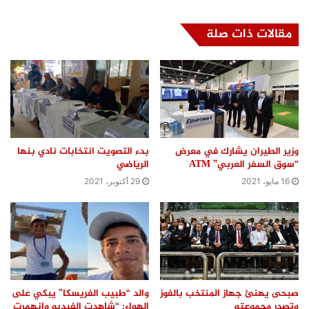
مقالات ذات صلة
وزير الطيران يشارك في معرض
بدء التصويت انتخابات نادي بنها
“سوق السفر العربي” ATM
الرياضي
16 مايو، 2021
29 أكتوبر، 2021
صبحى يهنئ جهاز المنتخب بالفوز
والد “طبيب الفريسكا” يبكي على
وتصدر مجموعته
الهواء: “شاهدت الفيديو وانهمرت