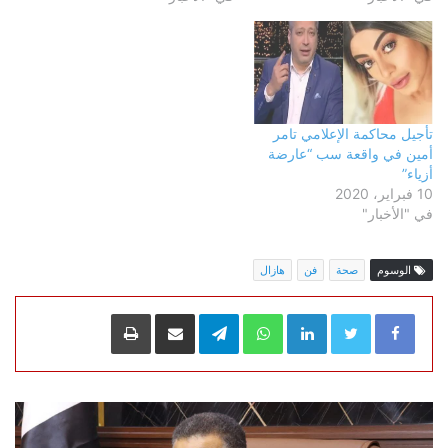
تأجيل محاكمة الإعلامي تامر
أمين في واقعة سب “عارضة
أزياء”
10 فبراير، 2020
في "الأخبار"
الوسوم
صحة
فن
هازال
LinkedIn
WhatsApp
Telegram
مشاركة عبر البريد
طباعة