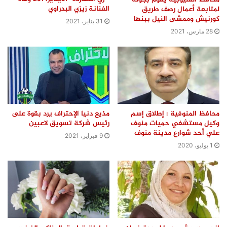
الفنانة زيزي البدراوي
لمتابعة أعمال رصف طريق
كورنيش وممشى النيل ببنها
31 يناير، 2021
28 مارس، 2021
محافظ المنوفية : إطلاق إسم
مذيع دنيا الإحتراف يرد بقوة على
وكيل مستشفي حميات منوف
رئيس شركة تسويق لاعبين
علي أحد شوارع مدينة منوف
9 فبراير، 2021
1 يوليو، 2020