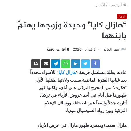
الرئيسية
/
الأخبار
الأخبار
“هازال كايا” وحيدة وزوجها يهتمّ
بابنهما
نبض العالم
8 فبراير، 2020
أقل من دقيقة
عادت بطلة مسلسل فريحة “
هازال كايا
” للأضواء مجدداً
بعد غيابها الفترة الماضية بسبب ولادتها طفلها الأول
“فكرت” من المخرج التركي علي أتاي، ولكنها فور
ظهورها قبل أيام في أحد عروض الأزياء في تركيا،
أثارت جدلاً واسعاً عبر الصحافة ووسائل الإعلام
التركية وبين رواد السوشيال ميديا.
هازال سعيدة
وبمجرد ظهور هازال في عرض الأزياء