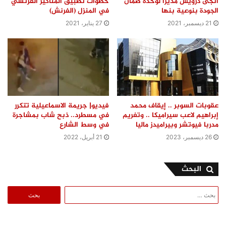
خطوات تطبيق المناكير الفرنسي
انجى درويش مديرا لوحدة ضمان
في المنزل (الفرنش)
الجودة بنوعية بنها
27 يناير، 2021
21 ديسمبر، 2021
عقوبات السوبر .. إيقاف محمد
فيديو| جريمة الاسماعيلية تتكرر
إبراهيم لاعب سيراميكا .. وتغريم
في مسطرد.. ذبح شاب بمشاجرة
مدربا فيوتشر وبيراميدز ماليا
في وسط الشارع
26 ديسمبر، 2023
21 أبريل، 2022
البحث
البحث
عن: