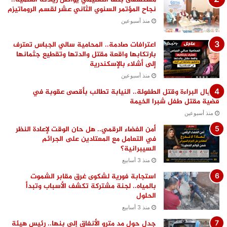
نجاح المؤتمر السنوي الثاني عشر لقسم الروماتيزم
منذ أسبوعين
اعترافات صادمة.. المحامية سالي الجباس تعترف
بارتكابها واقعة مقتل والدتها وتقطيع جثمانها
إلى أشلاء بالإسكندرية
منذ أسبوعين
اغتيال البراءة وقتل الطفولة.. النيابة تطالب بأقصى عقوبة في
قضية مقتل طفل شبرا الخيمة
منذ أسبوعين
أمن الفضاء الرقمي.. هل حان الوقت لإعادة النظر
في التعامل مع المعتادين على الجرائم
السيبرانية؟
منذ 3 أسابيع
استجابة فورية لشكوى غرق مقابر الشموت
بالمياه.. لجنة مشتركة تكشف الأسباب وتبدأ
الحلول
منذ 3 أسابيع
جدل حول مد مترو الأنفاق إلى بنها.. رئيس هيئة