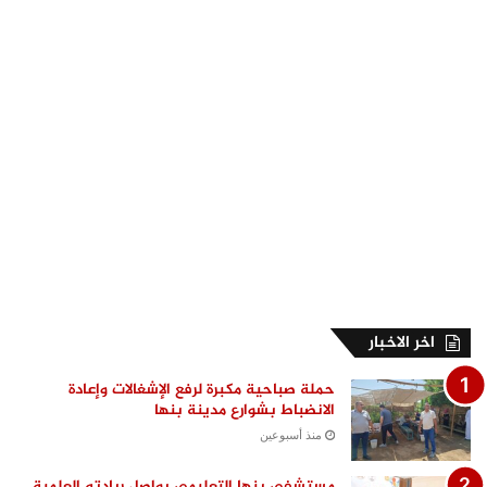
اخر الاخبار
حملة صباحية مكبرة لرفع الإشغالات وإعادة
الانضباط بشوارع مدينة بنها
منذ أسبوعين
مستشفى بنها التعليمي يواصل ريادته العلمية..