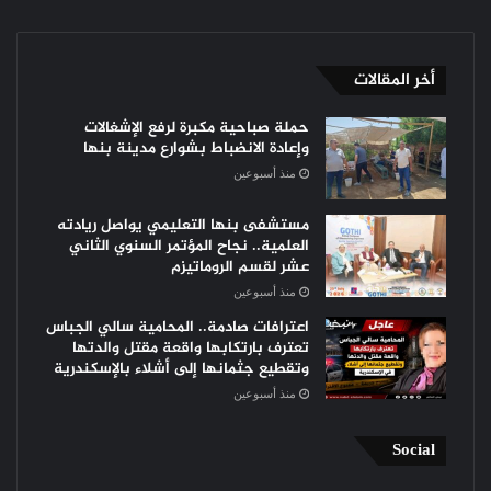
أخر المقالات
حملة صباحية مكبرة لرفع الإشغالات
وإعادة الانضباط بشوارع مدينة بنها
منذ أسبوعين
مستشفى بنها التعليمي يواصل ريادته
العلمية.. نجاح المؤتمر السنوي الثاني
عشر لقسم الروماتيزم
منذ أسبوعين
اعترافات صادمة.. المحامية سالي الجباس
تعترف بارتكابها واقعة مقتل والدتها
وتقطيع جثمانها إلى أشلاء بالإسكندرية
منذ أسبوعين
Social