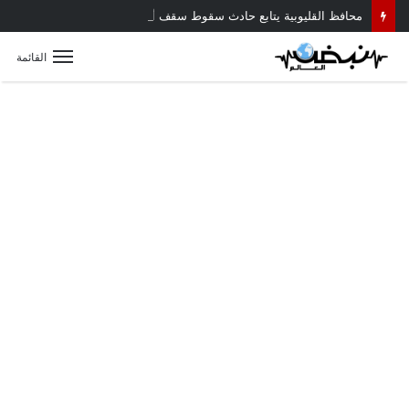
محافظ القليوبية يتابع حادث سقوط سقف أثناء إزالة مبنى مخالف بطوخ ويوجه بصرف إعانة عاجلة لأسرة العامل المتوفى
القائمة