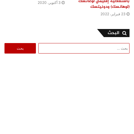
باستقلالية إقليمي لوغانسك
3 أكتوبر، 2020
(لوهانسك) ودونيتسك
23 فبراير، 2022
البحث
البحث
عن: