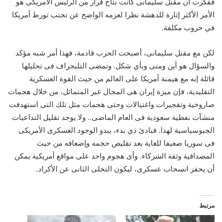
ففكرت أن مقتل سليمانى كانت نتاج قرار من الرئيس الأمريكى هو
الأمر الأكثر إثارة للدهشة نظرا لعزمه الواضح عن تجنب تورط أمريكا
في حروب مكلفة.
لكن مع مقتل سليمانى، أصبحت الحرب قادمة، فهذا أمر شبه مؤكد
والسؤال هو أين ومتى وبأي شكل. وتمضى التليجراف فى تحليلها
قائلة إنه مع هيمنة أمريكا على العالم من حيث القوة العسكرية
التقليدية، فإن ميزة إيران هى المجال غير المتماثل، من خلال هجمات
صاروخية وتفجيرات واغتيالات وحتى هجمات مثل تلك التى استهدفت
منشآت نفطية سعودية فى العام الماضى.. ولا يوجد تقليل التداعيات
الجيوسياسية لهذا. فبادئ ذي بدء، يبدو الوجود العسكرى الأمريكى
فى سوريا ضعيفا للغاية بعد تقليص حجمه وإضعافه من حيث
المصداقية وثقة الشركاء. وأى هجوم واحد على مواقع أمريكية يمكن
أن يحفز انسحاب عسكرى، ليكون التخلى الثانى عن الأكراد.
مرتبط