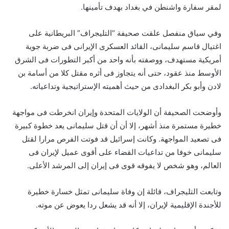
لمقر سفارة واشنطن في بغداد بهدف تأمينها.
وفي سياق منفصل علقت صحيفة “التليجراف” البريطانية على
اغتيال قاسم سليمانى، القائد العسكرى الإيرانى فى ضربة جوية
أمريكية مستهدف، ووصفته بأنه واحد من أكبر التطورات فى الشرق
الأوسط منذ عقود، حتى أنه يتجاوز فى أثره مقتل كلا من أسامة بن
لادن وأبو بكر البغدادى من حيث أهميته الإستراتيجية وتداعياته.
وأوضحت الصحيفة أن الولايات المتحدة وإيران انخرطت فى مواجهة
خطيرة مستمرة منذ أشهر، إلا أن أن قتل سليمانى يعد خطوة كبيرة
فى تصعيد المواجهة. وكانت إسرائيل قد فوتت الفرص مرارا لقتل
سليمانى خوفا من تداعيات القضاء على أقوى عميل لإيران فى
العالم، وهو شخص لا يفوقه قوى فى إيران إلى المرشد الأعلى.
وتابعت التليجراف، قائلة إن وفاة سليمانى تمثل خسارة خطيرة
للأجندة الإقليمية لإيران، إلا أنه قد يشعل ردا يعوض عن موته.