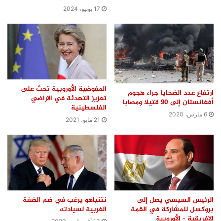
17 يونيو، 2024
المفوضية الأوروبية تحث على
ارتفاع عدد الضحايا جراء هجوم
تعزيز التهدئة في الاراضي
أفغانستان إلى 90 قتيلا ومصابا
الفلسطينية
6 مارس، 2020
21 مايو، 2021
الرئيس السيسي يصل إلى
نتنياهو يرغب في ضم الضفة
بروكسل للمشاركة في القمة
الغربية لسيادته
الإفريقية – الأوروبية