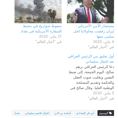
مستشار الأمن الأمريكي :
سقوط صواريخ في محيط
إيران رفضت محاولاتنا لحل
السفارة الأمريكية في بغداد
سلمى معها
21 يناير، 2020
4 يناير، 2020
في "أخبار العالم"
في "أخبار العالم"
أول تعليق من الرئيس العراقي
بعد اغتيال سليماني
دعا الرئيس العراقي برهم
صالح، اليوم الجمعة، إلى ضبط
النفس وتغليب صوت العقل
والحكمة وتقديم المصلحة
الوطنية العليا. وقال صالح في
3 يناير، 2020
بيان أوردته قناة السومرية نيوز
في "أخبار العالم"
الإخبارية "إننا ندين هذا العدوان
الذي طال قادة أمنيين ينتمون
للمؤسسة العسكرية العراقية
الوسوم
أبو بكر البغدادى
أسامة بن لادن
اغتيال قاسم سليمانى
بغداد
والذي بلا شك سوف تترتب