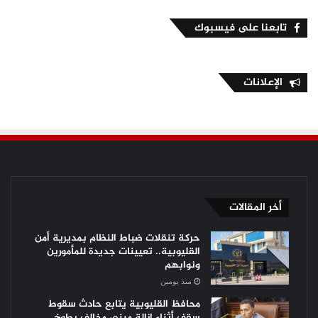
تابعنا على فيسبوك
الإعلانات
أخر المقالات
حركة تنقلات ضباط النظام بمديرية أمن
القليوبية.. تعيينات جديدة للمأمورين
ونوابهم
منذ يومين
محافظ القليوبية يتابع حادث سقوط
سقف أثناء إزالة مبنى مخالف بطوخ