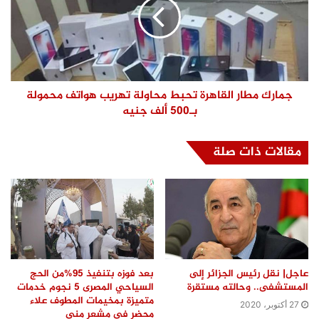
جمارك مطار القاهرة تحبط محاولة تهريب هواتف محمولة
بـ500 ألف جنيه
مقالات ذات صلة
عاجل| نقل رئيس الجزائر إلى
بعد فوزه بتنفيذ 95%من الحج
المستشفى.. وحالته مستقرة
السياحي المصرى 5 نجوم خدمات
متميزة بمخيمات المطوف علاء
27 أكتوبر، 2020
محضر فى مشعر منى