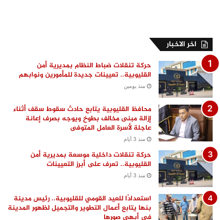
اخر الاخبار
حركة تنقلات ضباط النظام بمديرية أمن
القليوبية.. تعيينات جديدة للمأمورين ونوابهم
منذ يومين
محافظ القليوبية يتابع حادث سقوط سقف أثناء
إزالة مبنى مخالف بطوخ ويوجه بصرف إعانة
عاجلة لأسرة العامل المتوفى
منذ 3 أيام
حركة تنقلات داخلية موسعة بمديرية أمن
القليوبية.. تعرف على أبرز التعيينات
منذ 3 أيام
استعدادًا للعيد القومي للقليوبية.. رئيس مدينة
بنها يتابع أعمال التطوير والتجميل لظهور المدينة
في أبهى صورها