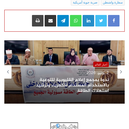
عليه آثار وتداعيات أمنية في
سفارة واشنطن
ضربة جوية أمريكية
العراق…
LinkedIn
WhatsApp
Telegram
مشاركة عبر البريد
طباعة
أخبار العالم
2 يونيو، 2026
ندوة بمجمع إعلام القليوبية للتوعية
بالاستخدام المستدام للكهرباء وترشيد
استهلاك الطاقة