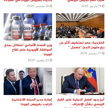
سبب تعثر الجيش الروسي
جديدة بفيروس كورونا في الامارات
19 مارس، 2022
24 سبتمبر، 2020
الخارجية: مصر تستضيف أكثر من
وزير الصحة الألماني “متفائل بمنح
ربع مليون لاجئ “مسجل “
الموافقة الأوروبية على لقاح
17 ديسمبر، 2019
كورونا
23 نوفمبر، 2020
أبرز ردود الفعل الدولية على القرار
إصابة مدير الحملة الانتخابية
الروسي بشأن الإعتراف
لترامب بفيروس كورونا