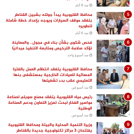
منذ 6 أيام
محافظ القليوبية يبدأ جولته بشبين القناطر
بتفقد موقف السيارات ويوجه بإعداد خطة شاملة
لتطويره
منذ 6 أيام
فحص شكوى بشأن بناء في مجول.. والمعاينة
تؤكد سلامة الترخيص ومتابعة التنفيذ ميدانيًا
منذ أسبوع واحد
محافظ القليوبية يتفقد انتظام العمل بالفترة
المسائية للعيادات الخارجية بمستشفى بنها
التعليمي عقب بدء تشغيلها
منذ أسبوعين
رئيس مياه القليوبية يتفقد مصنع سويلم لصناعة
مواسير الفخار لبحث تعزيز التعاون ودعم الصناعة
الوطنية
منذ أسبوعين
وزيرة التنمية المحلية والبيئة ومحافظ القليوبية
يفتتحان 3 مراكز تكنولوجية جديدة بالقناطر