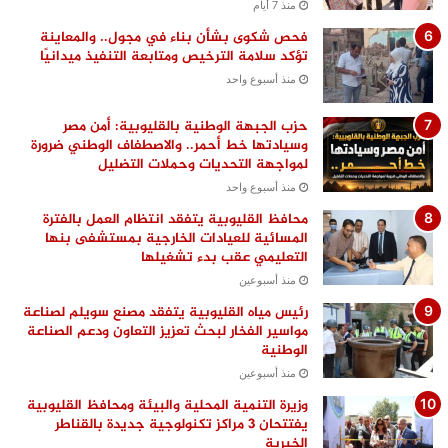
منذ 7 أيام
فحص شكوى بشأن بناء في مجول.. والمعاينة
تؤكد سلامة الترخيص ومتابعة التنفيذ ميدانيًا
منذ أسبوع واحد
حزب الجبهة الوطنية بالقليوبية: أمن مصر
وسيادتها خط أحمر.. والاصطفاف الوطني ضرورة
لمواجهة التحديات وحملات التضليل
منذ أسبوع واحد
محافظ القليوبية يتفقد انتظام العمل بالفترة
المسائية للعيادات الخارجية بمستشفى بنها
التعليمي عقب بدء تشغيلها
منذ أسبوعين
رئيس مياه القليوبية يتفقد مصنع سويلم لصناعة
مواسير الفخار لبحث تعزيز التعاون ودعم الصناعة
الوطنية
منذ أسبوعين
وزيرة التنمية المحلية والبيئة ومحافظ القليوبية
يفتتحان 3 مراكز تكنولوجية جديدة بالقناطر
الخيرية