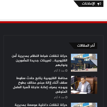
الإعلانات
أخر المقالات
حركة تنقلات ضباط النظام بمديرية أمن
القليوبية.. تعيينات جديدة للمأمورين
ونوابهم
منذ 3 أيام
محافظ القليوبية يتابع حادث سقوط
سقف أثناء إزالة مبنى مخالف بطوخ
ويوجه بصرف إعانة عاجلة لأسرة العامل
المتوفى
منذ 4 أيام
حركة تنقلات داخلية موسعة بمديرية