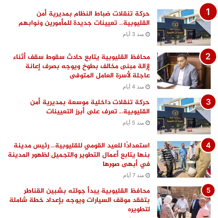
حركة تنقلات ضباط النظام بمديرية أمن
القليوبية.. تعيينات جديدة للمأمورين ونوابهم
منذ 3 أيام
محافظ القليوبية يتابع حادث سقوط سقف أثناء
إزالة مبنى مخالف بطوخ ويوجه بصرف إعانة
عاجلة لأسرة العامل المتوفى
منذ 4 أيام
حركة تنقلات داخلية موسعة بمديرية أمن
القليوبية.. تعرف على أبرز التعيينات
منذ 5 أيام
استعدادًا للعيد القومي للقليوبية.. رئيس مدينة
بنها يتابع أعمال التطوير والتجميل لظهور المدينة
في أبهى صورها
منذ 7 أيام
محافظ القليوبية يبدأ جولته بشبين القناطر
بتفقد موقف السيارات ويوجه بإعداد خطة شاملة
لتطويره