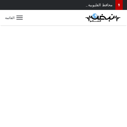
محافظ القليوبية يتابع حادث سقوط سقف أثناء إزالة مبنى مخالف بطوخ ويوجه بصرف إعانة عاجلة لأسرة العامل المتوفى
القائمة