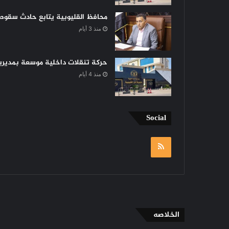
محافظ القليوبية يتابع حادث سقوط 
منذ 3 أيام
حركة تنقلات داخلية موسعة بمديرية 
منذ 4 أيام
Social
RSS
الخلاصه