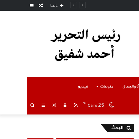
مقال
عمود
مل المتوفى
تابعنا
عشوائي
جانبي
ة والجمال
منوعات
فيديو
℃
25
RSS
تسجيل
مقال
عمود
بحث
Cairo
الدخول
عشوائي
جانبي
عن
البحث