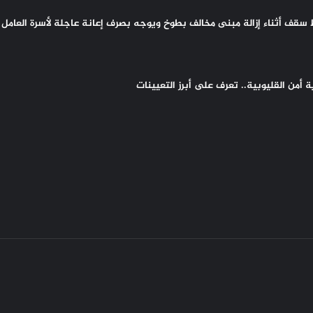
سقف أثناء إزالة مبنى مخالف بطوخ ويوجه بصرف إعانة عاجلة لأسرة العامل 
أمن القليوبية.. تعرف على أبرز التعيينات