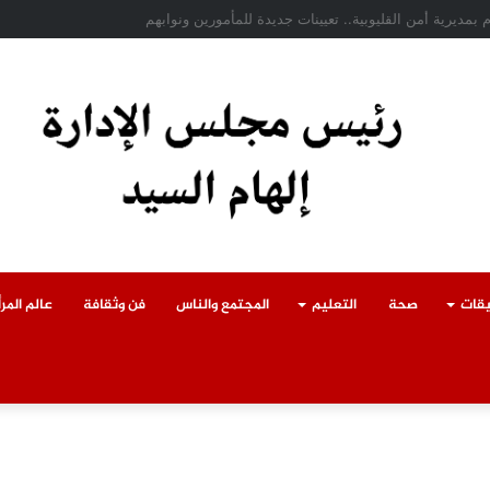
ادث سقوط سقف أثناء إزالة مبنى مخالف بطوخ ويوجه بصرف إعانة عاجلة لأسرة العا
يقات
صحة
التعليم
المجتمع والناس
فن وثقافة
عالم المرأ