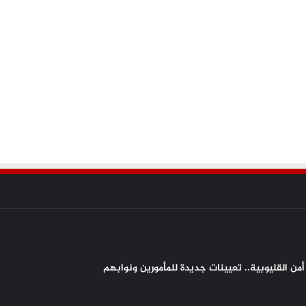
من القليوبية.. تعيينات جديدة للمأمورين ونوابهم