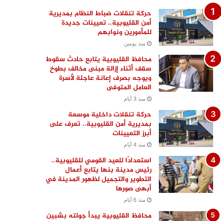
حركة تنقلات ضباط النظام بمديرية
أمن القليوبية.. تعيينات جديدة
للمأمورين ونوابهم
منذ يومين
محافظ القليوبية يتابع حادث سقوط
سقف أثناء إزالة مبنى مخالف بطوخ
ويوجه بصرف إعانة عاجلة لأسرة
العامل المتوفى
منذ 3 أيام
حركة تنقلات داخلية موسعة
بمديرية أمن القليوبية.. تعرف على
أبرز التعيينات
منذ 4 أيام
استعدادًا للعيد القومي للقليوبية..
رئيس مدينة بنها يتابع أعمال
التطوير والتجميل لظهور المدينة في
أبهى صورها
منذ 6 أيام
محافظ القليوبية يبدأ جولته بشبين