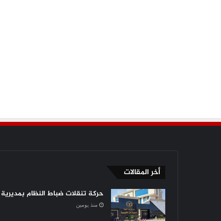
أخر المقالات
حركة تنقلات ضباط النظام بمديرية أ
منذ يومين