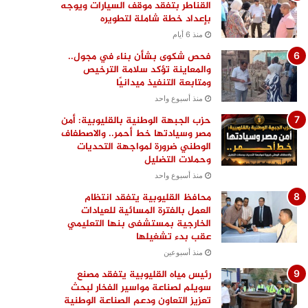
القناطر بتفقد موقف السيارات ويوجه
بإعداد خطة شاملة لتطويره
منذ 6 أيام
فحص شكوى بشأن بناء في مجول..
والمعاينة تؤكد سلامة الترخيص
ومتابعة التنفيذ ميدانيًا
منذ أسبوع واحد
حزب الجبهة الوطنية بالقليوبية: أمن
مصر وسيادتها خط أحمر.. والاصطفاف
الوطني ضرورة لمواجهة التحديات
وحملات التضليل
منذ أسبوع واحد
محافظ القليوبية يتفقد انتظام
العمل بالفترة المسائية للعيادات
الخارجية بمستشفى بنها التعليمي
عقب بدء تشغيلها
منذ أسبوعين
رئيس مياه القليوبية يتفقد مصنع
سويلم لصناعة مواسير الفخار لبحث
تعزيز التعاون ودعم الصناعة الوطنية