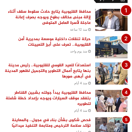
محافظ القليوبية يتابع حادث سقوط سقف أثناء
إزالة مبنى مخالف بطوخ ويوجه بصرف إعانة
عاجلة لأسرة العامل المتوفى
منذ 12 ساعة
حركة تنقلات داخلية موسعة بمديرية أمن
القليوبية.. تعرف على أبرز التعيينات
منذ يوم واحد
استعدادًا للعيد القومي للقليوبية.. رئيس مدينة
بنها يتابع أعمال التطوير والتجميل لظهور المدينة
في أبهى صورها
منذ 4 أيام
محافظ القليوبية يبدأ جولته بشبين القناطر
بتفقد موقف السيارات ويوجه بإعداد خطة شاملة
لتطويره
منذ 4 أيام
فحص شكوى بشأن بناء في مجول.. والمعاينة
تؤكد سلامة الترخيص ومتابعة التنفيذ ميدانيًا