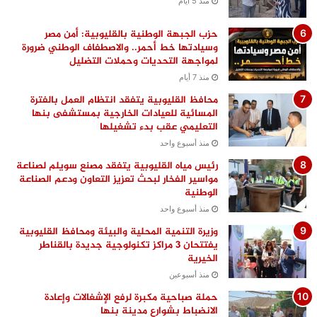
منذ 5 أيام
حزب الجبهة الوطنية بالقليوبية: أمن مصر
وسيادتها خط أحمر.. والاصطفاف الوطني ضرورة
لمواجهة التحديات وحملات التضليل
منذ 7 أيام
محافظ القليوبية يتفقد انتظام العمل بالفترة
المسائية للعيادات الخارجية بمستشفى بنها
التعليمي عقب بدء تشغيلها
منذ أسبوع واحد
رئيس مياه القليوبية يتفقد مصنع سويلم لصناعة
مواسير الفخار لبحث تعزيز التعاون ودعم الصناعة
الوطنية
منذ أسبوع واحد
وزيرة التنمية المحلية والبيئة ومحافظ القليوبية
يفتتحان 3 مراكز تكنولوجية جديدة بالقناطر
الخيرية
منذ أسبوعين
حملة صباحية مكبرة لرفع الإشغالات وإعادة
الانضباط بشوارع مدينة بنها