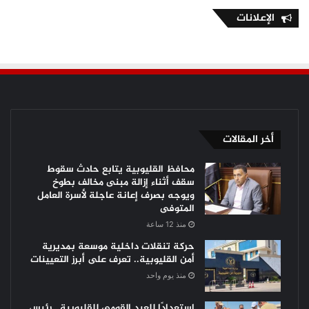
الإعلانات
أخر المقالات
محافظ القليوبية يتابع حادث سقوط
سقف أثناء إزالة مبنى مخالف بطوخ
ويوجه بصرف إعانة عاجلة لأسرة العامل
المتوفى
منذ 12 ساعة
حركة تنقلات داخلية موسعة بمديرية
أمن القليوبية.. تعرف على أبرز التعيينات
منذ يوم واحد
استعدادًا للعيد القومي للقليوبية.. رئيس