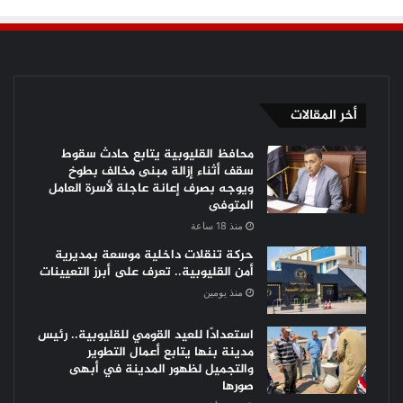
أخر المقالات
محافظ القليوبية يتابع حادث سقوط
سقف أثناء إزالة مبنى مخالف بطوخ
ويوجه بصرف إعانة عاجلة لأسرة العامل
المتوفى
منذ 18 ساعة
حركة تنقلات داخلية موسعة بمديرية
أمن القليوبية.. تعرف على أبرز التعيينات
منذ يومين
استعدادًا للعيد القومي للقليوبية.. رئيس
مدينة بنها يتابع أعمال التطوير
والتجميل لظهور المدينة في أبهى
صورها