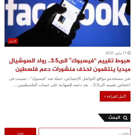
الأخبار
17 مايو، 2021
هبوط تقييم “فيسبوك” الى3.5.. رواد السوشيال
ميديا ينتقمون لحذف منشورات دعم فلسطين
شن مستخدمو مواقع التواصل الاجتماعي، حملة ضد “فيسبوك” ، تسببت فى
انخفاض تقييمه الى3.5.. بعد دعمه للصهاينة على حساب الفلسطينين.…
أكمل القراءة »
البحث
البحث