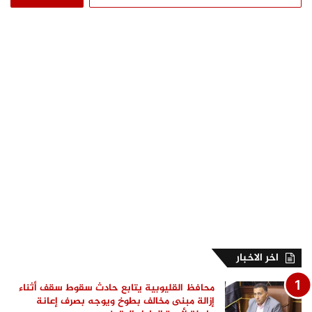
عن:
اخر الاخبار
محافظ القليوبية يتابع حادث سقوط سقف أثناء
إزالة مبنى مخالف بطوخ ويوجه بصرف إعانة