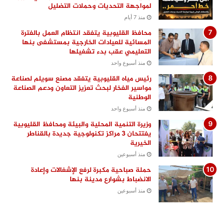
لمواجهة التحديات وحملات التضليل
منذ 7 أيام
محافظ القليوبية يتفقد انتظام العمل بالفترة
المسائية للعيادات الخارجية بمستشفى بنها
التعليمي عقب بدء تشغيلها
منذ أسبوع واحد
رئيس مياه القليوبية يتفقد مصنع سويلم لصناعة
مواسير الفخار لبحث تعزيز التعاون ودعم الصناعة
الوطنية
منذ أسبوع واحد
وزيرة التنمية المحلية والبيئة ومحافظ القليوبية
يفتتحان 3 مراكز تكنولوجية جديدة بالقناطر
الخيرية
منذ أسبوعين
حملة صباحية مكبرة لرفع الإشغالات وإعادة
الانضباط بشوارع مدينة بنها
منذ أسبوعين