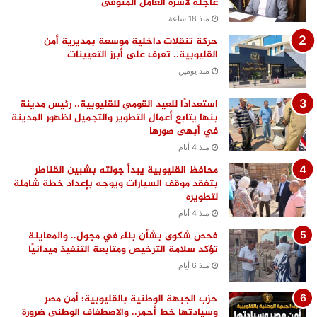
عاجلة لأسرة العامل المتوفى
منذ 18 ساعة
حركة تنقلات داخلية موسعة بمديرية أمن
القليوبية.. تعرف على أبرز التعيينات
منذ يومين
استعدادًا للعيد القومي للقليوبية.. رئيس مدينة
بنها يتابع أعمال التطوير والتجميل لظهور المدينة
في أبهى صورها
منذ 4 أيام
محافظ القليوبية يبدأ جولته بشبين القناطر
بتفقد موقف السيارات ويوجه بإعداد خطة شاملة
لتطويره
منذ 4 أيام
فحص شكوى بشأن بناء في مجول.. والمعاينة
تؤكد سلامة الترخيص ومتابعة التنفيذ ميدانيًا
منذ 6 أيام
حزب الجبهة الوطنية بالقليوبية: أمن مصر
وسيادتها خط أحمر.. والاصطفاف الوطني ضرورة