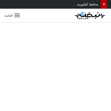
محافظ القليوبية يتابع حادث سقوط سقف أثناء إزالة مبنى مخالف بطوخ ويوجه بصرف إعانة عاجلة لأسرة العامل المتوفى
القائمة