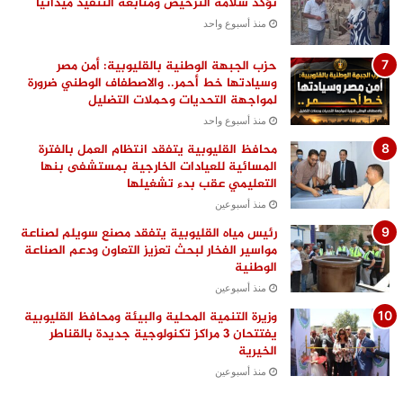
تؤكد سلامة الترخيص ومتابعة التنفيذ ميدانيًا
منذ أسبوع واحد
حزب الجبهة الوطنية بالقليوبية: أمن مصر
وسيادتها خط أحمر.. والاصطفاف الوطني ضرورة
لمواجهة التحديات وحملات التضليل
منذ أسبوع واحد
محافظ القليوبية يتفقد انتظام العمل بالفترة
المسائية للعيادات الخارجية بمستشفى بنها
التعليمي عقب بدء تشغيلها
منذ أسبوعين
رئيس مياه القليوبية يتفقد مصنع سويلم لصناعة
مواسير الفخار لبحث تعزيز التعاون ودعم الصناعة
الوطنية
منذ أسبوعين
وزيرة التنمية المحلية والبيئة ومحافظ القليوبية
يفتتحان 3 مراكز تكنولوجية جديدة بالقناطر
الخيرية
منذ أسبوعين