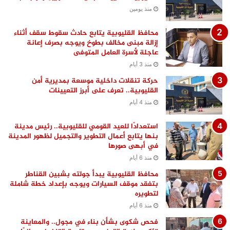
منذ يومين
محافظ القليوبية يتابع حادث سقوط سقف أثناء
إزالة مبنى مخالف بطوخ ويوجه بصرف إعانة
عاجلة لأسرة العامل المتوفى
منذ 3 أيام
حركة تنقلات داخلية موسعة بمديرية أمن
القليوبية.. تعرف على أبرز التعيينات
منذ 4 أيام
استعدادًا للعيد القومي للقليوبية.. رئيس مدينة
بنها يتابع أعمال التطوير والتجميل لظهور المدينة
في أبهى صورها
منذ 6 أيام
محافظ القليوبية يبدأ جولته بشبين القناطر
بتفقد موقف السيارات ويوجه بإعداد خطة شاملة
لتطويره
منذ 6 أيام
فحص شكوى بشأن بناء في مجول.. والمعاينة