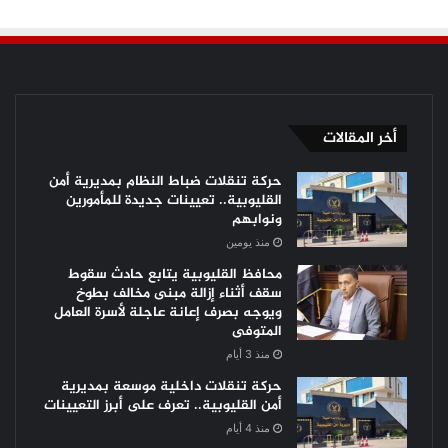
أخر المقالات
حركة تنقلات ضباط النظام بمديرية أمن
القليوبية.. تعيينات جديدة للمأمورين
ونوابهم
منذ يومين
محافظ القليوبية يتابع حادث سقوط
سقف أثناء إزالة مبنى مخالف بطوخ
ويوجه بصرف إعانة عاجلة لأسرة العامل
المتوفى
منذ 3 أيام
حركة تنقلات داخلية موسعة بمديرية
أمن القليوبية.. تعرف على أبرز التعيينات
منذ 4 أيام