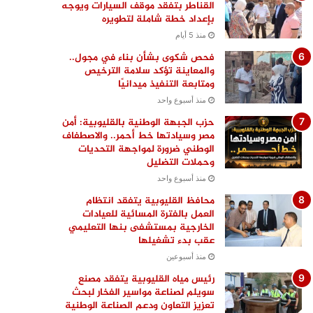
القناطر بتفقد موقف السيارات ويوجه
بإعداد خطة شاملة لتطويره
منذ 5 أيام
فحص شكوى بشأن بناء في مجول..
والمعاينة تؤكد سلامة الترخيص
ومتابعة التنفيذ ميدانيًا
منذ أسبوع واحد
حزب الجبهة الوطنية بالقليوبية: أمن
مصر وسيادتها خط أحمر.. والاصطفاف
الوطني ضرورة لمواجهة التحديات
وحملات التضليل
منذ أسبوع واحد
محافظ القليوبية يتفقد انتظام
العمل بالفترة المسائية للعيادات
الخارجية بمستشفى بنها التعليمي
عقب بدء تشغيلها
منذ أسبوعين
رئيس مياه القليوبية يتفقد مصنع
سويلم لصناعة مواسير الفخار لبحث
تعزيز التعاون ودعم الصناعة الوطنية