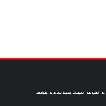
من القليوبية.. تعيينات جديدة للمأمورين ونوابهم