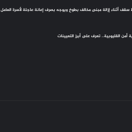
سقف أثناء إزالة مبنى مخالف بطوخ ويوجه بصرف إعانة عاجلة لأسرة العامل 
أمن القليوبية.. تعرف على أبرز التعيينات