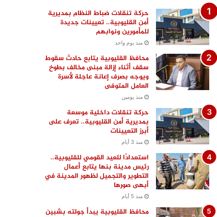
حركة تنقلات ضباط النظام بمديرية
أمن القليوبية.. تعيينات جديدة
للمأمورين ونوابهم
منذ يوم واحد
محافظ القليوبية يتابع حادث سقوط
سقف أثناء إزالة مبنى مخالف بطوخ
ويوجه بصرف إعانة عاجلة لأسرة
العامل المتوفى
منذ يومين
حركة تنقلات داخلية موسعة
بمديرية أمن القليوبية.. تعرف على
أبرز التعيينات
منذ 3 أيام
استعدادًا للعيد القومي للقليوبية..
رئيس مدينة بنها يتابع أعمال
التطوير والتجميل لظهور المدينة في
أبهى صورها
منذ 5 أيام
محافظ القليوبية يبدأ جولته بشبين