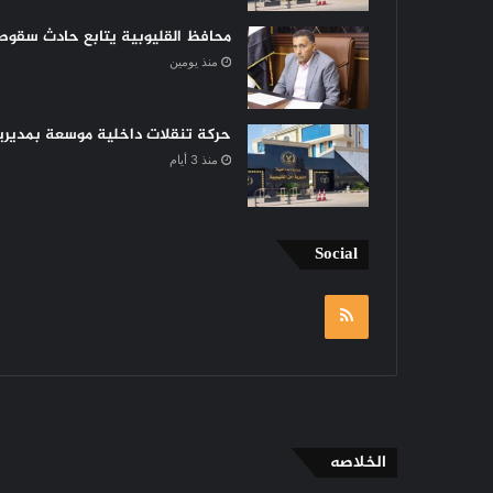
محافظ القليوبية يتابع حادث سقوط 
منذ يومين
حركة تنقلات داخلية موسعة بمديرية 
منذ 3 أيام
Social
RSS
الخلاصه