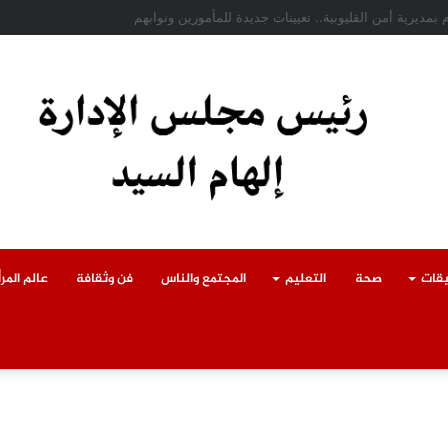
ادث سقوط سقف أثناء إزالة مبنى مخالف بطوخ ويوجه بصرف إعانة عاجلة لأسرة العا
يقات
صحة
التعليم
المجتمع والناس
فن وثقافة
عالم المرأ