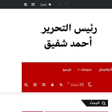
مقال
عمود
مل المتوفى
تابعنا
عشوائي
جانبي
ة والجمال
منوعات
فيديو
℃
30
RSS
تسجيل
مقال
عمود
بحث
Cairo
الدخول
عشوائي
جانبي
عن
البحث