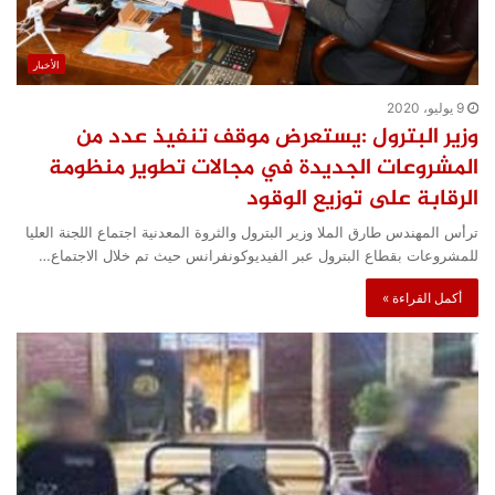
الأخبار
9 يوليو، 2020
وزير البترول :يستعرض موقف تنفيذ عدد من
المشروعات الجديدة في مجالات تطوير منظومة
الرقابة على توزيع الوقود
ترأس المهندس طارق الملا وزير البترول والثروة المعدنية اجتماع اللجنة العليا
للمشروعات بقطاع البترول عبر الفيديوكونفرانس حيث تم خلال الاجتماع…
أكمل القراءة »