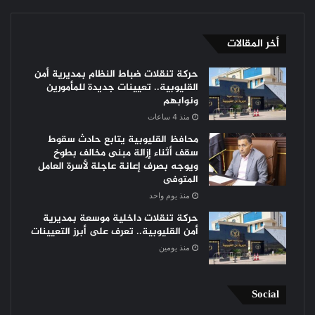
أخر المقالات
حركة تنقلات ضباط النظام بمديرية أمن
القليوبية.. تعيينات جديدة للمأمورين
ونوابهم
منذ 4 ساعات
محافظ القليوبية يتابع حادث سقوط
سقف أثناء إزالة مبنى مخالف بطوخ
ويوجه بصرف إعانة عاجلة لأسرة العامل
المتوفى
منذ يوم واحد
حركة تنقلات داخلية موسعة بمديرية
أمن القليوبية.. تعرف على أبرز التعيينات
منذ يومين
Social