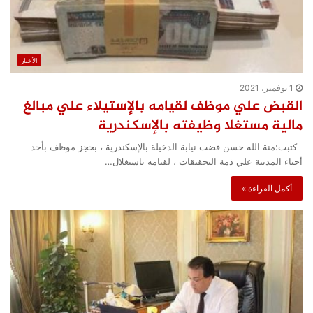
الأخبار
1 نوفمبر، 2021
القبض علي موظف لقيامه بالإستيلاء علي مبالغ
مالية مستغلا وظيفته بالإسكندرية
كتبت:منة الله حسن قضت نيابة الدخيلة بالإسكندرية ، بحجز موظف بأحد
أحياء المدينة علي ذمة التحقيقات ، لقيامه باستغلال…
أكمل القراءة »