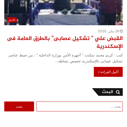
الأخبار
26 يناير، 2020
القبض علي ” تشكيل عصابى” بالطرق العامة فى
الإسكندرية
كتب : كريم محمد تمكنت ” أجهزة الأمن بوزارة الداخلية ” ، من ضبط عناصر
تشكيل عصابى بالإسكندرية تخصص نشاطه…
أكمل القراءة »
البحث
البحث
عن: