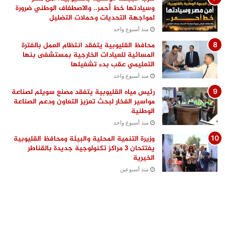
وسيادتها خط أحمر.. والاصطفاف الوطني ضرورة
لمواجهة التحديات وحملات التضليل
منذ أسبوع واحد
محافظ القليوبية يتفقد انتظام العمل بالفترة
المسائية للعيادات الخارجية بمستشفى بنها
التعليمي عقب بدء تشغيلها
منذ أسبوع واحد
رئيس مياه القليوبية يتفقد مصنع سويلم لصناعة
مواسير الفخار لبحث تعزيز التعاون ودعم الصناعة
الوطنية
منذ أسبوع واحد
وزيرة التنمية المحلية والبيئة ومحافظ القليوبية
يفتتحان 3 مراكز تكنولوجية جديدة بالقناطر
الخيرية
منذ أسبوعين