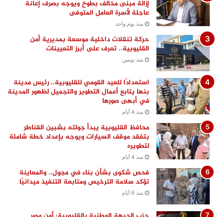
إزالة مبنى مخالف بطوخ ويوجه بصرف إعانة
عاجلة لأسرة العامل المتوفى
منذ يوم واحد
حركة تنقلات داخلية موسعة بمديرية أمن
القليوبية.. تعرف على أبرز التعيينات
منذ يومين
استعدادًا للعيد القومي للقليوبية.. رئيس مدينة
بنها يتابع أعمال التطوير والتجميل لظهور المدينة
في أبهى صورها
منذ 4 أيام
محافظ القليوبية يبدأ جولته بشبين القناطر
بتفقد موقف السيارات ويوجه بإعداد خطة شاملة
لتطويره
منذ 4 أيام
فحص شكوى بشأن بناء في مجول.. والمعاينة
تؤكد سلامة الترخيص ومتابعة التنفيذ ميدانيًا
منذ 6 أيام
حزب الجبهة الوطنية بالقليوبية: أمن مصر