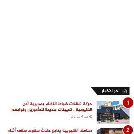
اخر الاخبار
حركة تنقلات ضباط النظام بمديرية أمن
القليوبية.. تعيينات جديدة للمأمورين ونوابهم
منذ 4 ساعات
محافظ القليوبية يتابع حادث سقوط سقف أثناء