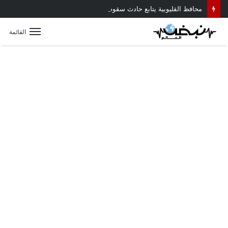
محافظ القليوبية يتابع حادث سقوط سقف أثناء إزالة مبنى مخالف بطوخ ويوجه بصرف إعانة عاجلة لأسرة العامل المتوفى
القائمة