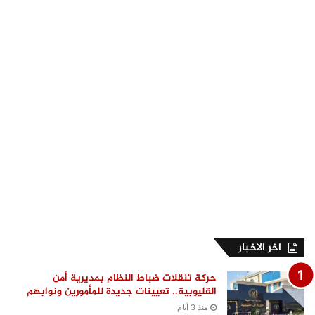
اخر الاخبار
حركة تنقلات ضباط النظام بمديرية أمن
القليوبية.. تعيينات جديدة للمأمورين ونوابهم
منذ 3 أيام