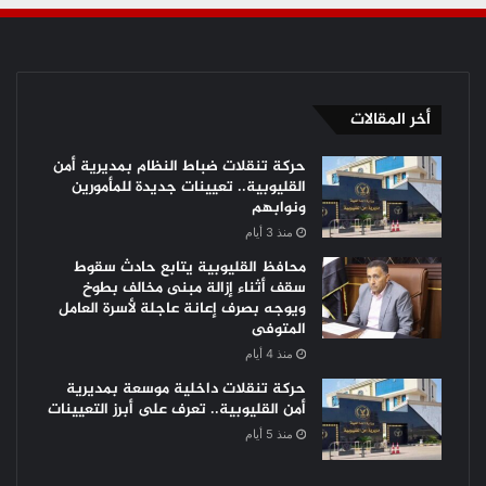
أخر المقالات
حركة تنقلات ضباط النظام بمديرية أمن
القليوبية.. تعيينات جديدة للمأمورين
ونوابهم
منذ 3 أيام
محافظ القليوبية يتابع حادث سقوط
سقف أثناء إزالة مبنى مخالف بطوخ
ويوجه بصرف إعانة عاجلة لأسرة العامل
المتوفى
منذ 4 أيام
حركة تنقلات داخلية موسعة بمديرية
أمن القليوبية.. تعرف على أبرز التعيينات
منذ 5 أيام