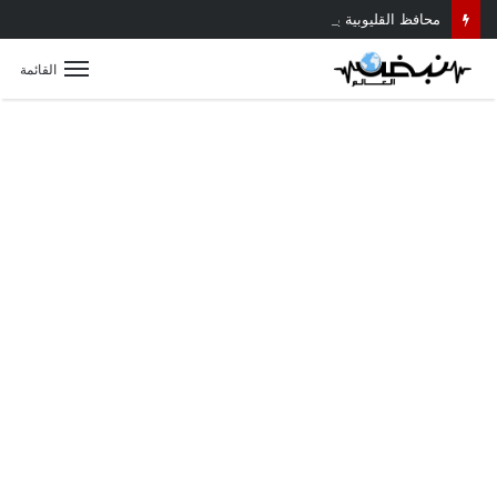
محافظ القليوبية يتابع حادث سقوط سقف أثناء إزالة مبنى مخالف بطوخ ويوجه بصرف إعانة عاجلة لأسرة العامل المتوفى
القائمة