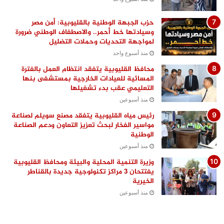
حزب الجبهة الوطنية بالقليوبية: أمن مصر
وسيادتها خط أحمر.. والاصطفاف الوطني ضرورة
لمواجهة التحديات وحملات التضليل
منذ أسبوع واحد
محافظ القليوبية يتفقد انتظام العمل بالفترة
المسائية للعيادات الخارجية بمستشفى بنها
التعليمي عقب بدء تشغيلها
منذ أسبوعين
رئيس مياه القليوبية يتفقد مصنع سويلم لصناعة
مواسير الفخار لبحث تعزيز التعاون ودعم الصناعة
الوطنية
منذ أسبوعين
وزيرة التنمية المحلية والبيئة ومحافظ القليوبية
يفتتحان 3 مراكز تكنولوجية جديدة بالقناطر
الخيرية
منذ أسبوعين