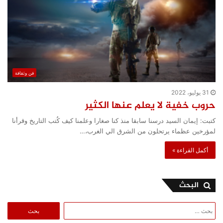
فن وثقافة
31 يوليو، 2022
حروب خفية لا يعلم عنها الكثير
كتبت: إيمان السيد درسنا سابقا منذ كنا صغارا وعلمنا كيف كُتب التاريخ وقرأنا
لمؤرخين عظماء يرتحلون من الشرق الي الغرب،…
أكمل القراءة »
البحث
البحث
عن: