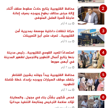
محافظ القليوبية يتابع حادث سقوط سقف أثناء
إزالة مبنى مخالف بطوخ ويوجه بصرف إعانة
عاجلة لأسرة العامل المتوفى
منذ 4 أيام
حركة تنقلات داخلية موسعة بمديرية أمن
القليوبية.. تعرف على أبرز التعيينات
منذ 5 أيام
استعدادًا للعيد القومي للقليوبية.. رئيس مدينة
بنها يتابع أعمال التطوير والتجميل لظهور المدينة
في أبهى صورها
منذ 7 أيام
محافظ القليوبية يبدأ جولته بشبين القناطر
بتفقد موقف السيارات ويوجه بإعداد خطة شاملة
لتطويره
منذ 7 أيام
فحص شكوى بشأن بناء في مجول.. والمعاينة
تؤكد سلامة الترخيص ومتابعة التنفيذ ميدانيًا
منذ أسبوع واحد