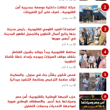
حركة تنقلات داخلية موسعة بمديرية أمن
القليوبية.. تعرف على أبرز التعيينات
منذ يومين
استعدادًا للعيد القومي للقليوبية.. رئيس مدينة
بنها يتابع أعمال التطوير والتجميل لظهور المدينة
في أبهى صورها
منذ 4 أيام
محافظ القليوبية يبدأ جولته بشبين القناطر
بتفقد موقف السيارات ويوجه بإعداد خطة شاملة
لتطويره
منذ 4 أيام
فحص شكوى بشأن بناء في مجول.. والمعاينة
تؤكد سلامة الترخيص ومتابعة التنفيذ ميدانيًا
منذ 6 أيام
حزب الجبهة الوطنية بالقليوبية: أمن مصر
وسيادتها خط أحمر.. والاصطفاف الوطني ضرورة
لمواجهة التحديات وحملات التضليل