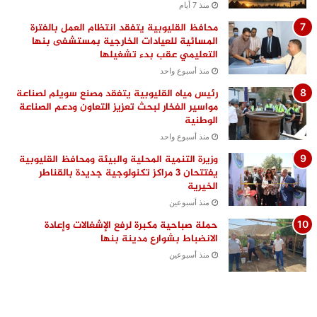
منذ 7 أيام
محافظ القليوبية يتفقد انتظام العمل بالفترة
المسائية للعيادات الخارجية بمستشفى بنها
التعليمي عقب بدء تشغيلها
منذ أسبوع واحد
رئيس مياه القليوبية يتفقد مصنع سويلم لصناعة
مواسير الفخار لبحث تعزيز التعاون ودعم الصناعة
الوطنية
منذ أسبوع واحد
وزيرة التنمية المحلية والبيئة ومحافظ القليوبية
يفتتحان 3 مراكز تكنولوجية جديدة بالقناطر
الخيرية
منذ أسبوعين
حملة صباحية مكبرة لرفع الإشغالات وإعادة
الانضباط بشوارع مدينة بنها
منذ أسبوعين