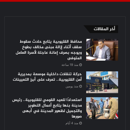
أخر المقالات
محافظ القليوبية يتابع حادث سقوط
سقف أثناء إزالة مبنى مخالف بطوخ
ويوجه بصرف إعانة عاجلة لأسرة العامل
المتوفى
منذ 19 ساعة
حركة تنقلات داخلية موسعة بمديرية
أمن القليوبية.. تعرف على أبرز التعيينات
منذ يومين
استعدادًا للعيد القومي للقليوبية.. رئيس
مدينة بنها يتابع أعمال التطوير
والتجميل لظهور المدينة في أبهى
صورها
منذ 4 أيام