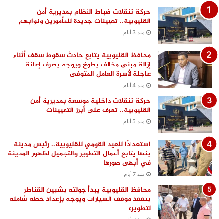
حركة تنقلات ضباط النظام بمديرية أمن
القليوبية.. تعيينات جديدة للمأمورين ونوابهم
منذ 3 أيام
محافظ القليوبية يتابع حادث سقوط سقف أثناء
إزالة مبنى مخالف بطوخ ويوجه بصرف إعانة
عاجلة لأسرة العامل المتوفى
منذ 4 أيام
حركة تنقلات داخلية موسعة بمديرية أمن
القليوبية.. تعرف على أبرز التعيينات
منذ 5 أيام
استعدادًا للعيد القومي للقليوبية.. رئيس مدينة
بنها يتابع أعمال التطوير والتجميل لظهور المدينة
في أبهى صورها
منذ 7 أيام
محافظ القليوبية يبدأ جولته بشبين القناطر
بتفقد موقف السيارات ويوجه بإعداد خطة شاملة
لتطويره