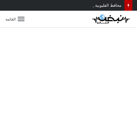
محافظ القليوبية يتابع حادث سقوط سقف أثناء إزالة مبنى مخالف بطوخ ويوجه بصرف إعانة عاجلة لأسرة العامل المتوفى
القائمة