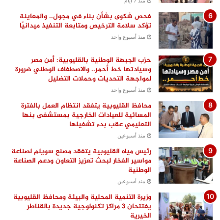
منذ 7 أيام
فحص شكوى بشأن بناء في مجول.. والمعاينة
تؤكد سلامة الترخيص ومتابعة التنفيذ ميدانيًا
منذ أسبوع واحد
حزب الجبهة الوطنية بالقليوبية: أمن مصر
وسيادتها خط أحمر.. والاصطفاف الوطني ضرورة
لمواجهة التحديات وحملات التضليل
منذ أسبوع واحد
محافظ القليوبية يتفقد انتظام العمل بالفترة
المسائية للعيادات الخارجية بمستشفى بنها
التعليمي عقب بدء تشغيلها
منذ أسبوعين
رئيس مياه القليوبية يتفقد مصنع سويلم لصناعة
مواسير الفخار لبحث تعزيز التعاون ودعم الصناعة
الوطنية
منذ أسبوعين
وزيرة التنمية المحلية والبيئة ومحافظ القليوبية
يفتتحان 3 مراكز تكنولوجية جديدة بالقناطر
الخيرية