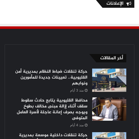
الإعلانات
أخر المقالات
حركة تنقلات ضباط النظام بمديرية أمن
القليوبية.. تعيينات جديدة للمأمورين
ونوابهم
منذ 3 أيام
محافظ القليوبية يتابع حادث سقوط
سقف أثناء إزالة مبنى مخالف بطوخ
ويوجه بصرف إعانة عاجلة لأسرة العامل
المتوفى
منذ 4 أيام
حركة تنقلات داخلية موسعة بمديرية