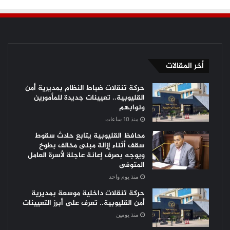
أخر المقالات
حركة تنقلات ضباط النظام بمديرية أمن
القليوبية.. تعيينات جديدة للمأمورين
ونوابهم
منذ 10 ساعات
محافظ القليوبية يتابع حادث سقوط
سقف أثناء إزالة مبنى مخالف بطوخ
ويوجه بصرف إعانة عاجلة لأسرة العامل
المتوفى
منذ يوم واحد
حركة تنقلات داخلية موسعة بمديرية
أمن القليوبية.. تعرف على أبرز التعيينات
منذ يومين