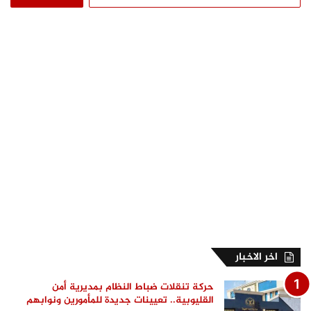
عن:
اخر الاخبار
حركة تنقلات ضباط النظام بمديرية أمن
القليوبية.. تعيينات جديدة للمأمورين ونوابهم