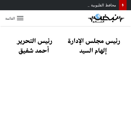
محافظ القليوبية يتابع حادث سقوط سقف أثناء إزالة مبنى مخالف بطوخ ويوجه بصرف إعانة عاجلة لأسرة العامل المتوفى
القائمة