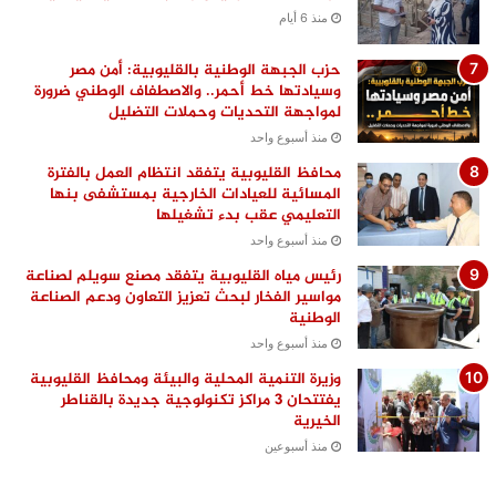
منذ 6 أيام
حزب الجبهة الوطنية بالقليوبية: أمن مصر
وسيادتها خط أحمر.. والاصطفاف الوطني ضرورة
لمواجهة التحديات وحملات التضليل
منذ أسبوع واحد
محافظ القليوبية يتفقد انتظام العمل بالفترة
المسائية للعيادات الخارجية بمستشفى بنها
التعليمي عقب بدء تشغيلها
منذ أسبوع واحد
رئيس مياه القليوبية يتفقد مصنع سويلم لصناعة
مواسير الفخار لبحث تعزيز التعاون ودعم الصناعة
الوطنية
منذ أسبوع واحد
وزيرة التنمية المحلية والبيئة ومحافظ القليوبية
يفتتحان 3 مراكز تكنولوجية جديدة بالقناطر
الخيرية
منذ أسبوعين