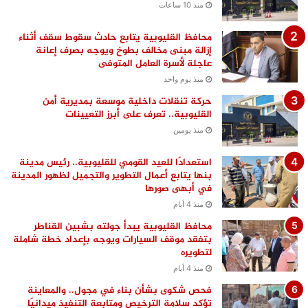
منذ 10 ساعات
محافظ القليوبية يتابع حادث سقوط سقف أثناء
إزالة مبنى مخالف بطوخ ويوجه بصرف إعانة
عاجلة لأسرة العامل المتوفى
منذ يوم واحد
حركة تنقلات داخلية موسعة بمديرية أمن
القليوبية.. تعرف على أبرز التعيينات
منذ يومين
استعدادًا للعيد القومي للقليوبية.. رئيس مدينة
بنها يتابع أعمال التطوير والتجميل لظهور المدينة
في أبهى صورها
منذ 4 أيام
محافظ القليوبية يبدأ جولته بشبين القناطر
بتفقد موقف السيارات ويوجه بإعداد خطة شاملة
لتطويره
منذ 4 أيام
فحص شكوى بشأن بناء في مجول.. والمعاينة
تؤكد سلامة الترخيص ومتابعة التنفيذ ميدانيًا