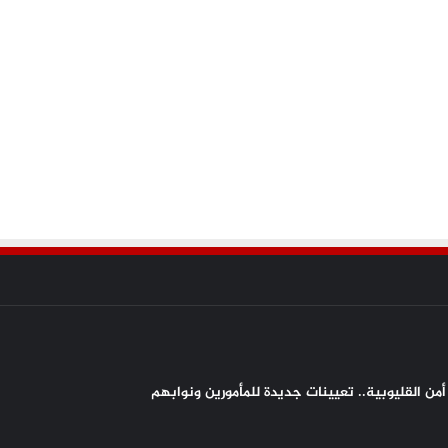
من القليوبية.. تعيينات جديدة للمأمورين ونوابهم