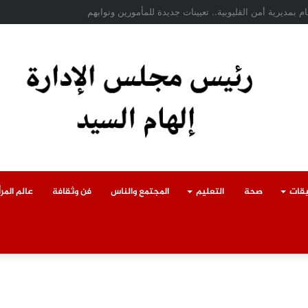
حادث سقوط سقف أثناء إزالة مبنى مخالف بطوخ ويوجه بصرف إعانة عاجلة لأسرة الع
يقات
صحة
التعليم
المجتمع والناس
فن وثقافة
عالم المرأ