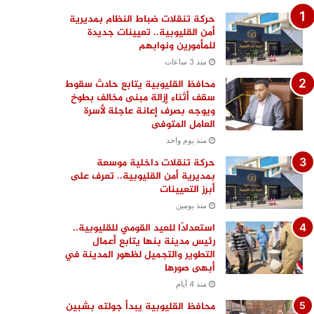
حركة تنقلات ضباط النظام بمديرية
أمن القليوبية.. تعيينات جديدة
للمأمورين ونوابهم
منذ 3 ساعات
محافظ القليوبية يتابع حادث سقوط
سقف أثناء إزالة مبنى مخالف بطوخ
ويوجه بصرف إعانة عاجلة لأسرة
العامل المتوفى
منذ يوم واحد
حركة تنقلات داخلية موسعة
بمديرية أمن القليوبية.. تعرف على
أبرز التعيينات
منذ يومين
استعدادًا للعيد القومي للقليوبية..
رئيس مدينة بنها يتابع أعمال
التطوير والتجميل لظهور المدينة في
أبهى صورها
منذ 4 أيام
محافظ القليوبية يبدأ جولته بشبين