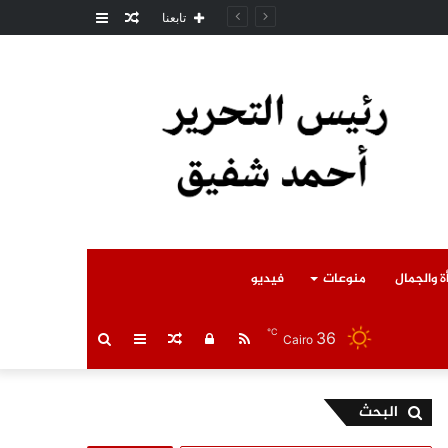
مقال
عمود
امل المتوفى
تابعنا
عشوائي
جانبي
ة والجمال
منوعات
فيديو
℃
36
RSS
تسجيل
مقال
عمود
بحث
Cairo
الدخول
عشوائي
جانبي
عن
البحث