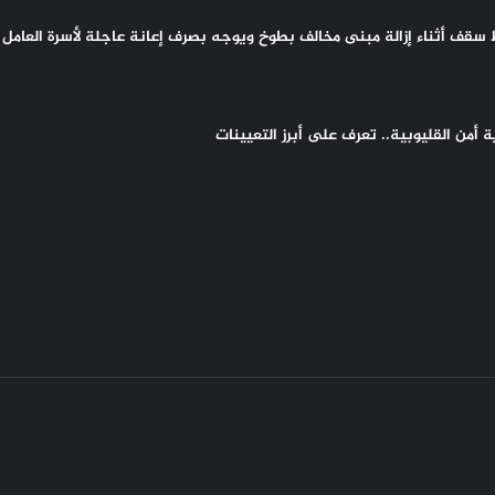
سقف أثناء إزالة مبنى مخالف بطوخ ويوجه بصرف إعانة عاجلة لأسرة العامل 
أمن القليوبية.. تعرف على أبرز التعيينات