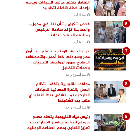
القناطر بتفقد موقف السيارات ويوجه
بإعداد خطة شاملة لتطويره
منذ 4 أيام
فحص شكوى بشأن بناء في مجول..
والمعاينة تؤكد سلامة الترخيص
ومتابعة التنفيذ ميدانيًا
منذ 6 أيام
حزب الجبهة الوطنية بالقليوبية: أمن
مصر وسيادتها خط أحمر.. والاصطفاف
الوطني ضرورة لمواجهة التحديات
وحملات التضليل
منذ أسبوع واحد
محافظ القليوبية يتفقد انتظام
العمل بالفترة المسائية للعيادات
الخارجية بمستشفى بنها التعليمي
عقب بدء تشغيلها
منذ أسبوع واحد
رئيس مياه القليوبية يتفقد مصنع
سويلم لصناعة مواسير الفخار لبحث
تعزيز التعاون ودعم الصناعة الوطنية