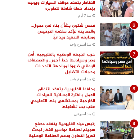
القناطر بتفقد موقف السيارات ويوجه
بإعداد خطة شاملة لتطويره
منذ 7 أيام
فحص شكوى بشأن بناء في مجول..
والمعاينة تؤكد سلامة الترخيص
ومتابعة التنفيذ ميدانيًا
منذ أسبوع واحد
حزب الجبهة الوطنية بالقليوبية: أمن
مصر وسيادتها خط أحمر.. والاصطفاف
الوطني ضرورة لمواجهة التحديات
وحملات التضليل
منذ أسبوع واحد
محافظ القليوبية يتفقد انتظام
العمل بالفترة المسائية للعيادات
الخارجية بمستشفى بنها التعليمي
عقب بدء تشغيلها
منذ أسبوعين
رئيس مياه القليوبية يتفقد مصنع
سويلم لصناعة مواسير الفخار لبحث
تعزيز التعاون ودعم الصناعة الوطنية