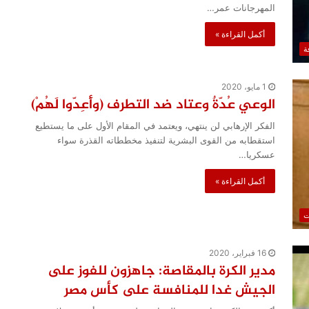
المهرجانات عمر…
أكمل القراءة »
ة
1 مايو، 2020
الوعي عُدّةٌ وعتاد ضد التطرف (وأَعِدّوا لَهُمْ)
الفكر الإرهابي لن ينتهي، ويعتمد في المقام الأول على ما يستطيع
استقطابه من القوى البشرية لتنفيذ مخططاته القذرة سواء
عسكريا…
أكمل القراءة »
ت
16 فبراير، 2020
مدير الكرة بالمقاصة: جاهزون للفوز على
الجيش غدا للمنافسة على كأس مصر