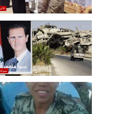
الأخب
منوعا