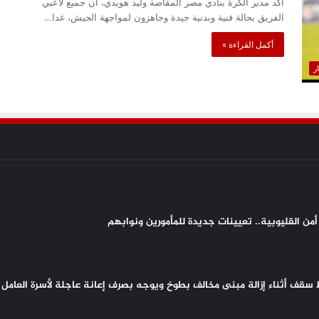
أكد مدير الكرة بنادي مصر المقاصة وليد هويدي، أن جميع لاعبي
الفريق بحالة فنية وبدنية جيدة وجاهزون لمواجهة الجيش، غدا…
أكمل القراءة »
ار
من القليوبية.. تعيينات جديدة للمأمورين ونوابهم
سقف أثناء إزالة مبنى مخالف بطوخ ويوجه بصرف إعانة عاجلة لأسرة العامل 