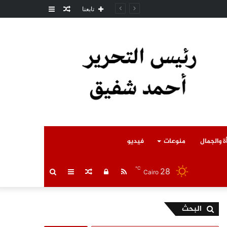
مقال
عمود
ل المتوفى
تابعنا
عشوائي
جانبي
ة والجمال
منوعات
فيديو
℃
28
RSS
تسجيل
مقال
عمود
بحث
Cairo
الدخول
عشوائي
جانبي
عن
البحث