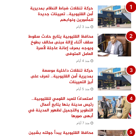
حركة تنقلات ضباط النظام بمديرية
أمن القليوبية.. تعيينات جديدة
للمأمورين ونوابهم
منذ 3 أيام
محافظ القليوبية يتابع حادث سقوط
سقف أثناء إزالة مبنى مخالف بطوخ
ويوجه بصرف إعانة عاجلة لأسرة
العامل المتوفى
منذ 4 أيام
حركة تنقلات داخلية موسعة
بمديرية أمن القليوبية.. تعرف على
أبرز التعيينات
منذ 5 أيام
استعدادًا للعيد القومي للقليوبية..
رئيس مدينة بنها يتابع أعمال
التطوير والتجميل لظهور المدينة في
أبهى صورها
منذ 7 أيام
محافظ القليوبية يبدأ جولته بشبين