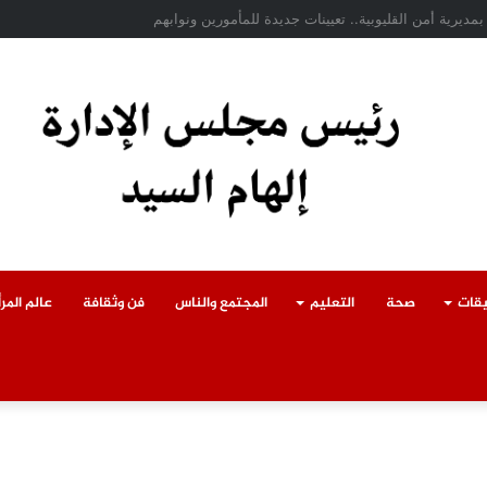
دث سقوط سقف أثناء إزالة مبنى مخالف بطوخ ويوجه بصرف إعانة عاجلة لأسرة العام
يقات
صحة
التعليم
المجتمع والناس
فن وثقافة
عالم المرأ