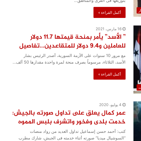
بتوزيعها فى القرى والمناطق…
ار
أكمل القراءة »
16 مارس، 2021
” الأسد” يأمر بمنحة قيمتها 11.7 دولار
للعاملين و9.4 دولار للمتقاعدين…تفاصيل
مع مرور 10 سنوات على الأزمة السورية، أصدر الرئيس بشار
الأسد، الثلاثاء، مرسوماً بصرف منحة لمرة واحدة مقدارها 50 ألف…
أكمل القراءة »
ت
4 يوليو، 2020
عمر كمال يعلق على تداول صورته بالجيش:
خدمت بلدى وفخور واتشرف بلبس المموه
كتب: أحمد حسن إسماعيل تداول العديد من رواد منصات
“السوشيال ميديا” صورته أثناء خدمته فى الجيش، شارك مطرب