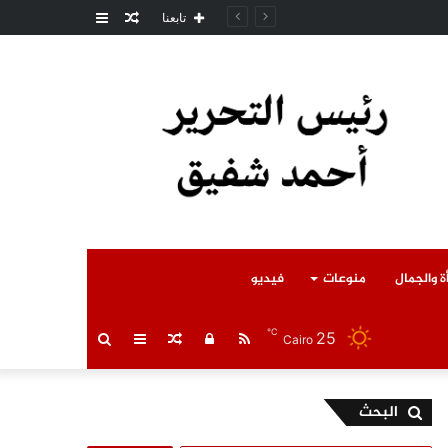
مقال
عمود
مل المتوفى
تابعنا
عشوائي
جانبي
ة والجمال
منوعات
فيديو
℃
25
RSS
تسجيل
مقال
عمود
بحث
Cairo
الدخول
عشوائي
جانبي
عن
البحث