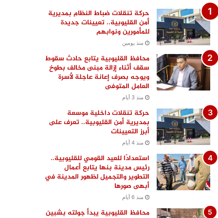
حركة تنقلات ضباط النظام بمديرية
أمن القليوبية.. تعيينات جديدة
للمأمورين ونوابهم
منذ يومين
محافظ القليوبية يتابع حادث سقوط
سقف أثناء إزالة مبنى مخالف بطوخ
ويوجه بصرف إعانة عاجلة لأسرة
العامل المتوفى
منذ 3 أيام
حركة تنقلات داخلية موسعة
بمديرية أمن القليوبية.. تعرف على
أبرز التعيينات
منذ 4 أيام
استعدادًا للعيد القومي للقليوبية..
رئيس مدينة بنها يتابع أعمال
التطوير والتجميل لظهور المدينة في
أبهى صورها
منذ 6 أيام
محافظ القليوبية يبدأ جولته بشبين