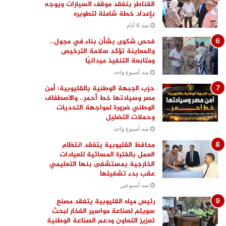
القناطر بتفقد موقف السيارات ويوجه
بإعداد خطة شاملة لتطويره
منذ 6 أيام
فحص شكوى بشأن بناء في مجول..
والمعاينة تؤكد سلامة الترخيص
ومتابعة التنفيذ ميدانيًا
منذ أسبوع واحد
حزب الجبهة الوطنية بالقليوبية: أمن
مصر وسيادتها خط أحمر.. والاصطفاف
الوطني ضرورة لمواجهة التحديات
وحملات التضليل
منذ أسبوع واحد
محافظ القليوبية يتفقد انتظام
العمل بالفترة المسائية للعيادات
الخارجية بمستشفى بنها التعليمي
عقب بدء تشغيلها
منذ أسبوعين
رئيس مياه القليوبية يتفقد مصنع
سويلم لصناعة مواسير الفخار لبحث
تعزيز التعاون ودعم الصناعة الوطنية