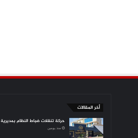
أخر المقالات
حركة تنقلات ضباط النظام بمديرية أ
منذ يومين