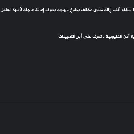
سقف أثناء إزالة مبنى مخالف بطوخ ويوجه بصرف إعانة عاجلة لأسرة العامل 
أمن القليوبية.. تعرف على أبرز التعيينات