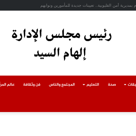
ادث سقوط سقف أثناء إزالة مبنى مخالف بطوخ ويوجه بصرف إعانة عاجلة لأسرة العا
يقات
صحة
التعليم
المجتمع والناس
فن وثقافة
عالم المرأ