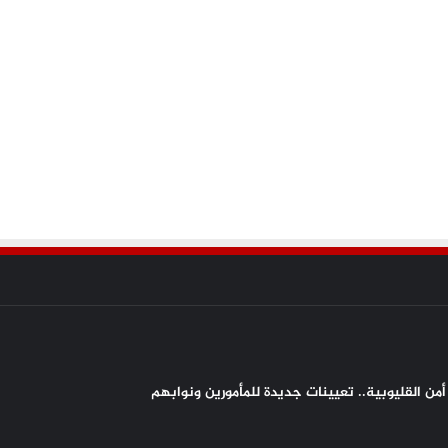
من القليوبية.. تعيينات جديدة للمأمورين ونوابهم