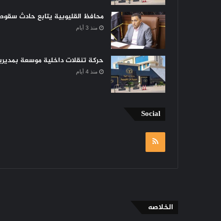
محافظ القليوبية يتابع حادث سقوط 
منذ 3 أيام
حركة تنقلات داخلية موسعة بمديرية 
منذ 4 أيام
Social
RSS
الخلاصه