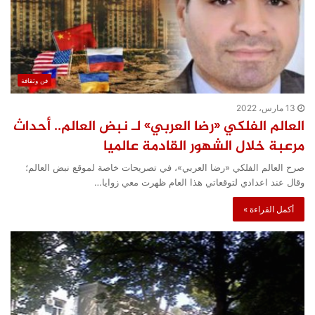
فن وثقافة
13 مارس، 2022
العالم الفلكي «رضا العربي» لـ نبض العالم.. أحداث
مرعبة خلال الشهور القادمة عالميا
صرح العالم الفلكي «رضا العربي»، في تصريحات خاصة لموقع نبض العالم؛
وقال عند اعدادي لتوقعاتي هذا العام ظهرت معي زوايا…
أكمل القراءة »