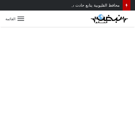
محافظ القليوبية يتابع حادث سقوط سقف أثناء إزالة مبنى مخالف بطوخ ويوجه بصرف إعانة عاجلة لأسرة العامل المتوفى
القائمة