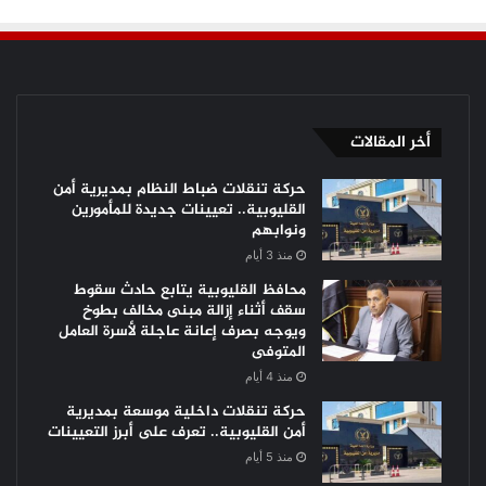
أخر المقالات
حركة تنقلات ضباط النظام بمديرية أمن
القليوبية.. تعيينات جديدة للمأمورين
ونوابهم
منذ 3 أيام
محافظ القليوبية يتابع حادث سقوط
سقف أثناء إزالة مبنى مخالف بطوخ
ويوجه بصرف إعانة عاجلة لأسرة العامل
المتوفى
منذ 4 أيام
حركة تنقلات داخلية موسعة بمديرية
أمن القليوبية.. تعرف على أبرز التعيينات
منذ 5 أيام