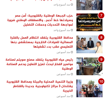
منذ أسبوع واحد
حزب الجبهة الوطنية بالقليوبية: أمن مصر
وسيادتها خط أحمر.. والاصطفاف الوطني ضرورة
لمواجهة التحديات وحملات التضليل
منذ أسبوع واحد
محافظ القليوبية يتفقد انتظام العمل بالفترة
المسائية للعيادات الخارجية بمستشفى بنها
التعليمي عقب بدء تشغيلها
منذ أسبوعين
رئيس مياه القليوبية يتفقد مصنع سويلم لصناعة
مواسير الفخار لبحث تعزيز التعاون ودعم الصناعة
الوطنية
منذ أسبوعين
وزيرة التنمية المحلية والبيئة ومحافظ القليوبية
يفتتحان 3 مراكز تكنولوجية جديدة بالقناطر
الخيرية
منذ أسبوعين