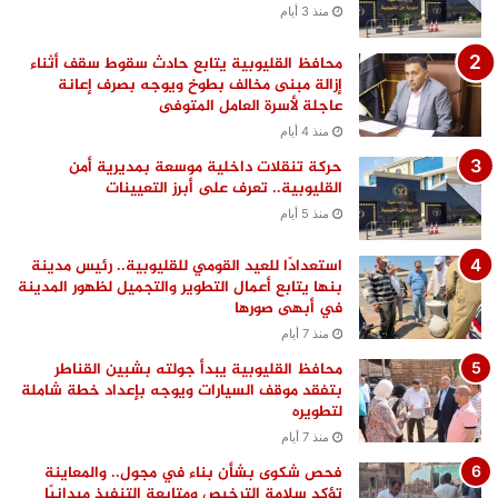
منذ 3 أيام
محافظ القليوبية يتابع حادث سقوط سقف أثناء
إزالة مبنى مخالف بطوخ ويوجه بصرف إعانة
عاجلة لأسرة العامل المتوفى
منذ 4 أيام
حركة تنقلات داخلية موسعة بمديرية أمن
القليوبية.. تعرف على أبرز التعيينات
منذ 5 أيام
استعدادًا للعيد القومي للقليوبية.. رئيس مدينة
بنها يتابع أعمال التطوير والتجميل لظهور المدينة
في أبهى صورها
منذ 7 أيام
محافظ القليوبية يبدأ جولته بشبين القناطر
بتفقد موقف السيارات ويوجه بإعداد خطة شاملة
لتطويره
منذ 7 أيام
فحص شكوى بشأن بناء في مجول.. والمعاينة
تؤكد سلامة الترخيص ومتابعة التنفيذ ميدانيًا