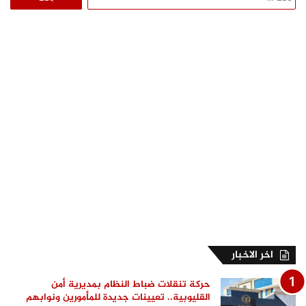
عن:
اخر الاخبار
حركة تنقلات ضباط النظام بمديرية أمن
القليوبية.. تعيينات جديدة للمأمورين ونوابهم