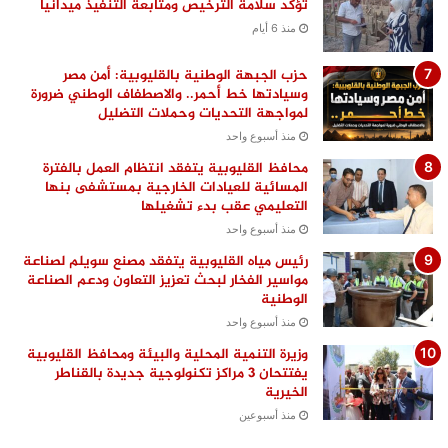
تؤكد سلامة الترخيص ومتابعة التنفيذ ميدانيًا
منذ 6 أيام
حزب الجبهة الوطنية بالقليوبية: أمن مصر
وسيادتها خط أحمر.. والاصطفاف الوطني ضرورة
لمواجهة التحديات وحملات التضليل
منذ أسبوع واحد
محافظ القليوبية يتفقد انتظام العمل بالفترة
المسائية للعيادات الخارجية بمستشفى بنها
التعليمي عقب بدء تشغيلها
منذ أسبوع واحد
رئيس مياه القليوبية يتفقد مصنع سويلم لصناعة
مواسير الفخار لبحث تعزيز التعاون ودعم الصناعة
الوطنية
منذ أسبوع واحد
وزيرة التنمية المحلية والبيئة ومحافظ القليوبية
يفتتحان 3 مراكز تكنولوجية جديدة بالقناطر
الخيرية
منذ أسبوعين