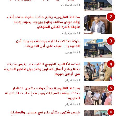
منذ 3 ساعات
محافظ القليوبية يتابع حادث سقوط سقف أثناء
إزالة مبنى مخالف بطوخ ويوجه بصرف إعانة
عاجلة لأسرة العامل المتوفى
منذ يوم واحد
حركة تنقلات داخلية موسعة بمديرية أمن
القليوبية.. تعرف على أبرز التعيينات
منذ يومين
استعدادًا للعيد القومي للقليوبية.. رئيس مدينة
بنها يتابع أعمال التطوير والتجميل لظهور المدينة
في أبهى صورها
منذ 4 أيام
محافظ القليوبية يبدأ جولته بشبين القناطر
بتفقد موقف السيارات ويوجه بإعداد خطة شاملة
لتطويره
منذ 4 أيام
فحص شكوى بشأن بناء في مجول.. والمعاينة