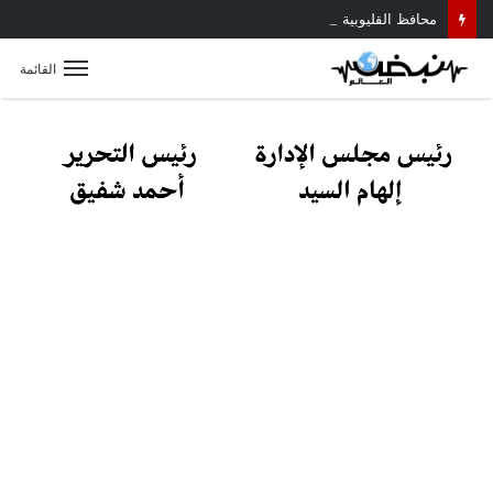
محافظ القليوبية يتابع حادث سقوط سقف أثناء إزالة مبنى مخالف بطوخ ويوجه بصرف إعانة عاجلة لأسرة العامل المتوفى
القائمة