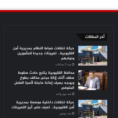
أخر المقالات
حركة تنقلات ضباط النظام بمديرية أمن
القليوبية.. تعيينات جديدة للمأمورين
ونوابهم
منذ 3 ساعات
محافظ القليوبية يتابع حادث سقوط
سقف أثناء إزالة مبنى مخالف بطوخ
ويوجه بصرف إعانة عاجلة لأسرة العامل
المتوفى
منذ يوم واحد
حركة تنقلات داخلية موسعة بمديرية
أمن القليوبية.. تعرف على أبرز التعيينات
منذ يومين