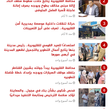
محافظ القليوبية يتابع حادث سقوط سقف أثناء
إزالة مبنى مخالف بطوخ ويوجه بصرف إعانة
عاجلة لأسرة العامل المتوفى
منذ 5 أيام
حركة تنقلات داخلية موسعة بمديرية أمن
القليوبية.. تعرف على أبرز التعيينات
منذ 6 أيام
استعدادًا للعيد القومي للقليوبية.. رئيس مدينة
بنها يتابع أعمال التطوير والتجميل لظهور المدينة
في أبهى صورها
منذ أسبوع واحد
محافظ القليوبية يبدأ جولته بشبين القناطر
بتفقد موقف السيارات ويوجه بإعداد خطة شاملة
لتطويره
منذ أسبوع واحد
فحص شكوى بشأن بناء في مجول.. والمعاينة
تؤكد سلامة الترخيص ومتابعة التنفيذ ميدانيًا
منذ أسبوع واحد