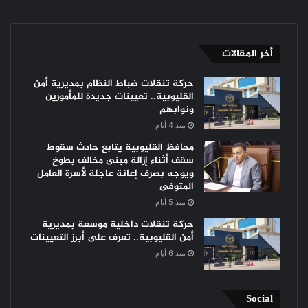
أخر المقالات
حركة تنقلات ضباط النظام بمديرية أمن
القليوبية.. تعيينات جديدة للمأمورين
ونوابهم
منذ 4 أيام
محافظ القليوبية يتابع حادث سقوط
سقف أثناء إزالة مبنى مخالف بطوخ
ويوجه بصرف إعانة عاجلة لأسرة العامل
المتوفى
منذ 5 أيام
حركة تنقلات داخلية موسعة بمديرية
أمن القليوبية.. تعرف على أبرز التعيينات
منذ 6 أيام
Social