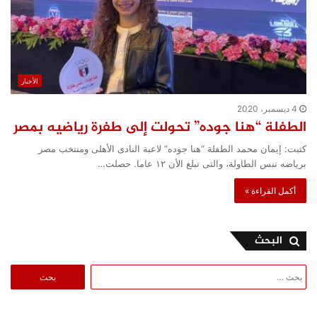
الأخبار
4 ديسمبر، 2020
الطفلة “هنا جوده” تحولت إلى طفرة رياضيه بمصر
كتبت: إيمان محمد الطفلة “هنا جوده” لاعبة النادى الأهلى ومنتخب مصر
برياضه تنس الطاولة، والتى تبلغ الأن ١٢ عاما. حصلت…
أكمل القراءة »
البحث
البحث
عن: