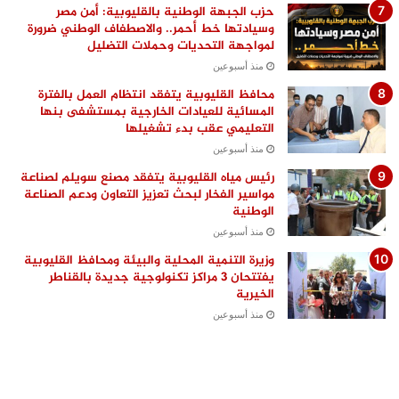
حزب الجبهة الوطنية بالقليوبية: أمن مصر
وسيادتها خط أحمر.. والاصطفاف الوطني ضرورة
لمواجهة التحديات وحملات التضليل
منذ أسبوعين
محافظ القليوبية يتفقد انتظام العمل بالفترة
المسائية للعيادات الخارجية بمستشفى بنها
التعليمي عقب بدء تشغيلها
منذ أسبوعين
رئيس مياه القليوبية يتفقد مصنع سويلم لصناعة
مواسير الفخار لبحث تعزيز التعاون ودعم الصناعة
الوطنية
منذ أسبوعين
وزيرة التنمية المحلية والبيئة ومحافظ القليوبية
يفتتحان 3 مراكز تكنولوجية جديدة بالقناطر
الخيرية
منذ أسبوعين