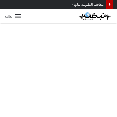
محافظ القليوبية يتابع حادث سقوط سقف أثناء إزالة مبنى مخالف بطوخ ويوجه بصرف إعانة عاجلة لأسرة العامل المتوفى
القائمة