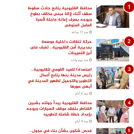
محافظ القليوبية يتابع حادث سقوط
سقف أثناء إزالة مبنى مخالف بطوخ
ويوجه بصرف إعانة عاجلة لأسرة
العامل المتوفى
منذ 11 ساعة
حركة تنقلات داخلية موسعة
بمديرية أمن القليوبية.. تعرف على
أبرز التعيينات
منذ يوم واحد
استعدادًا للعيد القومي للقليوبية..
رئيس مدينة بنها يتابع أعمال
التطوير والتجميل لظهور المدينة في
أبهى صورها
منذ 4 أيام
محافظ القليوبية يبدأ جولته بشبين
القناطر بتفقد موقف السيارات ويوجه
بإعداد خطة شاملة لتطويره
منذ 4 أيام
فحص شكوى بشأن بناء في مجول..