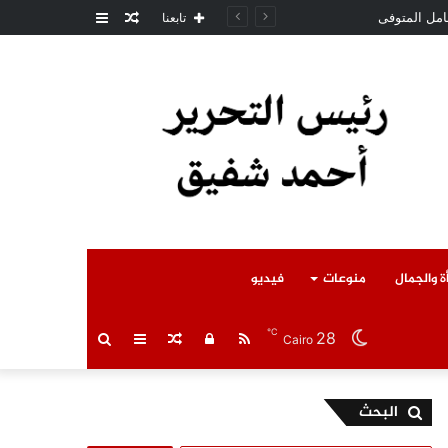
مقال
عمود
امل المتوفى
تابعنا
عشوائي
جانبي
ة والجمال
منوعات
فيديو
℃
28
RSS
تسجيل
مقال
عمود
بحث
Cairo
الدخول
عشوائي
جانبي
عن
البحث