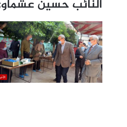
النائب حسين عشماو
الأخب