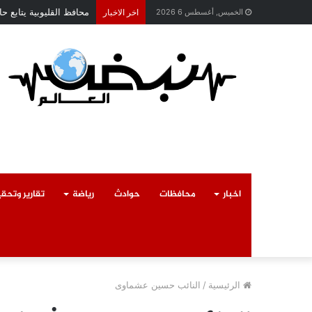
محافظ القليوبية يتابع 
الخميس, أغسطس 6 2026
اخر الاخبار
اخبار
محافظات
حوادث
رياضة
تقارير وتحق
الرئيسية
/
النائب حسين عشماوى