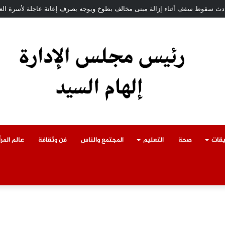
حادث سقوط سقف أثناء إزالة مبنى مخالف بطوخ ويوجه بصرف إعانة عاجلة لأسرة الع
يقات
صحة
التعليم
المجتمع والناس
فن وثقافة
عالم المرأ