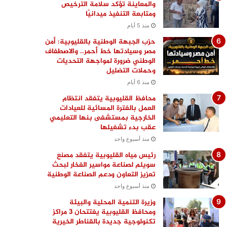
والمعاينة تؤكد سلامة الترخيص
ومتابعة التنفيذ ميدانيًا
منذ 5 أيام
حزب الجبهة الوطنية بالقليوبية: أمن
مصر وسيادتها خط أحمر.. والاصطفاف
الوطني ضرورة لمواجهة التحديات
وحملات التضليل
منذ 6 أيام
محافظ القليوبية يتفقد انتظام
العمل بالفترة المسائية للعيادات
الخارجية بمستشفى بنها التعليمي
عقب بدء تشغيلها
منذ أسبوع واحد
رئيس مياه القليوبية يتفقد مصنع
سويلم لصناعة مواسير الفخار لبحث
تعزيز التعاون ودعم الصناعة الوطنية
منذ أسبوع واحد
وزيرة التنمية المحلية والبيئة
ومحافظ القليوبية يفتتحان 3 مراكز
تكنولوجية جديدة بالقناطر الخيرية