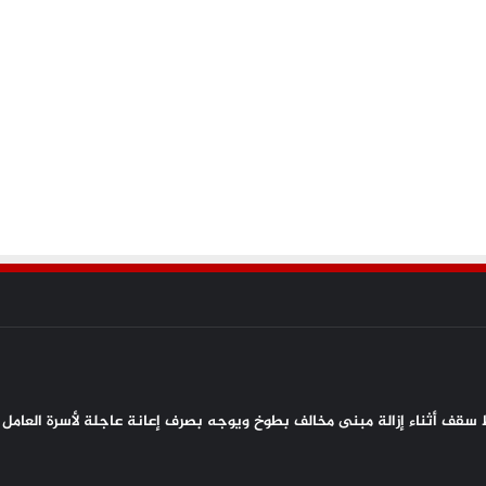
سقف أثناء إزالة مبنى مخالف بطوخ ويوجه بصرف إعانة عاجلة لأسرة العامل 