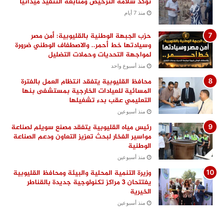
تؤكد سلامة الترخيص ومتابعة التنفيذ ميدانيًا
منذ 7 أيام
حزب الجبهة الوطنية بالقليوبية: أمن مصر
وسيادتها خط أحمر.. والاصطفاف الوطني ضرورة
لمواجهة التحديات وحملات التضليل
منذ أسبوع واحد
محافظ القليوبية يتفقد انتظام العمل بالفترة
المسائية للعيادات الخارجية بمستشفى بنها
التعليمي عقب بدء تشغيلها
منذ أسبوعين
رئيس مياه القليوبية يتفقد مصنع سويلم لصناعة
مواسير الفخار لبحث تعزيز التعاون ودعم الصناعة
الوطنية
منذ أسبوعين
وزيرة التنمية المحلية والبيئة ومحافظ القليوبية
يفتتحان 3 مراكز تكنولوجية جديدة بالقناطر
الخيرية
منذ أسبوعين