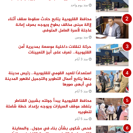
منذ يوم واحد
محافظ القليوبية يتابع حادث سقوط سقف أثناء
إزالة مبنى مخالف بطوخ ويوجه بصرف إعانة
عاجلة لأسرة العامل المتوفى
منذ يومين
حركة تنقلات داخلية موسعة بمديرية أمن
القليوبية.. تعرف على أبرز التعيينات
منذ 3 أيام
استعدادًا للعيد القومي للقليوبية.. رئيس مدينة
بنها يتابع أعمال التطوير والتجميل لظهور المدينة
في أبهى صورها
منذ 5 أيام
محافظ القليوبية يبدأ جولته بشبين القناطر
بتفقد موقف السيارات ويوجه بإعداد خطة شاملة
لتطويره
منذ 5 أيام
فحص شكوى بشأن بناء في مجول.. والمعاينة