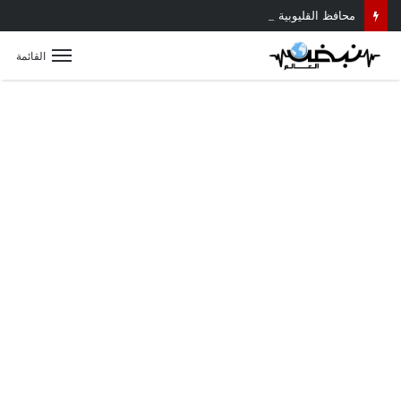
محافظ القليوبية يتابع حادث سقوط سقف أثناء إزالة مبنى مخالف بطوخ ويوجه بصرف إعانة عاجلة لأسرة العامل المتوفى
القائمة