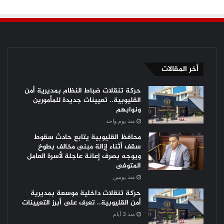
أخر المقالات
حركة تنقلات ضباط النظام بمديرية أمن
القليوبية.. تعيينات جديدة للمأمورين
ونوابهم
منذ يوم واحد
محافظ القليوبية يتابع حادث سقوط
سقف أثناء إزالة مبنى مخالف بطوخ
ويوجه بصرف إعانة عاجلة لأسرة العامل
المتوفى
منذ يومين
حركة تنقلات داخلية موسعة بمديرية
أمن القليوبية.. تعرف على أبرز التعيينات
منذ 3 أيام