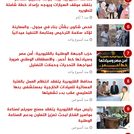
بتفقد موقف السيارات ويوجه بإعداد خطة شاملة
لتطويره
منذ 7 أيام
فحص شكوى بشأن بناء في مجول.. والمعاينة
تؤكد سلامة الترخيص ومتابعة التنفيذ ميدانيًا
منذ أسبوع واحد
حزب الجبهة الوطنية بالقليوبية: أمن مصر
وسيادتها خط أحمر.. والاصطفاف الوطني ضرورة
لمواجهة التحديات وحملات التضليل
منذ أسبوع واحد
محافظ القليوبية يتفقد انتظام العمل بالفترة
المسائية للعيادات الخارجية بمستشفى بنها
التعليمي عقب بدء تشغيلها
منذ أسبوعين
رئيس مياه القليوبية يتفقد مصنع سويلم لصناعة
مواسير الفخار لبحث تعزيز التعاون ودعم الصناعة
الوطنية
منذ أسبوعين