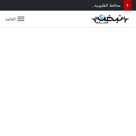
محافظ القليوبية يتابع حادث سقوط سقف أثناء إزالة مبنى مخالف بطوخ ويوجه بصرف إعانة عاجلة لأسرة العامل المتوفى
القائمة