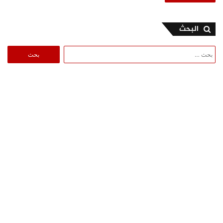
البحث
البحث
عن: