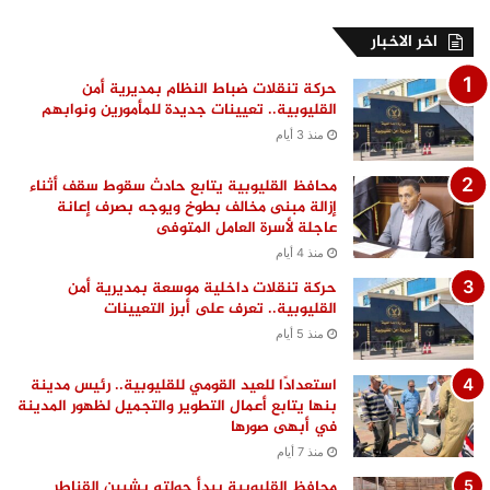
اخر الاخبار
حركة تنقلات ضباط النظام بمديرية أمن
القليوبية.. تعيينات جديدة للمأمورين ونوابهم
منذ 3 أيام
محافظ القليوبية يتابع حادث سقوط سقف أثناء
إزالة مبنى مخالف بطوخ ويوجه بصرف إعانة
عاجلة لأسرة العامل المتوفى
منذ 4 أيام
حركة تنقلات داخلية موسعة بمديرية أمن
القليوبية.. تعرف على أبرز التعيينات
منذ 5 أيام
استعدادًا للعيد القومي للقليوبية.. رئيس مدينة
بنها يتابع أعمال التطوير والتجميل لظهور المدينة
في أبهى صورها
منذ 7 أيام
محافظ القليوبية يبدأ جولته بشبين القناطر