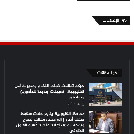
الإعلانات
أخر المقالات
حركة تنقلات ضباط النظام بمديرية أمن
القليوبية.. تعيينات جديدة للمأمورين
ونوابهم
منذ 3 أيام
محافظ القليوبية يتابع حادث سقوط
سقف أثناء إزالة مبنى مخالف بطوخ
ويوجه بصرف إعانة عاجلة لأسرة العامل
المتوفى