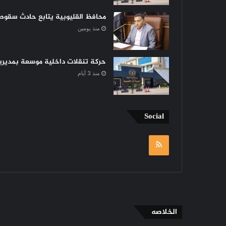
محافظ القليوبية يتابع حادث سقوط 
منذ يومين
حركة تنقلات داخلية موسعة بمديرية 
منذ 3 أيام
Social
RSS
الخلاصه