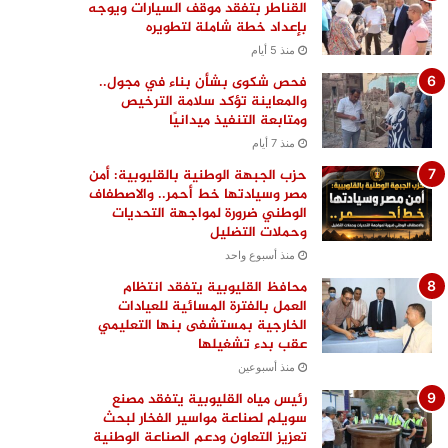
القناطر بتفقد موقف السيارات ويوجه
بإعداد خطة شاملة لتطويره
منذ 5 أيام
فحص شكوى بشأن بناء في مجول..
والمعاينة تؤكد سلامة الترخيص
ومتابعة التنفيذ ميدانيًا
منذ 7 أيام
حزب الجبهة الوطنية بالقليوبية: أمن
مصر وسيادتها خط أحمر.. والاصطفاف
الوطني ضرورة لمواجهة التحديات
وحملات التضليل
منذ أسبوع واحد
محافظ القليوبية يتفقد انتظام
العمل بالفترة المسائية للعيادات
الخارجية بمستشفى بنها التعليمي
عقب بدء تشغيلها
منذ أسبوعين
رئيس مياه القليوبية يتفقد مصنع
سويلم لصناعة مواسير الفخار لبحث
تعزيز التعاون ودعم الصناعة الوطنية