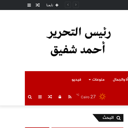
مقال
عمود
مل المتوفى
تابعنا
عشوائي
جانبي
ة والجمال
منوعات
فيديو
℃
27
RSS
تسجيل
مقال
عمود
بحث
Cairo
الدخول
عشوائي
جانبي
عن
البحث