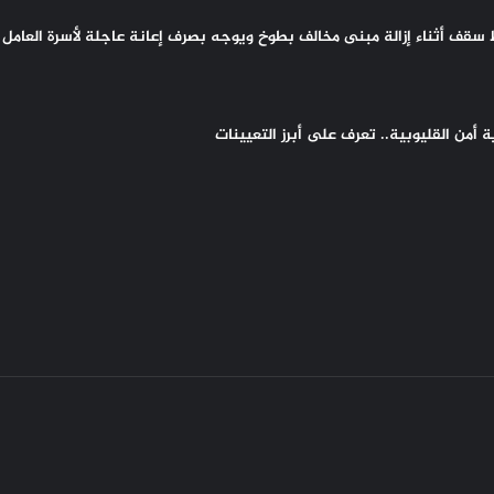
سقف أثناء إزالة مبنى مخالف بطوخ ويوجه بصرف إعانة عاجلة لأسرة العامل 
أمن القليوبية.. تعرف على أبرز التعيينات