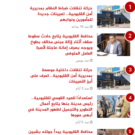
حركة تنقلات ضباط النظام بمديرية
أمن القليوبية.. تعيينات جديدة
للمأمورين ونوابهم
منذ 19 ساعة
محافظ القليوبية يتابع حادث سقوط
سقف أثناء إزالة مبنى مخالف بطوخ
ويوجه بصرف إعانة عاجلة لأسرة
العامل المتوفى
منذ يومين
حركة تنقلات داخلية موسعة
بمديرية أمن القليوبية.. تعرف على
أبرز التعيينات
منذ 3 أيام
استعدادًا للعيد القومي للقليوبية..
رئيس مدينة بنها يتابع أعمال
التطوير والتجميل لظهور المدينة في
أبهى صورها
منذ 5 أيام
محافظ القليوبية يبدأ جولته بشبين