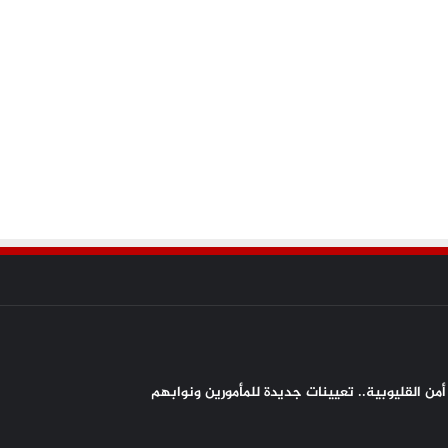
من القليوبية.. تعيينات جديدة للمأمورين ونوابهم