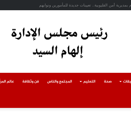
ادث سقوط سقف أثناء إزالة مبنى مخالف بطوخ ويوجه بصرف إعانة عاجلة لأسرة العا
يقات
صحة
التعليم
المجتمع والناس
فن وثقافة
عالم المرأ