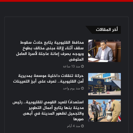
أخر المقالات
محافظ القليوبية يتابع حادث سقوط
سقف أثناء إزالة مبنى مخالف بطوخ
ويوجه بصرف إعانة عاجلة لأسرة العامل
المتوفى
منذ 13 ساعة
حركة تنقلات داخلية موسعة بمديرية
أمن القليوبية.. تعرف على أبرز التعيينات
منذ يوم واحد
استعدادًا للعيد القومي للقليوبية.. رئيس
مدينة بنها يتابع أعمال التطوير
والتجميل لظهور المدينة في أبهى
صورها
منذ 4 أيام