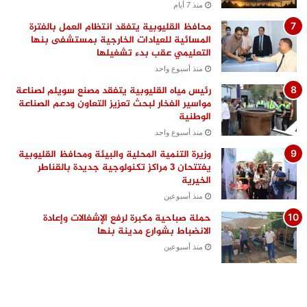
منذ 7 أيام
محافظ القليوبية يتفقد انتظام العمل بالفترة
المسائية للعيادات الخارجية بمستشفى بنها
التعليمي عقب بدء تشغيلها
منذ أسبوع واحد
رئيس مياه القليوبية يتفقد مصنع سويلم لصناعة
مواسير الفخار لبحث تعزيز التعاون ودعم الصناعة
الوطنية
منذ أسبوع واحد
وزيرة التنمية المحلية والبيئة ومحافظ القليوبية
يفتتحان 3 مراكز تكنولوجية جديدة بالقناطر
الخيرية
منذ أسبوعين
حملة صباحية مكبرة لرفع الإشغالات وإعادة
الانضباط بشوارع مدينة بنها
منذ أسبوعين