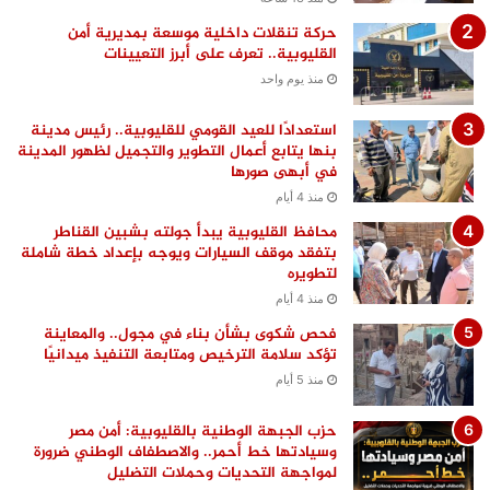
حركة تنقلات داخلية موسعة بمديرية أمن
القليوبية.. تعرف على أبرز التعيينات
منذ يوم واحد
استعدادًا للعيد القومي للقليوبية.. رئيس مدينة
بنها يتابع أعمال التطوير والتجميل لظهور المدينة
في أبهى صورها
منذ 4 أيام
محافظ القليوبية يبدأ جولته بشبين القناطر
بتفقد موقف السيارات ويوجه بإعداد خطة شاملة
لتطويره
منذ 4 أيام
فحص شكوى بشأن بناء في مجول.. والمعاينة
تؤكد سلامة الترخيص ومتابعة التنفيذ ميدانيًا
منذ 5 أيام
حزب الجبهة الوطنية بالقليوبية: أمن مصر
وسيادتها خط أحمر.. والاصطفاف الوطني ضرورة
لمواجهة التحديات وحملات التضليل