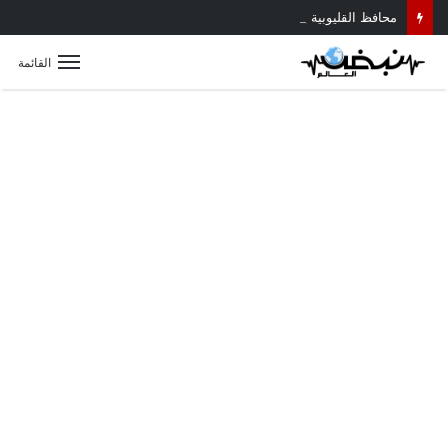
محافظ القليوبية يتابع حادث سقوط سقف أثناء إزالة مبنى مخالف بطوخ ويوجه بصرف إعانة عاجلة لأسرة العامل المتوفى
القائمة