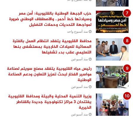
حزب الجبهة الوطنية بالقليوبية: أمن مصر
وسيادتها خط أحمر.. والاصطفاف الوطني ضرورة
لمواجهة التحديات وحملات التضليل
منذ أسبوع واحد
محافظ القليوبية يتفقد انتظام العمل بالفترة
المسائية للعيادات الخارجية بمستشفى بنها
التعليمي عقب بدء تشغيلها
منذ أسبوعين
رئيس مياه القليوبية يتفقد مصنع سويلم لصناعة
مواسير الفخار لبحث تعزيز التعاون ودعم الصناعة
الوطنية
منذ أسبوعين
وزيرة التنمية المحلية والبيئة ومحافظ القليوبية
يفتتحان 3 مراكز تكنولوجية جديدة بالقناطر
الخيرية
منذ أسبوعين