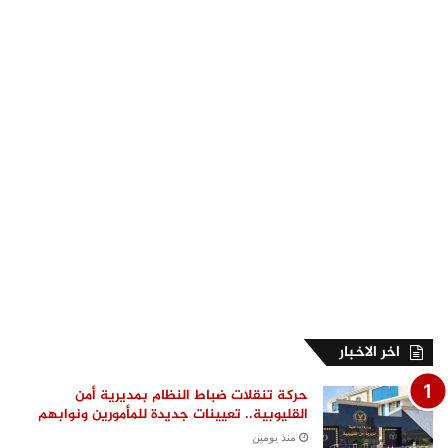
اخر الاخبار
حركة تنقلات ضباط النظام بمديرية أمن
القليوبية.. تعيينات جديدة للمأمورين ونوابهم
منذ يومين