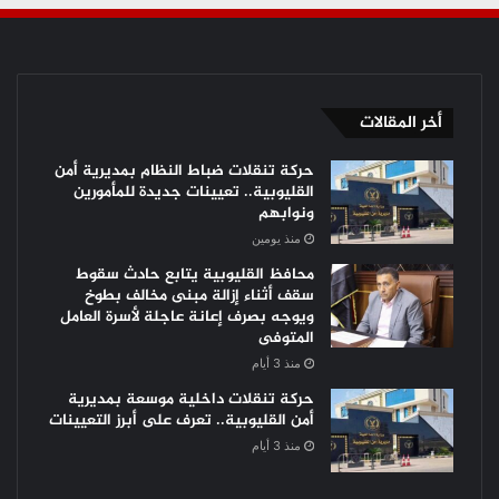
أخر المقالات
حركة تنقلات ضباط النظام بمديرية أمن
القليوبية.. تعيينات جديدة للمأمورين
ونوابهم
منذ يومين
محافظ القليوبية يتابع حادث سقوط
سقف أثناء إزالة مبنى مخالف بطوخ
ويوجه بصرف إعانة عاجلة لأسرة العامل
المتوفى
منذ 3 أيام
حركة تنقلات داخلية موسعة بمديرية
أمن القليوبية.. تعرف على أبرز التعيينات
منذ 3 أيام