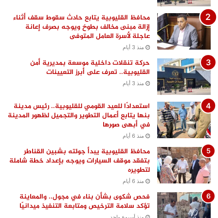
محافظ القليوبية يتابع حادث سقوط سقف أثناء
إزالة مبنى مخالف بطوخ ويوجه بصرف إعانة
عاجلة لأسرة العامل المتوفى
منذ 3 أيام
حركة تنقلات داخلية موسعة بمديرية أمن
القليوبية.. تعرف على أبرز التعيينات
منذ 3 أيام
استعدادًا للعيد القومي للقليوبية.. رئيس مدينة
بنها يتابع أعمال التطوير والتجميل لظهور المدينة
في أبهى صورها
منذ 6 أيام
محافظ القليوبية يبدأ جولته بشبين القناطر
بتفقد موقف السيارات ويوجه بإعداد خطة شاملة
لتطويره
منذ 6 أيام
فحص شكوى بشأن بناء في مجول.. والمعاينة
تؤكد سلامة الترخيص ومتابعة التنفيذ ميدانيًا
منذ أسبوع واحد