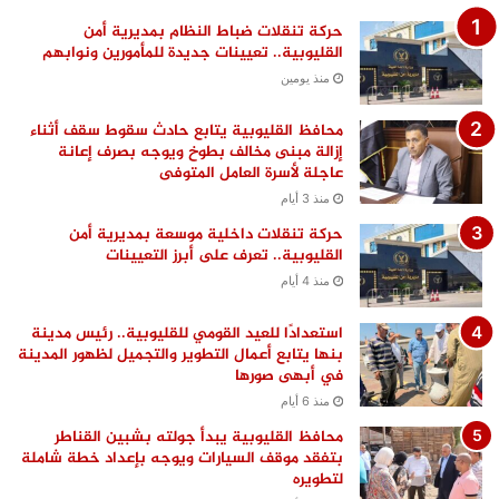
حركة تنقلات ضباط النظام بمديرية أمن
القليوبية.. تعيينات جديدة للمأمورين ونوابهم
منذ يومين
محافظ القليوبية يتابع حادث سقوط سقف أثناء
إزالة مبنى مخالف بطوخ ويوجه بصرف إعانة
عاجلة لأسرة العامل المتوفى
منذ 3 أيام
حركة تنقلات داخلية موسعة بمديرية أمن
القليوبية.. تعرف على أبرز التعيينات
منذ 4 أيام
استعدادًا للعيد القومي للقليوبية.. رئيس مدينة
بنها يتابع أعمال التطوير والتجميل لظهور المدينة
في أبهى صورها
منذ 6 أيام
محافظ القليوبية يبدأ جولته بشبين القناطر
بتفقد موقف السيارات ويوجه بإعداد خطة شاملة
لتطويره