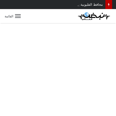
محافظ القليوبية يتابع حادث سقوط سقف أثناء إزالة مبنى مخالف بطوخ ويوجه بصرف إعانة عاجلة لأسرة العامل المتوفى
القائمة