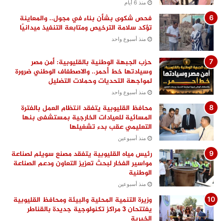
منذ 6 أيام
فحص شكوى بشأن بناء في مجول.. والمعاينة
تؤكد سلامة الترخيص ومتابعة التنفيذ ميدانيًا
منذ أسبوع واحد
حزب الجبهة الوطنية بالقليوبية: أمن مصر
وسيادتها خط أحمر.. والاصطفاف الوطني ضرورة
لمواجهة التحديات وحملات التضليل
منذ أسبوع واحد
محافظ القليوبية يتفقد انتظام العمل بالفترة
المسائية للعيادات الخارجية بمستشفى بنها
التعليمي عقب بدء تشغيلها
منذ أسبوعين
رئيس مياه القليوبية يتفقد مصنع سويلم لصناعة
مواسير الفخار لبحث تعزيز التعاون ودعم الصناعة
الوطنية
منذ أسبوعين
وزيرة التنمية المحلية والبيئة ومحافظ القليوبية
يفتتحان 3 مراكز تكنولوجية جديدة بالقناطر
الخيرية