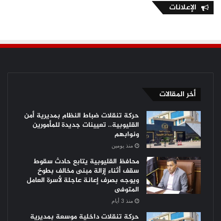
الإعلانات
أخر المقالات
حركة تنقلات ضباط النظام بمديرية أمن
القليوبية.. تعيينات جديدة للمأمورين
ونوابهم
منذ يومين
محافظ القليوبية يتابع حادث سقوط
سقف أثناء إزالة مبنى مخالف بطوخ
ويوجه بصرف إعانة عاجلة لأسرة العامل
المتوفى
منذ 3 أيام
حركة تنقلات داخلية موسعة بمديرية