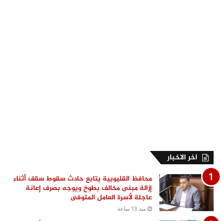
اخر الاخبار
محافظ القليوبية يتابع حادث سقوط سقف أثناء
إزالة مبنى مخالف بطوخ ويوجه بصرف إعانة
عاجلة لأسرة العامل المتوفى
منذ 13 ساعة