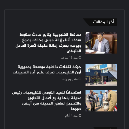
أخر المقالات
محافظ القليوبية يتابع حادث سقوط
سقف أثناء إزالة مبنى مخالف بطوخ
ويوجه بصرف إعانة عاجلة لأسرة العامل
المتوفى
منذ 13 ساعة
حركة تنقلات داخلية موسعة بمديرية
أمن القليوبية.. تعرف على أبرز التعيينات
منذ يوم واحد
استعدادًا للعيد القومي للقليوبية.. رئيس
مدينة بنها يتابع أعمال التطوير
والتجميل لظهور المدينة في أبهى
صورها
منذ 4 أيام