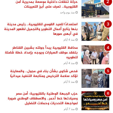
حركة تنقلات داخلية موسعة بمديرية أمن
القليوبية.. تعرف على أبرز التعيينات
منذ يوم واحد
استعدادًا للعيد القومي للقليوبية.. رئيس مدينة
بنها يتابع أعمال التطوير والتجميل لظهور المدينة
في أبهى صورها
منذ 4 أيام
محافظ القليوبية يبدأ جولته بشبين القناطر
بتفقد موقف السيارات ويوجه بإعداد خطة شاملة
لتطويره
منذ 4 أيام
فحص شكوى بشأن بناء في مجول.. والمعاينة
تؤكد سلامة الترخيص ومتابعة التنفيذ ميدانيًا
منذ 5 أيام
حزب الجبهة الوطنية بالقليوبية: أمن مصر
وسيادتها خط أحمر.. والاصطفاف الوطني ضرورة
لمواجهة التحديات وحملات التضليل
منذ 7 أيام