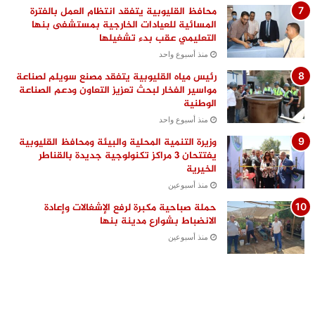
محافظ القليوبية يتفقد انتظام العمل بالفترة
المسائية للعيادات الخارجية بمستشفى بنها
التعليمي عقب بدء تشغيلها
منذ أسبوع واحد
رئيس مياه القليوبية يتفقد مصنع سويلم لصناعة
مواسير الفخار لبحث تعزيز التعاون ودعم الصناعة
الوطنية
منذ أسبوع واحد
وزيرة التنمية المحلية والبيئة ومحافظ القليوبية
يفتتحان 3 مراكز تكنولوجية جديدة بالقناطر
الخيرية
منذ أسبوعين
حملة صباحية مكبرة لرفع الإشغالات وإعادة
الانضباط بشوارع مدينة بنها
منذ أسبوعين